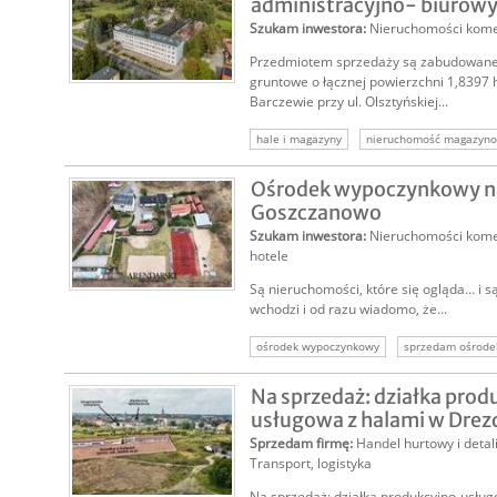
administracyjno- biurow
Szukam inwestora
:
Nieruchomości kome
Przedmiotem sprzedaży są zabudowane
gruntowe o łącznej powierzchni 1,8397 
Barczewie przy ul. Olsztyńskiej...
hale i magazyny
nieruchomość magazyn
nieruchomość produkcyjna
nieruchomośc
Ośrodek wypoczynkowy n
sprzedam halę
sprzedam magazyn
Goszczanowo
Szukam inwestora
:
Nieruchomości kome
hotele
Są nieruchomości, które się ogląda… i są
wchodzi i od razu wiadomo, że...
ośrodek wypoczynkowy
sprzedam ośrode
inwestor ośrodek wypoczynkowy
Na sprzedaż: działka prod
usługowa z halami w Drezd
Sprzedam firmę
:
Handel hurtowy i detal
Transport, logistyka
Na sprzedaż: działka produkcyjno-usług