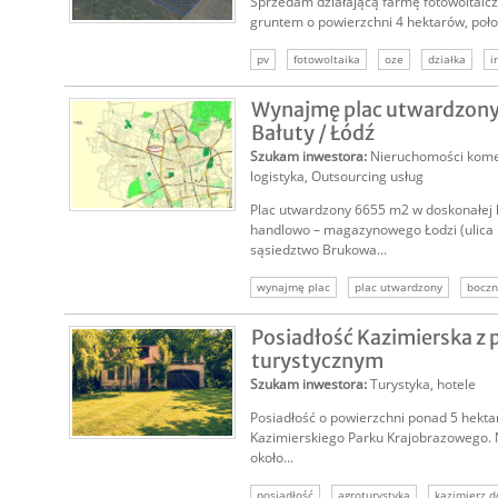
Sprzedam działającą farmę fotowoltaic
gruntem o powierzchni 4 hektarów, poło
pv
fotowoltaika
oze
działka
i
odnawialne
energia
Wynajmę plac utwardzony
Bałuty / Łódź
Szukam inwestora
:
Nieruchomości kome
logistyka
,
Outsourcing usług
Plac utwardzony 6655 m2 w doskonałej l
handlowo – magazynowego Łodzi (ulica
sąsiedztwo Brukowa...
wynajmę plac
plac utwardzony
boczn
teren inwestycyjny
plac składowy
ma
Posiadłość Kazimierska z
składowanie
turystycznym
Szukam inwestora
:
Turystyka, hotele
Posiadłość o powierzchni ponad 5 hekt
Kazimierskiego Parku Krajobrazowego. N
około...
posiadłość
agroturystyka
kazimierz d