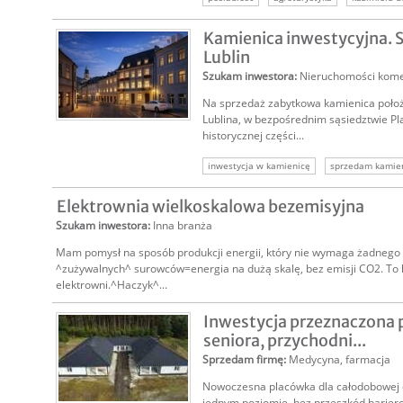
Kamienica inwestycyjna. S
Lublin
Szukam inwestora
:
Nieruchomości kome
Na sprzedaż zabytkowa kamienica poło
Lublina, w bezpośrednim sąsiedztwie 
historycznej części...
inwestycja w kamienicę
sprzedam kamien
stare miasto lublin
nieruchomość komerc
Elektrownia wielkoskalowa bezemisyjna
Szukam inwestora
:
Inna branża
Mam pomysł na sposób produkcji energii, który nie wymaga żadnego r
^zużywalnych^ surowców=energia na dużą skalę, bez emisji CO2. To 
elektrowni.^Haczyk^...
Inwestycja przeznaczona p
seniora, przychodni...
Sprzedam firmę
:
Medycyna, farmacja
Nowoczesna placówka dla całodobowej 
jednym poziomie, bez przeszkód bariero