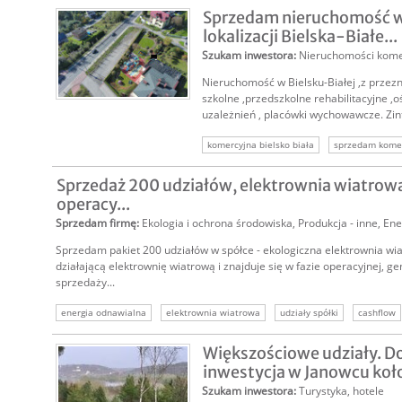
Sprzedam nieruchomość w
lokalizacji Bielska-Białe...
Szukam inwestora
:
Nieruchomości kome
Nieruchomość w Bielsku-Białej ,z przez
szkolne ,przedszkolne rehabilitacyjne ,o
uzależnień , placówki wychowawcze. Zin
komercyjna bielsko biała
sprzedam kome
usługi medyczne
sprzedam budynek usług
Sprzedaż 200 udziałów, elektrownia wiatrowa
nieruchomość komercyjna
nieruchomości
operacy...
Sprzedam firmę
:
Ekologia i ochrona środowiska
,
Produkcja - inne
,
Ene
Sprzedam pakiet 200 udziałów w spółce - ekologiczna elektrownia wi
działającą elektrownię wiatrową i znajduje się w fazie operacyjnej, g
sprzedaży...
energia odnawialna
elektrownia wiatrowa
udziały spółki
cashflow
spv
infrastruktura energetyczna
Większościowe udziały. 
inwestycja w Janowcu koło
Szukam inwestora
:
Turystyka, hotele