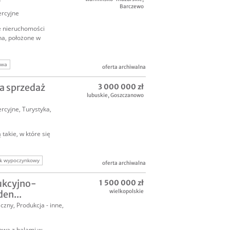
y
Barczewo
rcyjne
 nieruchomości
ha, położone w
owa
oferta archiwalna
i komercyjne
a sprzedaż
3 000 000 zł
lubuskie
,
Goszczanowo
rcyjne
,
Turystyka,
 takie, w które się
k wypoczynkowy
oferta archiwalna
ukcyjno-
1 500 000 zł
wielkopolskie
en...
iczny
,
Produkcja - inne
,
owa z halami w