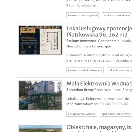
4950m², położonej...
inwestor dom opieki
szukam inwestora
dom opieki
opieka senioralna
Lokal usługowy z potencja
Piotrkowska 96, 262 m2
Szukam inwestora
:
Gastronomia, lokale
Nieruchomości komercyjne
Posiadam w ofercie ostatni lokal usług
Siemensa, w samym centrum deptaka ul. P
inwestor lokal usługowy
lokal komercyjny
nieruchomość komercyjna
Mała Elektrownia Wodna 
Sprzedam firmę
:
Produkcja - inne
,
Energ
Lokalizacja: Kolonowskie, woj. opolskie
Moc zainstalowana: 90 kW (3 × 30 kW,...
elektrownia wodna
sprzedam elektrown
sprzedam mew
mała elektrownia wodna
Obiekt: hale, magazyny, 
energetyka odnawialna
zielona energia