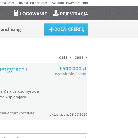
mosci.com
Invest-Poland.com
Szukam-Inwestora.com
LOGOWANIE
REJESTRACJA
DODAJ OFERTĘ
ranchising
data
cena
nergytech i
1 500 000 zł
mazowieckie
,
Radom
ian) na bardzo wysokiej
rmę wspierającą
spółka szuka inwestora
aktualizacja: 08.07.2026