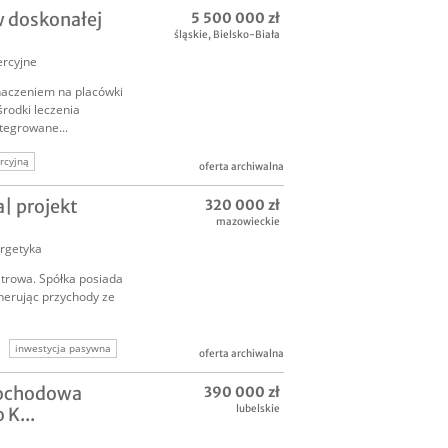
 doskonałej
5 500 000 zł
śląskie
,
Bielsko-Biała
rcyjne
naczeniem na placówki
środki leczenia
tegrowane...
rcyjną
oferta archiwalna
i
| projekt
320 000 zł
 komercyjne
mazowieckie
rgetyka
atrowa. Spółka posiada
enerując przychody ze
inwestycja pasywna
oferta archiwalna
Dochodowa
390 000 zł
lubelskie
 K...