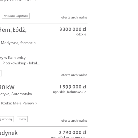
szukam kapitału
oferta archiwalna
łem, Łódź,
3 300 000 zł
łódzkie
,
Medycyna, farmacja
,
owy w Kamienicy
iotrkowskiej: - lokal...
oferta archiwalna
90 kW
1 599 000 zł
opolskie
,
Kolonowskie
etyka
,
Automatyka
 | Rzeka: Mała Panew ⚡
ię wodną
mew
oferta archiwalna
budynek
2 790 000 zł
warmińsko-mazurskie
,