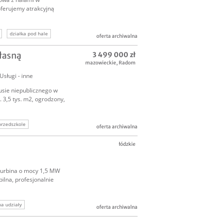
oferujemy atrakcyjną
działka pod hale
oferta archiwalna
łasną
3 499 000 zł
mazowieckie
,
Radom
Usługi - inne
usie niepublicznego w
 3,5 tys. m2, ogrodzony,
przedszkole
oferta archiwalna
przedam firmę edukacja
łódzkie
 turbina o mocy 1,5 MW
ilna, profesjonalnie
a udziały
oferta archiwalna