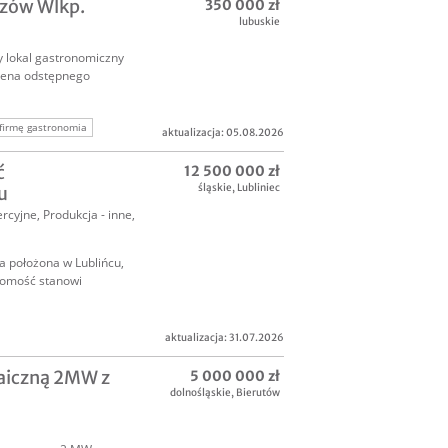
rzów Wlkp.
350 000 zł
lubuskie
 lokal gastronomiczny
Cena odstępnego
firmę gastronomia
aktualizacja: 05.08.2026
ć
12 500 000 zł
śląskie
,
Lubliniec
u
rcyjne
,
Produkcja - inne
,
 położona w Lublińcu,
homość stanowi
aktualizacja: 31.07.2026
magazyn
aiczną 2MW z
5 000 000 zł
dolnośląskie
,
Bierutów