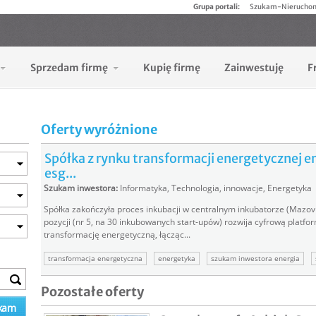
Grupa portali:
Szukam-Nierucho
Sprzedam firmę
Kupię firmę
Zainwestuję
F
Oferty wyróżnione
Spółka z rynku transformacji energetycznej e
esg...
Szukam inwestora
:
Informatyka
,
Technologia, innowacje
,
Energetyka
Spółka zakończyła proces inkubacji w centralnym inkubatorze (Mazov
pozycji (nr 5, na 30 inkubowanych start-upów) rozwija cyfrową platfo
transformację energetyczną, łącząc...
transformacja energetyczna
energetyka
szukam inwestora energia
inwestor do spółki
inwestor do biznesu
szukam kapitału
Pozostałe oferty