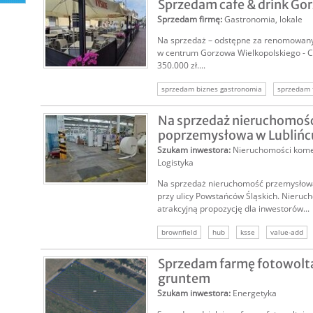
Sprzedam cafe & drink Go
Sprzedam firmę
:
Gastronomia, lokale
Na sprzedaż – odstępne za renomowany
w centrum Gorzowa Wielkopolskiego - 
350.000 zł....
sprzedam biznes gastronomia
sprzedam 
sprzedam firmę gastronomiczną
Na sprzedaż nieruchomoś
poprzemysłowa w Lublińc
Szukam inwestora
:
Nieruchomości kome
Logistyka
Na sprzedaż nieruchomość przemysłowa
przy ulicy Powstańców Śląskich. Nieruc
atrakcyjną propozycję dla inwestorów...
brownfield
hub
ksse
value-add
nieruchomość komercyjna
inwestycja
Sprzedam farmę fotowolt
gruntem
Szukam inwestora
:
Energetyka