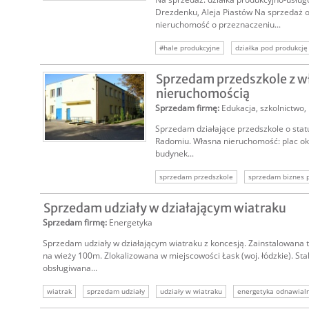
Drezdenku, Aleja Piastów Na sprzedaż 
nieruchomość o przeznaczeniu...
#hale produkcyjne
działka pod produkcję
hale magazynowe
Sprzedam przedszkole z w
nieruchomością
Sprzedam firmę
:
Edukacja, szkolnictwo
,
Sprzedam działające przedszkole o stat
Radomiu. Własna nieruchomość: plac ok.
budynek...
sprzedam przedszkole
sprzedam biznes 
usługi przedszkolne
sprzedaż firmy
s
Sprzedam udziały w działającym wiatraku
Sprzedam firmę
:
Energetyka
Sprzedam udziały w działającym wiatraku z koncesją. Zainstalowana
na wieży 100m. Zlokalizowana w miejscowości Łask (woj. łódzkie). Stab
obsługiwana...
wiatrak
sprzedam udziały
udziały w wiatraku
energetyka odnawialn