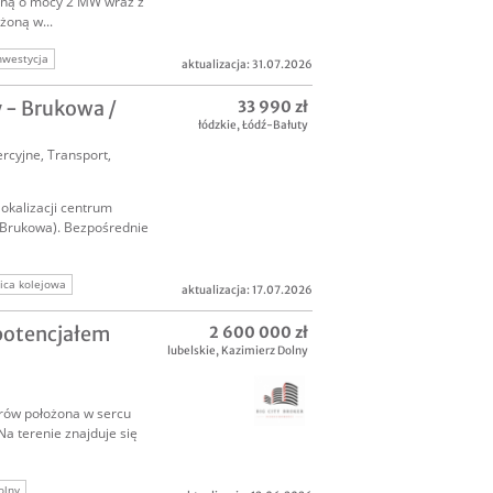
zną o mocy 2 MW wraz z
żoną w...
nwestycja
aktualizacja: 31.07.2026
 - Brukowa /
33 990 zł
łódzkie
,
Łódź-Bałuty
rcyjne
,
Transport,
okalizacji centrum
 Brukowa). Bezpośrednie
ica kolejowa
aktualizacja: 17.07.2026
gazynowanie
 potencjałem
2 600 000 zł
lubelskie
,
Kazimierz Dolny
arów położona w sercu
a terenie znajduje się
olny