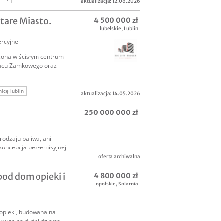
aktualizacja: 12.06.2026
tare Miasto.
4 500 000 zł
lubelskie
,
Lublin
rcyjne
żona w ścisłym centrum
Placu Zamkowego oraz
icę lublin
aktualizacja: 14.05.2026
yjna
250 000 000 zł
odzaju paliwa, ani
koncepcja bez-emisyjnej
oferta archiwalna
od dom opieki i
4 800 000 zł
opolskie
,
Solarnia
opieki, budowana na
wych na dużej działce