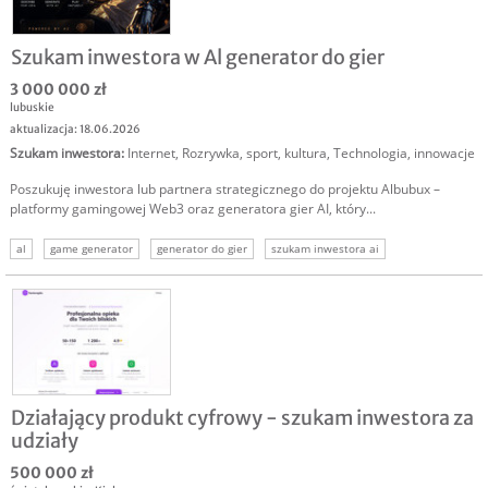
Szukam inwestora w Al generator do gier
3 000 000 zł
lubuskie
aktualizacja: 18.06.2026
Szukam inwestora
:
Internet
,
Rozrywka, sport, kultura
,
Technologia, innowacje
Poszukuję inwestora lub partnera strategicznego do projektu Albubux –
platformy gamingowej Web3 oraz generatora gier AI, który...
al
game generator
generator do gier
szukam inwestora ai
Działający produkt cyfrowy - szukam inwestora za
udziały
500 000 zł