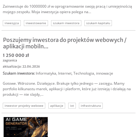
Zainwestuje do 10000000 zł w oprogramowanie swoją pracą i umiejętnością
mojego zespołu. Moja inwestycja opiera polega na...
inwesyjca
inwestowanie
szukam inwestora
szukam kapitału
Poszujemy inwestora do projektów webowych /
aplikacji mobiln...
1 250 000 zł
zagranica
aktualizacja: 22.06.2026
Szukam inwestora
:
Informatyka
,
Internet
,
Technologia, innowacje
Gotowe. Wdrożone. Działające. Brakuje tylko jednego — zasięgu. Mamy
portfolio kilkunastu marek, aplikacji i platform, które już istnieją i działają na
produkcji — nie slajdy,...
inwestor projekty webowe
aplikacje
iot
infrastruktura
szukam kapitału
szukamy inwestora