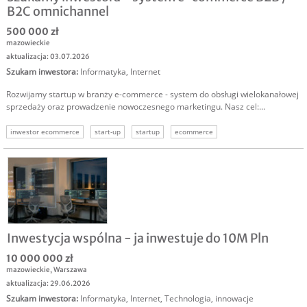
B2C omnichannel
500 000 zł
mazowieckie
aktualizacja: 03.07.2026
Szukam inwestora
:
Informatyka
,
Internet
Rozwijamy startup w branży e-commerce - system do obsługi wielokanałowej
sprzedaży oraz prowadzenie nowoczesnego marketingu. Nasz cel:...
inwestor ecommerce
start-up
startup
ecommerce
sklepy internetowe
biznes online
internet
Inwestycja wspólna - ja inwestuje do 10M Pln
10 000 000 zł
mazowieckie
,
Warszawa
aktualizacja: 29.06.2026
Szukam inwestora
:
Informatyka
,
Internet
,
Technologia, innowacje