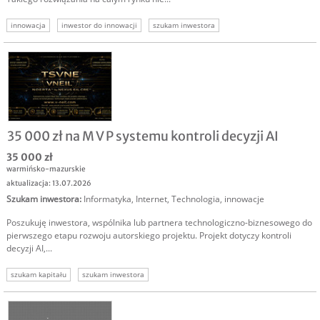
innowacja
inwestor do innowacji
szukam inwestora
inwestycja w innowację
35 000 zł na M V P systemu kontroli decyzji AI
35 000 zł
warmińsko-mazurskie
aktualizacja: 13.07.2026
Szukam inwestora
:
Informatyka
,
Internet
,
Technologia, innowacje
Poszukuję inwestora, wspólnika lub partnera technologiczno-biznesowego do
pierwszego etapu rozwoju autorskiego projektu. Projekt dotyczy kontroli
decyzji AI,...
szukam kapitału
szukam inwestora