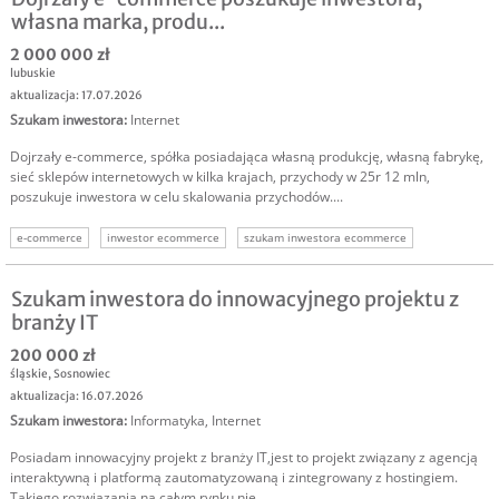
własna marka, produ...
2 000 000 zł
lubuskie
aktualizacja: 17.07.2026
Szukam inwestora
:
Internet
Dojrzały e-commerce, spółka posiadająca własną produkcję, własną fabrykę,
sieć sklepów internetowych w kilka krajach, przychody w 25r 12 mln,
poszukuje inwestora w celu skalowania przychodów....
e-commerce
inwestor ecommerce
szukam inwestora ecommerce
szukam kapitału
inwestor do firmy
inwestycja w biznes
inwestycja w firmę
Szukam inwestora do innowacyjnego projektu z
branży IT
200 000 zł
śląskie
,
Sosnowiec
aktualizacja: 16.07.2026
Szukam inwestora
:
Informatyka
,
Internet
Posiadam innowacyjny projekt z branży IT,jest to projekt związany z agencją
interaktywną i platformą zautomatyzowaną i zintegrowany z hostingiem.
Takiego rozwiązania na całym rynku nie...