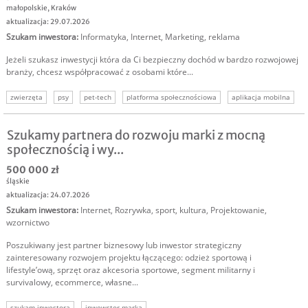
małopolskie
,
Kraków
aktualizacja: 29.07.2026
Szukam inwestora
:
Informatyka
,
Internet
,
Marketing, reklama
Jeżeli szukasz inwestycji która da Ci bezpieczny dochód w bardzo rozwojowej
branży, chcesz współpracować z osobami które...
zwierzęta
psy
pet-tech
platforma społecznościowa
aplikacja mobilna
marketplace
usługi dla zwierząt
Szukamy partnera do rozwoju marki z mocną
społecznością i wy...
500 000 zł
śląskie
aktualizacja: 24.07.2026
Szukam inwestora
:
Internet
,
Rozrywka, sport, kultura
,
Projektowanie,
wzornictwo
Poszukiwany jest partner biznesowy lub inwestor strategiczny
zainteresowany rozwojem projektu łączącego: odzież sportową i
lifestyle’ową, sprzęt oraz akcesoria sportowe, segment militarny i
survivalowy, ecommerce, własne...
szukam inwestora
inwewstor marka