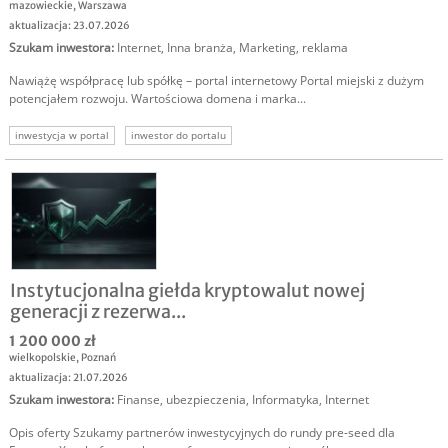
mazowieckie
,
Warszawa
aktualizacja: 23.07.2026
Szukam inwestora
:
Internet
,
Inna branża
,
Marketing, reklama
Nawiążę współpracę lub spółkę – portal internetowy Portal miejski z dużym
potencjałem rozwoju. Wartościowa domena i marka...
inwestycja w portal
inwestor do portalu
Instytucjonalna giełda kryptowalut nowej
generacji z rezerwa...
1 200 000 zł
wielkopolskie
,
Poznań
aktualizacja: 21.07.2026
Szukam inwestora
:
Finanse, ubezpieczenia
,
Informatyka
,
Internet
Opis oferty Szukamy partnerów inwestycyjnych do rundy pre-seed dla