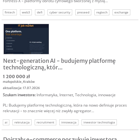
Fortress-X – platformy obrotu cyfrowego tworzonej z myślą...
fintech
web3
defi
cyber security
preseed
regtech
exchange
Next-generation AI - budujemy platformę
technologiczną, któr...
1 200 000 zł
małopolskie
,
Kraków
aktualizacja: 17.07.2026
Szukam inwestora
:
Informatyka
,
Internet
,
Technologia, innowacje
PL: Budujemy platformę technologiczną, która na nowo definiuje proces
rekrutacji – to znacznie więcej niż zwykły agregator...
ai
rekrutacja
recruitment
innowacja
inwestor technologia
szukamy kapitału
szukam inwestora
Dojrzały e-commerce poszukuje inwestora,