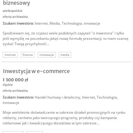
biznesowy
wielkopolskie
oferta archiwalna
Szukam inwestora
:
Internet
,
Media
,
Technologia, innowacje
Spodziewam się, że czytasz wiele podobnych zapytań "o inwestora" i tylko
jeśli wymyślę na poczekaniu jakąś nową formułę prezentacji, to mam szansę
zyskać Twoją przychylność...
internet
finanse
innowacje
media
Inwestycja w e-commerce
1 300 000 zł
śląskie
oferta archiwalna
Szukam inwestora
:
Handel hurtowy i detaliczny
,
Internet
,
Technologia,
innowacje
Moje wieloletnie doświadczenie w zakresie działań promocyjnych na rynku
reklamy, zarówno jako tworzącego programy, produkty czy kampanie
reklamowe jak i świadczącego doradztwo w tym zakresie...