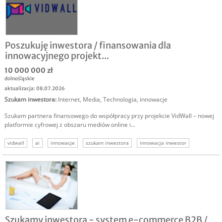
Poszukuję inwestora / finansowania dla
innowacyjnego projekt...
10 000 000 zł
dolnośląskie
aktualizacja: 08.07.2026
Szukam inwestora
:
Internet
,
Media
,
Technologia, innowacje
Szukam partnera finansowego do współpracy przy projekcie VidWall – nowej
platformie cyfrowej z obszaru mediów online i...
vidwall
ai
innowacje
szukam inwestora
innowacja inwestor
media
inwestycja w innowację
Szukamy inwestora - system e-commerce B2B /