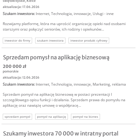
świętokrzyskie
,
Kielce
aktualizacja: 17.06.2026
Szukam inwestora
:
Internet
,
Technologia, innowacje
,
Usługi - inne
Rozwijamy platformę, która ma uprościć organizację opieki nad osobami
starszymi oraz połączyć seniorów, ich rodziny i opiekunów...
inwestor do firmy
szukam inwestora
inwestor produkt cyfrowy
szukam kapitału
Sprzedam pomysł na aplikację biznesową
200 000 zł
pomorskie
aktualizacja: 12.06.2026
Szukam inwestora
:
Internet
,
Technologia, innowacje
,
Marketing, reklama
Sprzedam pomysł na aplikację biznesową w postaci prezentacji I
szczegółowego opisu funkcji i działania. Sprzedam prawa do pomysłu na
aplikację oraz nawiążę umowę o współpracę...
sprzedam pomysł
pomysł na aplikację
pomysł na biznes
Szukamy inwestora 70 000 w intratny portal