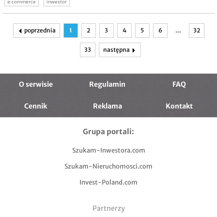
e-commerce
inwestor
poprzednia
1
2
3
4
5
6
…
32
33
następna
O serwisie
Regulamin
FAQ
Cennik
Reklama
Kontakt
Grupa portali:
Szukam-Inwestora.com
Szukam-Nieruchomosci.com
Invest-Poland.com
Partnerzy