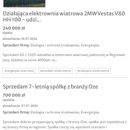
Działająca elektrownia wiatrowa 2MW Vestas V80
HH 100 - udzi...
240 000 zł
łódzkie
aktualizacja: 10.07.2026
Sprzedam firmę
:
Ekologia i ochrona środowiska
,
Energetyka
Sprzedam 60 z 5320 udziałów w elektrowni wiatrowej położonej w Regnowie
(woj. łódzkie) w cenie 4000pln za...
energetyka wiatrowa
sprzedam elektrownię
działająca elektrownia
sprzedam elektrownię wiatrową
oze
energetyka odnawialna
Sprzedam 7-letnią spółkę z branży Oze
700 000 zł
opolskie
aktualizacja: 07.07.2026
Sprzedam firmę
:
Ekologia i ochrona środowiska
,
Energetyka
Sprzedam dobrze prosperującą spółkę z branży Oze, spółka jest największą z
tej branży firmą w regionie. Spółka cieszy się wysokimi ocenami i