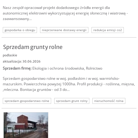
Nasz zespół opracował projekt dodatkowego źródła energii dla
autonomicznej elektrowni wykorzystującej energię słoneczną i wiatrową -
zaawansowany...
gospodarka o obiegu
nieprzerwane dostawy energii
redukcja emisji co2
oszczędność biopaliwa
Sprzedam grunty rolne
podlaskie
aktualizacja: 30.06.2026
Sprzedam firmę
:
Ekologia i ochrona środowiska
,
Rolnictwo
Sprzedam gospodarstwo rolne w woj. podlaskim i w woj. warmińsko-
mazurskim. Powierzchnia powyżej 1000ha. Profil produkcji - roślinna, mięsna,
,mleczna. Bonitacja gruntów - od 3 do...
sprzedam gospodarstwo rolne
sprzedam grunt rolny
nieruchomość rolna
sprzedam nieruchomość rolną
nieruchomości rolne
grunty rolne