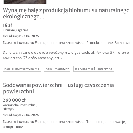
Wynajmę halę z produkcją biohumusu naturalnego
ekologicznego...
18 zł
lubuskie
,
Cigacice
aktualizacja: 23.06.2026
Szukam inwestora
:
Ekologia i ochrona środowiska
,
Produkcja - inne
,
Rolnictwo
Dane techniczne o obiekcie położonym w Cigacicach, ul. Portowa 37. Teren o
powierzchni 75 arów położony jest...
hala biohumus wynajmę
hale i magazyny
nieruchomość komercyjna
nieruchomość produkcyjna
nieruchomość na produkcję
Sodowanie powierzchni - usługi czyszczenia
powierzchni
260 000 zł
warmińsko-mazurskie
,
Olsztyn
aktualizacja: 22.06.2026
Szukam inwestora
:
Ekologia i ochrona środowiska
,
Technologia, innowacje
,
Usługi - inne