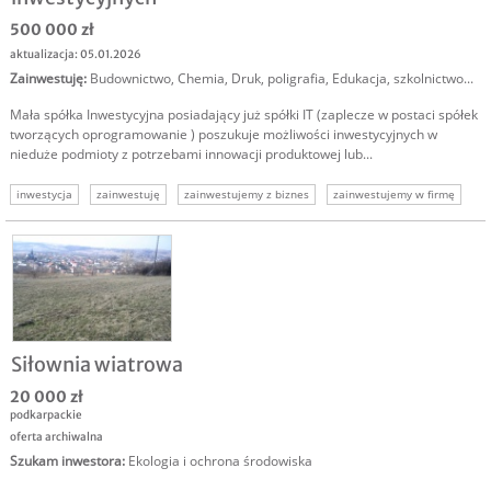
500 000 zł
aktualizacja: 05.01.2026
Zainwestuję
:
Budownictwo
,
Chemia
,
Druk, poligrafia
,
Edukacja, szkolnictwo
...
Mała spółka Inwestycyjna posiadający już spółki IT (zaplecze w postaci spółek
tworzących oprogramowanie ) poszukuje możliwości inwestycyjnych w
nieduże podmioty z potrzebami innowacji produktowej lub...
inwestycja
zainwestuję
zainwestujemy z biznes
zainwestujemy w firmę
inwestorzy
inwestor it
business angel zainwestuje
Siłownia wiatrowa
20 000 zł
podkarpackie
oferta archiwalna
Szukam inwestora
:
Ekologia i ochrona środowiska