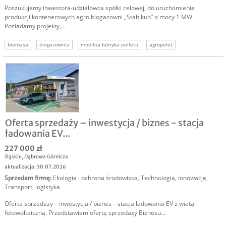
Poszukujemy inwestora-udziałowca spółki celowej, do uruchomienia
produkcji kontenerowych agro biogazowni „Stahlkuh” o mocy 1 MW.
Posiadamy projekty,...
biomasa
biogazownia
mobilna fabryka pelletu
agropelet
wysoko białkowa pasza
produkcja pelletu
szukam inwestora
Oferta sprzedaży – inwestycja / biznes - stacja
ładowania EV...
227 000 zł
śląskie
,
Dąbrowa Górnicza
aktualizacja: 30.07.2026
Sprzedam firmę
:
Ekologia i ochrona środowiska
,
Technologia, innowacje
,
Transport, logistyka
Oferta sprzedaży – inwestycja / biznes – stacja ładowania EV z wiatą
fotowoltaiczną. Przedstawiam ofertę sprzedaży Biznesu...