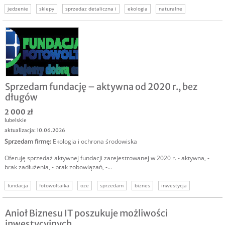
jedzenie
sklepy
sprzedaz detaliczna i
ekologia
naturalne
sprzedaz przez internet
rolnictwo
Sprzedam fundację – aktywna od 2020 r., bez
długów
2 000 zł
lubelskie
aktualizacja: 10.06.2026
Sprzedam firmę
:
Ekologia i ochrona środowiska
Oferuję sprzedaż aktywnej fundacji zarejestrowanej w 2020 r. - aktywna, -
brak zadłużenia, - brak zobowiązań, -...
fundacja
fotowoltaika
oze
sprzedam
biznes
inwestycja
Anioł Biznesu IT poszukuje możliwości
inwestycyjnych