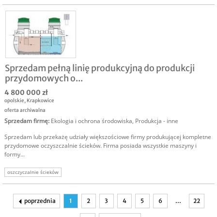
Sprzedam pełną linię produkcyjną do produkcji
przydomowych o...
4 800 000 zł
opolskie
,
Krapkowice
oferta archiwalna
Sprzedam firmę
:
Ekologia i ochrona środowiska
,
Produkcja - inne
Sprzedam lub przekażę udziały większościowe firmy produkującej kompletne
przydomowe oczyszczalnie ścieków. Firma posiada wszystkie maszyny i
formy...
oszczyczalnie ścieków
poprzednia
1
2
3
4
5
6
…
22