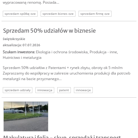
wypracowaną renomą. Posiada...
sprzedam spółkę oze
sprzedam biznes oze
sprzedam firmę oze
inwestor oze
oze
odnawialne źródła energii
inwestycja w oze
Sprzedam 50% udziałów w biznesie
świętokrzyskie
aktualizacja: 07.07.2026
Szukam inwestora
:
Ekologia i ochrona środowiska
,
Produkcja - inne
,
Hutnictwo i metalurgia
Sprzedam 50% udziałów z Patentami + rynek zbytu, obroty ok 5 mln/m
Zapraszamy do współpracy w zakresie uruchomienia produkcji dla potrzeb
metalurgii na bazie przyznanego...
sprzedam udziały
innowacja
patent
innowacje
Makulatura i folia - skup, sprzedaż i transport