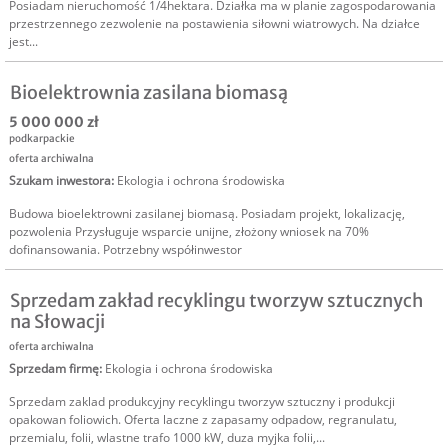
Posiadam nieruchomość 1/4hektara. Działka ma w planie zagospodarowania
przestrzennego zezwolenie na postawienia siłowni wiatrowych. Na działce
jest...
Bioelektrownia zasilana biomasą
5 000 000 zł
podkarpackie
oferta archiwalna
Szukam inwestora
:
Ekologia i ochrona środowiska
Budowa bioelektrowni zasilanej biomasą. Posiadam projekt, lokalizację,
pozwolenia Przysługuje wsparcie unijne, złożony wniosek na 70%
dofinansowania. Potrzebny współinwestor
Sprzedam zakład recyklingu tworzyw sztucznych
na Słowacji
oferta archiwalna
Sprzedam firmę
:
Ekologia i ochrona środowiska
Sprzedam zaklad produkcyjny recyklingu tworzyw sztuczny i produkcji
opakowan foliowich. Oferta laczne z zapasamy odpadow, regranulatu,
przemialu, folii, wlastne trafo 1000 kW, duza myjka folii,...