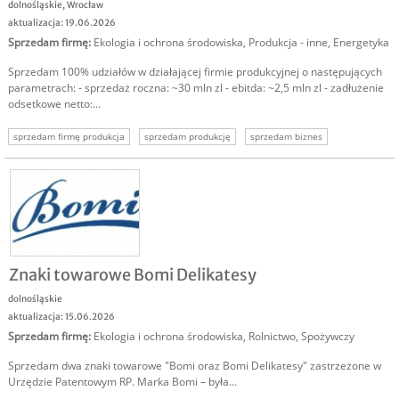
dolnośląskie
,
Wrocław
aktualizacja: 19.06.2026
Sprzedam firmę
:
Ekologia i ochrona środowiska
,
Produkcja - inne
,
Energetyka
Sprzedam 100% udziałów w działającej firmie produkcyjnej o następujących
parametrach: - sprzedaż roczna: ~30 mln zl - ebitda: ~2,5 mln zl - zadłużenie
odsetkowe netto:...
sprzedam firmę produkcja
sprzedam produkcję
sprzedam biznes
technologie
energetyka
sprzedam biznes produkcyjny
sprzedam udziały
Znaki towarowe Bomi Delikatesy
dolnośląskie
aktualizacja: 15.06.2026
Sprzedam firmę
:
Ekologia i ochrona środowiska
,
Rolnictwo
,
Spożywczy
Sprzedam dwa znaki towarowe "Bomi oraz Bomi Delikatesy" zastrzeżone w
Urzędzie Patentowym RP. Marka Bomi – była...