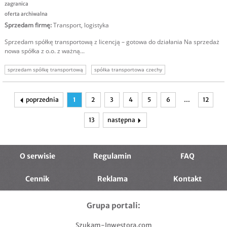
zagranica
oferta archiwalna
Sprzedam firmę
:
Transport, logistyka
Sprzedam spółkę transportową z licencją – gotowa do działania Na sprzedaż
nowa spółka z o.o. z ważną...
sprzedam spółkę transportową
spółka transportowa czechy
poprzednia
1
2
3
4
5
6
…
12
13
następna
O serwisie
Regulamin
FAQ
Cennik
Reklama
Kontakt
Grupa portali:
Szukam-Inwestora.com