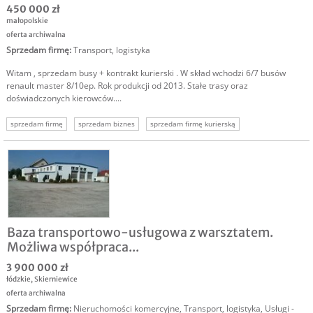
450 000 zł
małopolskie
oferta archiwalna
Sprzedam firmę
:
Transport, logistyka
Witam , sprzedam busy + kontrakt kurierski . W skład wchodzi 6/7 busów
renault master 8/10ep. Rok produkcji od 2013. Stałe trasy oraz
doświadczonych kierowców....
sprzedam firmę
sprzedam biznes
sprzedam firmę kurierską
Baza transportowo-usługowa z warsztatem.
Możliwa współpraca...
3 900 000 zł
łódzkie
,
Skierniewice
oferta archiwalna
Sprzedam firmę
:
Nieruchomości komercyjne
,
Transport, logistyka
,
Usługi -