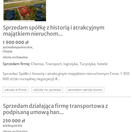
Sprzedam spółkę z historią i atrakcyjnym
majątkiem nieruchom...
1 900 000 zł
zachodniopomorskie
,
Chojna
oferta archiwalna
Sprzedam firmę
:
Chemia
,
Transport, logistyka
,
Turystyka, hotele
Sprzedaż Spółki z historią i atrakcyjnym majątkiem nieruchomym Cena: 1 950
000 zł (do rozsądnej negocjacji) #...
udziały w firmie
udziały na sprzedaż
sprzedam udziały biznes
sprzedaż udziałów
udziały firma inżynieryjna
działka inwestycyjna
sprzedam spółkę nieruchomości
Sprzedam działająca firmę transportowa z
podpisaną umową han...
250 000 zł
wielkopolskie
oferta archiwalna