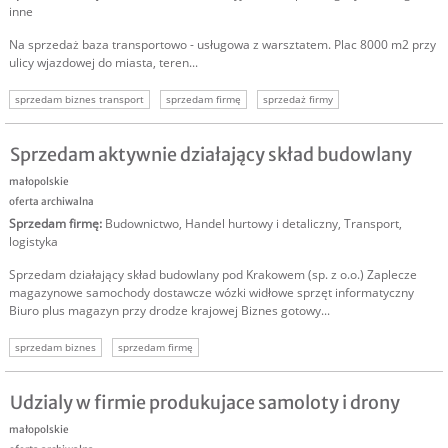
inne
Na sprzedaż baza transportowo - usługowa z warsztatem. Plac 8000 m2 przy
ulicy wjazdowej do miasta, teren...
sprzedam biznes transport
sprzedam firmę
sprzedaż firmy
sprzedam bazę transportową
Sprzedam aktywnie działający skład budowlany
małopolskie
oferta archiwalna
Sprzedam firmę
:
Budownictwo
,
Handel hurtowy i detaliczny
,
Transport,
logistyka
Sprzedam działający skład budowlany pod Krakowem (sp. z o.o.) Zaplecze
magazynowe samochody dostawcze wózki widłowe sprzęt informatyczny
Biuro plus magazyn przy drodze krajowej Biznes gotowy...
sprzedam biznes
sprzedam firmę
Udzialy w firmie produkujace samoloty i drony
małopolskie