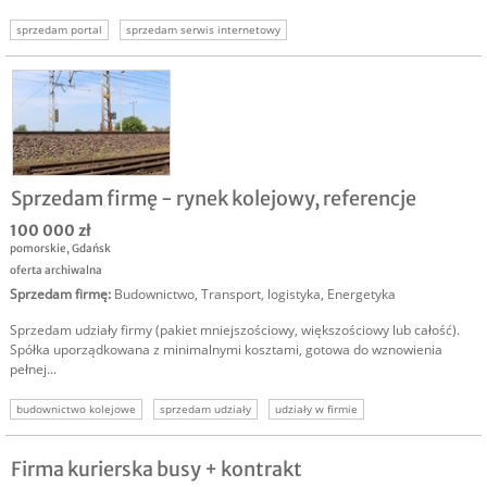
sprzedam portal
sprzedam serwis internetowy
Sprzedam firmę - rynek kolejowy, referencje
100 000 zł
pomorskie
,
Gdańsk
oferta archiwalna
Sprzedam firmę
:
Budownictwo
,
Transport, logistyka
,
Energetyka
Sprzedam udziały firmy (pakiet mniejszościowy, większościowy lub całość).
Spółka uporządkowana z minimalnymi kosztami, gotowa do wznowienia
pełnej...
budownictwo kolejowe
sprzedam udziały
udziały w firmie
udziały w biznesie
energetyka kolejowa
sprzedam biznes energetyka
sprzedaż udziałów
Firma kurierska busy + kontrakt