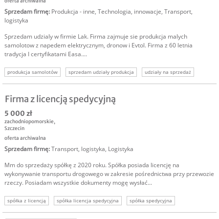
oferta archiwalna
Sprzedam firmę
:
Produkcja - inne
,
Technologia, innowacje
,
Transport,
logistyka
Sprzedam udzialy w firmie Lak. Firma zajmuje sie produkcja malych
samolotow z napedem elektrycznym, dronow i Evtol. Firma z 60 letnia
tradycja I certyfikatami Easa....
produkcja samolotów
sprzedam udziały produkcja
udziały na sprzedaż
sprzedam biznes
udziały w biznesie
udziały w firmie
produkcja dronów
Firma z licencją spedycyjną
5 000 zł
zachodniopomorskie
,
Szczecin
oferta archiwalna
Sprzedam firmę
:
Transport, logistyka
,
Logistyka
Mm do sprzedaży spółkę z 2020 roku. Spółka posiada licencję na
wykonywanie transportu drogowego w zakresie pośrednictwa przy przewozie
rzeczy. Posiadam wszystkie dokumenty mogę wysłać...
spółka z licencją
spółka licencja spedycyjna
spółka spedycyjna
sprzedam spółkę spedycja
sprzedaż spółki
spółka na sprzedaż