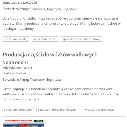
aktualizacja: 22.06.2026
Sprzedam firmę
:
Transport, logistyka
,
Logistyka
Dzień dobry. Chciałbym sprzedać spółke zoo. Zajmujemy się transportem
agd ,rtv. Mamy podpisaną umowę z rtv euro agd .Mamy jeden samochód w
leasingu i będziemy...
sprzedam spółkę
sprzedam biznes
sprzedam dochodową firmę
dochodowy biznes sprzedam
sprzedam dochodową spółkę
sprzedam firmę
Produkcja części do wózków widłowych
3 000 000 zł
kujawsko-pomorskie
oferta archiwalna
Sprzedam firmę
:
Transport, logistyka
Firma zajmuje się handlem i produkcją części zamiennych do wózków
widłowych. Firma jest bez zadłużeń. Główne toki produkcji to szczęki i linki
hamulcowe do różnych...
sprzedam produkcję
sprzedam firmę produkcyjną
inwestycja w produkcję
produkcja wózków widłowych