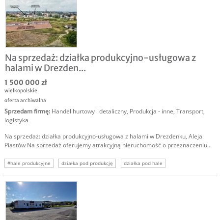
sprzedam spółkę
Na sprzedaż: działka produkcyjno-usługowa z
halami w Drezden...
1 500 000 zł
wielkopolskie
oferta archiwalna
Sprzedam firmę
:
Handel hurtowy i detaliczny
,
Produkcja - inne
,
Transport,
logistyka
Na sprzedaż: działka produkcyjno-usługowa z halami w Drezdenku, Aleja
Piastów Na sprzedaż oferujemy atrakcyjną nieruchomość o przeznaczeniu...
#hale produkcyjne
działka pod produkcję
działka pod hale
hale magazynowe