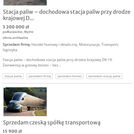
Stacja paliw – dochodowa stacja paliw przy drodze
krajowej D...
3 200 000 zł
podkarpackie
,
Wyżne
oferta archiwalna
Sprzedam firmę
:
Handel hurtowy i detaliczny
,
Motoryzacja
,
Transport,
logistyka
Stacja paliw – dochodowa stacja paliw przy drodze krajowej DK 19.
Zainwestuj w gotowy biznes – bez...
stacja paliw
sprzedam firmę
sprzedam biznes
sprzedam stację paliw
Sprzedam czeską spółkę transportową
15 900 zł