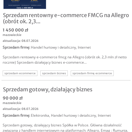
Sprzedam rentowny e-commerce FMCG na Allegro
(obrót ok. 2,3...
1 450 000 zł
mazowieckie
aktualizacja: 08.07.2026
Sprzedam firmę
:
Handel hurtowy i detaliczny
,
Internet
Sprzedam rentowny e-commerce fmcg na Allegro (obrót ok. 2,3 mln zł netto
rocznie) Sprzedam działający biznes e-commerce...
sprzedam ecommerce
sprzedam biznes
sprzedam firmę ecommerce
sprzedam biznes internetowy
sprzedam firmę internet
Sprzedam gotowy, działający biznes
90 000 zł
mazowieckie
aktualizacja: 08.07.2026
Sprzedam firmę
:
Elektronika
,
Handel hurtowy i detaliczny
,
Internet
Sprzedam gotowy, działający biznes Spółka w Polsce. Główna działalność
związana z handlem internetowym na platformach: Allegro, Emag : Rumunia,