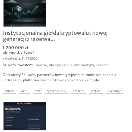
Instytucjonalna giełda kryptowalut nowej
generacji z rezerwa...
1 200 000 zł
wielkopolskie
,
Poznań
aktualizacja: 21.07.2026
Szukam inwestora
:
Finanse, ubezpieczenia
,
Informatyka
,
Internet
Opis oferty Szukamy partnerów inwestycyjnych do rundy pre-seed dla
Fortress-X – platformy obrotu cyfrowego tworzonej z myślą...
fintech
web3
defi
cyber security
preseed
regtech
exchange