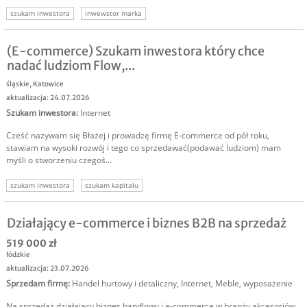
szukam inwestora
inwewstor marka
(E-commerce) Szukam inwestora który chce
nadać ludziom Flow,...
śląskie
,
Katowice
aktualizacja: 24.07.2026
Szukam inwestora
:
Internet
Cześć nazywam się Błażej i prowadzę firmę E-commerce od pół roku,
stawiam na wysoki rozwój i tego co sprzedawać(podawać ludziom) mam
myśli o stworzeniu czegoś...
szukam inwestora
szukam kapitału
Działający e-commerce i biznes B2B na sprzedaż
519 000 zł
łódzkie
aktualizacja: 23.07.2026
Sprzedam firmę
:
Handel hurtowy i detaliczny
,
Internet
,
Meble, wyposażenie
Na sprzedaż działający biznes handlowy i e-commerce w branży akcesoriów