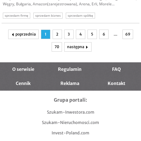
Węgry, Bułgaria, Amazon(zarejestrowana), Arena, Erli, Morele...
sprzedam firmę
sprzedam biznes
sprzedam spółkę
oferta sprzedaży spółki
sprzedaż biznesu
poprzednia
1
2
3
4
5
6
…
69
70
następna
O serwisie
Regulamin
FAQ
Cennik
Reklama
Kontakt
Grupa portali:
Szukam-Inwestora.com
Szukam-Nieruchomosci.com
Invest-Poland.com