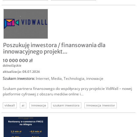
sprzedaż sklep internet
biznes internetowy
sprzedam biznes
Poszukuję inwestora / finansowania dla
innowacyjnego projekt...
10 000 000 zł
dolnośląskie
aktualizacja: 08.07.2026
Szukam inwestora
:
Internet
,
Media
,
Technologia, innowacje
Szukam partnera finansowego do współpracy przy projekcie VidWall – nowej
platformie cyfrowej z obszaru mediów online i...
vidwall
ai
innowacje
szukam inwestora
innowacja inwestor
media
inwestycja w innowację