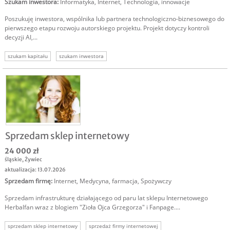
Szukam inwestora
:
Informatyka
,
Internet
,
Technologia, innowacje
Poszukuję inwestora, wspólnika lub partnera technologiczno-biznesowego do
pierwszego etapu rozwoju autorskiego projektu. Projekt dotyczy kontroli
decyzji AI,...
szukam kapitału
szukam inwestora
Sprzedam sklep internetowy
24 000 zł
śląskie
,
Żywiec
aktualizacja: 13.07.2026
Sprzedam firmę
:
Internet
,
Medycyna, farmacja
,
Spożywczy
Sprzedam infrastrukturę działającego od paru lat sklepu Internetowego
Herbalfan wraz z blogiem "Zioła Ojca Grzegorza" i Fanpage....
sprzedam sklep internetowy
sprzedaż firmy internetowej