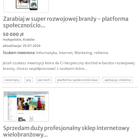
Zarabiaj w super rozwojowej branży - platforma
społecznościo...
50 000 zł
małopolskie
,
Kraków
aktualizacja: 29.07.2026
Szukam inwestora
:
Informatyka
,
Internet
,
Marketing, reklama
Jeżeli szukasz inwestycji która da Ci bezpieczny dochód w bardzo rozwojowej
branży, chcesz współpracować z osobami które...
zwierzęta
psy
pet-tech
platforma społecznościowa
aplikacja mobilna
marketplace
usługi dla zwierząt
Sprzedam duży profesjonalny sklep internetowy
wielobranżowy...