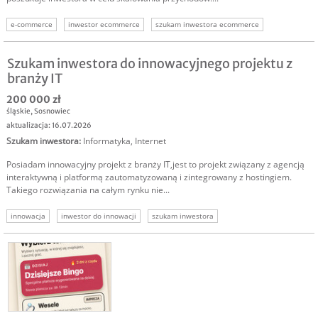
e-commerce
inwestor ecommerce
szukam inwestora ecommerce
szukam kapitału
inwestor do firmy
inwestycja w biznes
inwestycja w firmę
Szukam inwestora do innowacyjnego projektu z
branży IT
200 000 zł
śląskie
,
Sosnowiec
aktualizacja: 16.07.2026
Szukam inwestora
:
Informatyka
,
Internet
Posiadam innowacyjny projekt z branży IT,jest to projekt związany z agencją
interaktywną i platformą zautomatyzowaną i zintegrowany z hostingiem.
Takiego rozwiązania na całym rynku nie...
innowacja
inwestor do innowacji
szukam inwestora
inwestycja w innowację