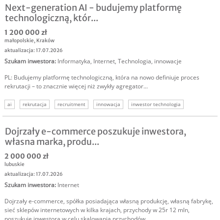
Next-generation AI - budujemy platformę
technologiczną, któr...
1 200 000 zł
małopolskie
,
Kraków
aktualizacja: 17.07.2026
Szukam inwestora
:
Informatyka
,
Internet
,
Technologia, innowacje
PL: Budujemy platformę technologiczną, która na nowo definiuje proces
rekrutacji – to znacznie więcej niż zwykły agregator...
ai
rekrutacja
recruitment
innowacja
inwestor technologia
szukamy kapitału
szukam inwestora
Dojrzały e-commerce poszukuje inwestora,
własna marka, produ...
2 000 000 zł
lubuskie
aktualizacja: 17.07.2026
Szukam inwestora
:
Internet
Dojrzały e-commerce, spółka posiadająca własną produkcję, własną fabrykę,
sieć sklepów internetowych w kilka krajach, przychody w 25r 12 mln,
poszukuje inwestora w celu skalowania przychodów....