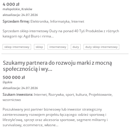
4 000 zł
małopolskie
,
Kraków
aktualizacja: 24.07.2026
Sprzedam firmę
:
Elektronika
,
Informatyka
,
Internet
Sprzedam sklep internetowy Duży na ponad 40 Tyś Produktów z różnych
kategorii np: Agd Biuro i rirma...
sklep internetowy
sklep
internetowy
duży
duży sklep internetowy
Szukamy partnera do rozwoju marki z mocną
społecznością i wy...
500 000 zł
śląskie
aktualizacja: 24.07.2026
Szukam inwestora
:
Internet
,
Rozrywka, sport, kultura
,
Projektowanie,
wzornictwo
Poszukiwany jest partner biznesowy lub inwestor strategiczny
zainteresowany rozwojem projektu łączącego: odzież sportową i
lifestyle’ową, sprzęt oraz akcesoria sportowe, segment militarny i
survivalowy, ecommerce, własne...