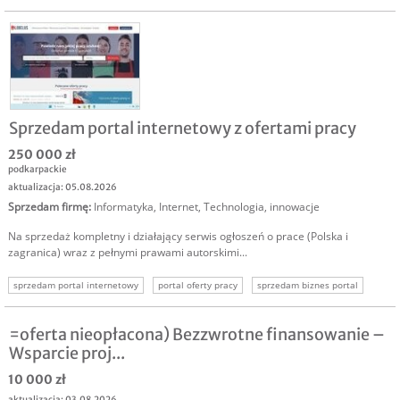
system dla placówek
oprogramowanie medyczne
Sprzedam portal internetowy z ofertami pracy
250 000 zł
podkarpackie
aktualizacja: 05.08.2026
Sprzedam firmę
:
Informatyka
,
Internet
,
Technologia, innowacje
Na sprzedaż kompletny i działający serwis ogłoszeń o prace (Polska i
zagranica) wraz z pełnymi prawami autorskimi...
sprzedam portal internetowy
portal oferty pracy
sprzedam biznes portal
sprzedam biznes internet
sprzedam biznes online
=oferta nieopłacona) Bezzwrotne finansowanie –
Wsparcie proj...
10 000 zł
aktualizacja: 03.08.2026