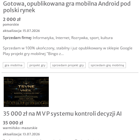
Gotowa, opublikowana gra mobilna Android pod
polski rynek
2 000 zł
pomorskie
aktualizacja: 15.07.2026
Sprzedam firmę
:
Informatyka
,
Internet
,
Rozrywka, sport, kultura
Sprzedam w 100% ukończony, stabilny i już opublikowany w sklepie Google
Play projekt gry mobilnej "Bingo z...
gra mobilna
projekt gry
sprzedam projekt gry
sprzedam grę mobilną
35 000 zł na M V P systemu kontroli decyzji AI
35 000 zł
warmińsko-mazurskie
aktualizacja: 13.07.2026