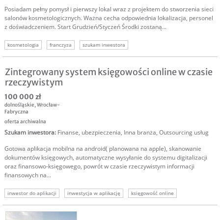
Posiadam pełny pomysł i pierwszy lokal wraz z projektem do stworzenia sieci
salonów kosmetologicznych. Ważna cecha odpowiednia lokalizacja, personel
z doświadczeniem. Start Grudzień/Styczeń Środki zostaną...
kosmetologia
franczyza
szukam inwestora
Zintegrowany system księgowości online w czasie
rzeczywistym
100 000 zł
dolnośląskie
,
Wrocław-
Fabryczna
oferta archiwalna
Szukam inwestora
:
Finanse, ubezpieczenia
,
Inna branża
,
Outsourcing usług
Gotowa aplikacja mobilna na android( planowana na apple), skanowanie
dokumentów księgowych, automatyczne wysyłanie do systemu digitalizacji
oraz finansowo-księgowego, powrót w czasie rzeczywistym informacji
finansowych na...
inwestor do aplikacji
inwestycja w aplikację
księgowość online
inwestycja w biznes