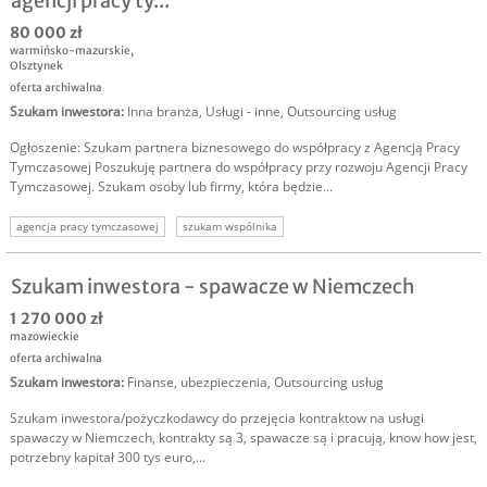
agencji pracy ty...
80 000 zł
warmińsko-mazurskie
,
Olsztynek
oferta archiwalna
Szukam inwestora
:
Inna branża
,
Usługi - inne
,
Outsourcing usług
Ogłoszenie: Szukam partnera biznesowego do współpracy z Agencją Pracy
Tymczasowej Poszukuję partnera do współpracy przy rozwoju Agencji Pracy
Tymczasowej. Szukam osoby lub firmy, która będzie...
agencja pracy tymczasowej
szukam wspólnika
Szukam inwestora - spawacze w Niemczech
1 270 000 zł
mazowieckie
oferta archiwalna
Szukam inwestora
:
Finanse, ubezpieczenia
,
Outsourcing usług
Szukam inwestora/pożyczkodawcy do przejęcia kontraktow na usługi
spawaczy w Niemczech, kontrakty są 3, spawacze są i pracują, know how jest,
potrzebny kapitał 300 tys euro,...