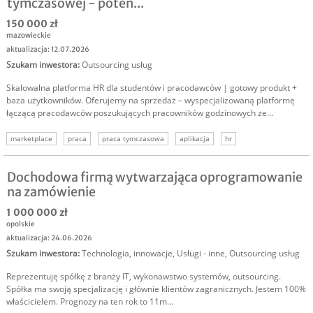
tymczasowej - poten...
150 000 zł
mazowieckie
aktualizacja: 12.07.2026
Szukam inwestora
:
Outsourcing usług
Skalowalna platforma HR dla studentów i pracodawców | gotowy produkt +
baza użytkowników. Oferujemy na sprzedaż – wyspecjalizowaną platformę
łączącą pracodawców poszukujących pracowników godzinowych ze...
marketplace
praca
praca tymczasowa
aplikacja
hr
sprzedam marketplace
sprzedam biznes internet
Dochodowa firmą wytwarzająca oprogramowanie
na zamówienie
1 000 000 zł
opolskie
aktualizacja: 24.06.2026
Szukam inwestora
:
Technologia, innowacje
,
Usługi - inne
,
Outsourcing usług
Reprezentuję spółkę z branży IT, wykonawstwo systemów, outsourcing.
Spółka ma swoją specjalizację i głównie klientów zagranicznych. Jestem 100%
właścicielem. Prognozy na ten rok to 11m...