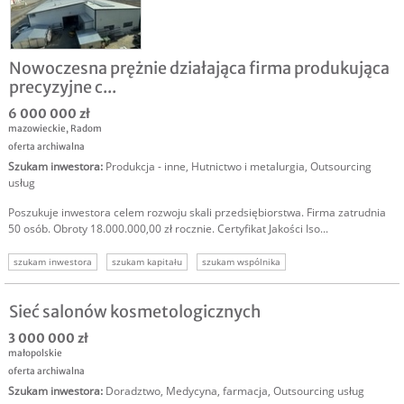
Nowoczesna prężnie działająca firma produkująca
precyzyjne c...
6 000 000 zł
mazowieckie
,
Radom
oferta archiwalna
Szukam inwestora
:
Produkcja - inne
,
Hutnictwo i metalurgia
,
Outsourcing
usług
Poszukuje inwestora celem rozwoju skali przedsiębiorstwa. Firma zatrudnia
50 osób. Obroty 18.000.000,00 zł rocznie. Certyfikat Jakości Iso...
szukam inwestora
szukam kapitału
szukam wspólnika
inwestycja w biznes
inwestycja w firmę
Sieć salonów kosmetologicznych
3 000 000 zł
małopolskie
oferta archiwalna
Szukam inwestora
:
Doradztwo
,
Medycyna, farmacja
,
Outsourcing usług