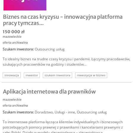
Biznes na czas kryzysu - innowacyjna platforma
pracy tymczas...
150 000 zł
mazowieckie
oferta archiwalna
Szukam inwestora
:
Outsourcing usług
To idealny biznes na trudne czasy kryzysu i pandemii. Łączymy pracodawców,
szukających pracowników na godziny i studentów...
innowacja
inwestor
szukam inwestora
inwestycja w biznes
inwestor do firmy
Aplikacja internetowa dla prawników
mazowieckie
oferta archiwalna
Szukam inwestora
:
Doradztwo
,
Usługi - inne
,
Outsourcing usług
To internetowa platforma łącząca klientów indywidualnych i biznesowych
potrzebujących pomocy prawnej z prawnikami i kancelariami prawnymi z
całej Polski. Działa w modelu zleceniodawca – zleceniobiorca,...