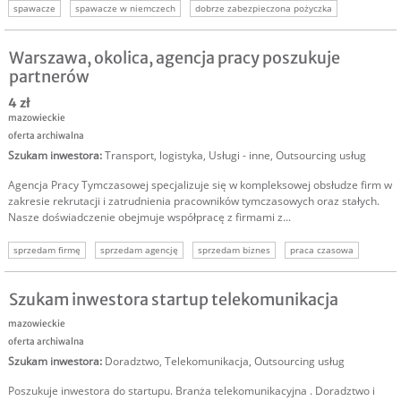
spawacze
spawacze w niemczech
dobrze zabezpieczona pożyczka
szukam inwestora
Warszawa, okolica, agencja pracy poszukuje
partnerów
4 zł
mazowieckie
oferta archiwalna
Szukam inwestora
:
Transport, logistyka
,
Usługi - inne
,
Outsourcing usług
Agencja Pracy Tymczasowej specjalizuje się w kompleksowej obsłudze firm w
zakresie rekrutacji i zatrudnienia pracowników tymczasowych oraz stałych.
Nasze doświadczenie obejmuje współpracę z firmami z...
sprzedam firmę
sprzedam agencję
sprzedam biznes
praca czasowa
Szukam inwestora startup telekomunikacja
mazowieckie
oferta archiwalna
Szukam inwestora
:
Doradztwo
,
Telekomunikacja
,
Outsourcing usług
Poszukuje inwestora do startupu. Branża telekomunikacyjna . Doradztwo i