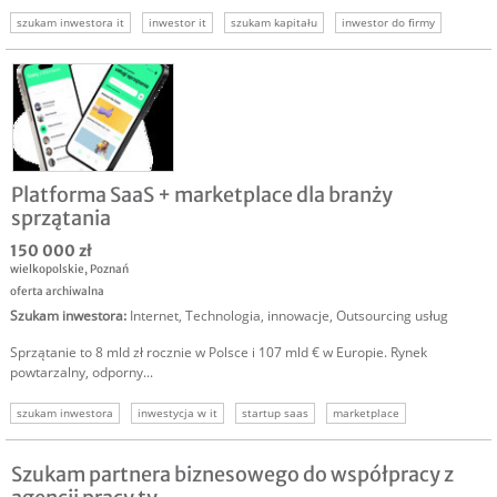
szukam inwestora it
inwestor it
szukam kapitału
inwestor do firmy
Platforma SaaS + marketplace dla branży
sprzątania
150 000 zł
wielkopolskie
,
Poznań
oferta archiwalna
Szukam inwestora
:
Internet
,
Technologia, innowacje
,
Outsourcing usług
Sprzątanie to 8 mld zł rocznie w Polsce i 107 mld € w Europie. Rynek
powtarzalny, odporny...
szukam inwestora
inwestycja w it
startup saas
marketplace
platforma internetowa
startup technologiczny
aplikacja mobilna
Szukam partnera biznesowego do współpracy z