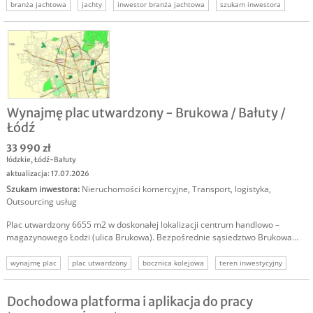
branża jachtowa
jachty
inwestor branża jachtowa
szukam inwestora
szukam kapitału
Wynajmę plac utwardzony - Brukowa / Bałuty /
Łódź
33 990 zł
łódzkie
,
Łódź-Bałuty
aktualizacja: 17.07.2026
Szukam inwestora
:
Nieruchomości komercyjne
,
Transport, logistyka
,
Outsourcing usług
Plac utwardzony 6655 m2 w doskonałej lokalizacji centrum handlowo –
magazynowego Łodzi (ulica Brukowa). Bezpośrednie sąsiedztwo Brukowa...
wynajmę plac
plac utwardzony
bocznica kolejowa
teren inwestycyjny
plac składowy
magazynowanie
składowanie
Dochodowa platforma i aplikacja do pracy