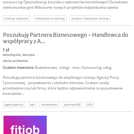
outsourcing Optymalizacja kosztów u operatorów komórkowych Doradztwo
telekomunikacyjne Wdrażanie nowych projektów Indywidualna opieka
startup inwestor
inwestycja w startup
szukam inwestora startup
inwestorzy
inwestor telekomunikacja
szukam inwestora
Poszukuję Partnera Biznesowego - Handlowca do
współpracy z A...
1 zł
dolnośląskie
,
Wrocław
oferta archiwalna
Szukam inwestora
:
Budownictwo
,
Usługi - inne
,
Outsourcing usług
Poszukuję partnera biznesowego do wspólnego rozwoju Agencji Pracy
Tymczasowej - pozywkiwaniu i obsłudze klientów. Szukam osoby
przedsiębiorczej lub firmy, która będzie odpowiedzialna za pozyskiwanie
kontraktów...
agencjapracy
apt
handlowiec
partnerb2b
b2b