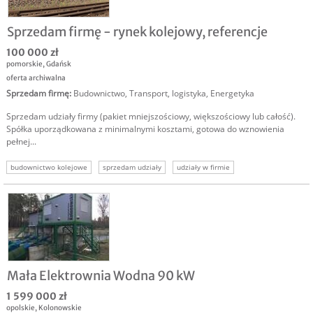
Sprzedam firmę - rynek kolejowy, referencje
100 000 zł
pomorskie
,
Gdańsk
oferta archiwalna
Sprzedam firmę
:
Budownictwo
,
Transport, logistyka
,
Energetyka
Sprzedam udziały firmy (pakiet mniejszościowy, większościowy lub całość).
Spółka uporządkowana z minimalnymi kosztami, gotowa do wznowienia
pełnej...
budownictwo kolejowe
sprzedam udziały
udziały w firmie
udziały w biznesie
energetyka kolejowa
sprzedam biznes energetyka
sprzedaż udziałów
Mała Elektrownia Wodna 90 kW
1 599 000 zł
opolskie
,
Kolonowskie