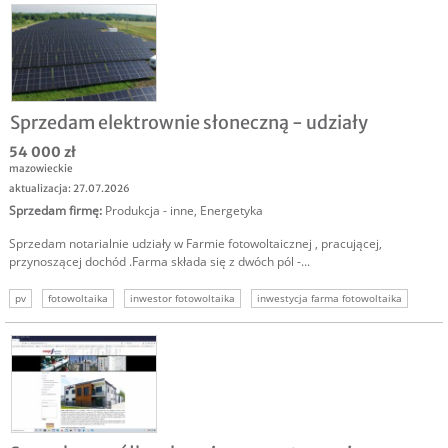
Sprzedam elektrownie słoneczną - udziały
54 000 zł
mazowieckie
aktualizacja: 27.07.2026
Sprzedam firmę
:
Produkcja - inne
,
Energetyka
Sprzedam notarialnie udziały w Farmie fotowoltaicznej , pracującej,
przynoszącej dochód .Farma składa się z dwóch pól -...
pv
fotowoltaika
inwestor fotowoltaika
inwestycja farma fotowoltaika
energetyka odnawialna inwestor
inwestycja w oze
oze projekt inwestycyjny