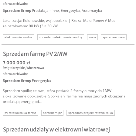
oferta archiwalna
Sprzedam firmę
:
Produkcja - inne
,
Energetyka
,
Automatyka
Lokalizacja: Kolonowskie, woj. opolskie | Rzeka: Mała Panew ⚡ Moc
zainstalowana: 90 kW (3 × 30 kW,...
elektrownia wodna
sprzedam elektrownię wodną
mew
sprzedam mew
mała elektrownia wodna
energetyka odnawialna
zielona energia
Sprzedam farmę PV 2MW
7 000 000 zł
świętokrzyskie
,
Włoszczowa
oferta archiwalna
Sprzedam firmę
:
Energetyka
Sprzedam spółkę celową, która posiada 2 farmy o mocy do 1MW
zlokalizowane obok siebie. Spółka ani farma nie mają żadnych obciążeń i
produkują energię od...
pv fotowoltaika farma
sprzedam pv
sprzedam projekt fotowoltaika
sprzedam biznes pv
sprzedam biznes fotowoltaika
Sprzedam udziały w elektrowni wiatrowej