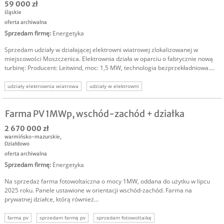
59 000 zł
śląskie
oferta archiwalna
Sprzedam firmę
:
Energetyka
Sprzedam udziały w działającej elektrowni wiatrowej zlokalizowanej w
miejscowości Moszczenica. Elektrownia działa w oparciu o fabrycznie nową
turbinę: Producent: Leitwind, moc: 1,5 MW, technologia bezprzekładniowa....
udziały elektrownia wiatrowa
udziały w elektrowni
inwestor energetyka odnawialna
inwestor oze
szukam inwestora oze
sprzedam udziały elektrownia
energetyka wiatrowa inwestycja
Farma PV 1MWp, wschód-zachód + działka
2 670 000 zł
warmińsko-mazurskie
,
Działdowo
oferta archiwalna
Sprzedam firmę
:
Energetyka
Na sprzedaż farma fotowoltaiczna o mocy 1MW, oddana do użytku w lipcu
2025 roku. Panele ustawione w orientacji wschód-zachód. Farma na
prywatnej działce, którą również...
farma pv
sprzedam farmę pv
sprzedam fotowoltaikę