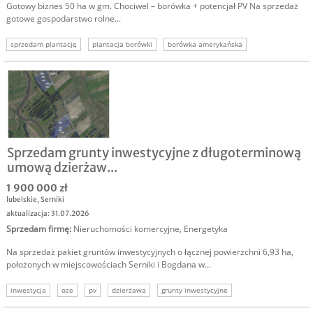
Gotowy biznes 50 ha w gm. Chociwel – borówka + potencjał PV Na sprzedaż
gotowe gospodarstwo rolne...
sprzedam plantację
plantacja borówki
borówka amerykańska
sprzedam biznes
sprzedam gospodarstwo
Sprzedam grunty inwestycyjne z długoterminową
umową dzierżaw...
1 900 000 zł
lubelskie
,
Serniki
aktualizacja: 31.07.2026
Sprzedam firmę
:
Nieruchomości komercyjne
,
Energetyka
Na sprzedaż pakiet gruntów inwestycyjnych o łącznej powierzchni 6,93 ha,
położonych w miejscowościach Serniki i Bogdana w...
inwestycja
oze
pv
dzierżawa
grunty inwestycyjne
działki inwestycyjne
grunt fotowoltaika