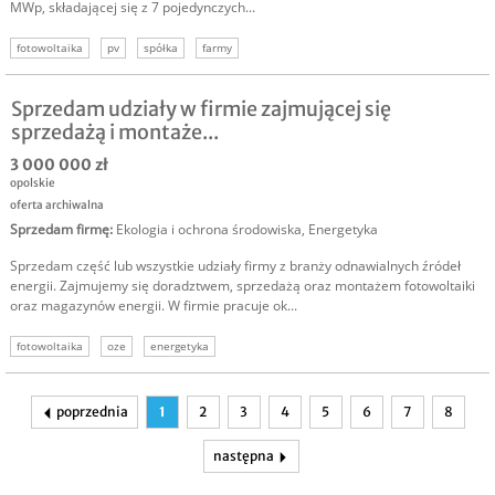
MWp, składającej się z 7 pojedynczych...
fotowoltaika
pv
spółka
farmy
Sprzedam udziały w firmie zajmującej się
sprzedażą i montaże...
3 000 000 zł
opolskie
oferta archiwalna
Sprzedam firmę
:
Ekologia i ochrona środowiska
,
Energetyka
Sprzedam część lub wszystkie udziały firmy z branży odnawialnych źródeł
energii. Zajmujemy się doradztwem, sprzedażą oraz montażem fotowoltaiki
oraz magazynów energii. W firmie pracuje ok...
fotowoltaika
oze
energetyka
poprzednia
1
2
3
4
5
6
7
8
następna