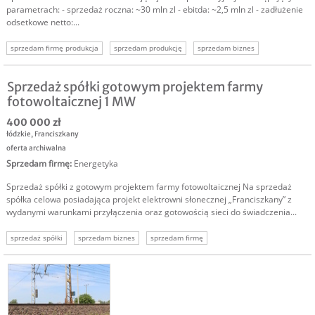
parametrach: - sprzedaż roczna: ~30 mln zl - ebitda: ~2,5 mln zl - zadłużenie
odsetkowe netto:...
sprzedam firmę produkcja
sprzedam produkcję
sprzedam biznes
technologie
energetyka
sprzedam biznes produkcyjny
sprzedam udziały
Sprzedaż spółki gotowym projektem farmy
fotowoltaicznej 1 MW
400 000 zł
łódzkie
,
Franciszkany
oferta archiwalna
Sprzedam firmę
:
Energetyka
Sprzedaż spółki z gotowym projektem farmy fotowoltaicznej Na sprzedaż
spółka celowa posiadająca projekt elektrowni słonecznej „Franciszkany” z
wydanymi warunkami przyłączenia oraz gotowością sieci do świadczenia...
sprzedaż spółki
sprzedam biznes
sprzedam firmę