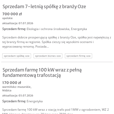
Sprzedam 7-letnią spółkę z branży Oze
700 000 zł
opolskie
aktualizacja: 07.07.2026
Sprzedam firmę
:
Ekologia i ochrona środowiska
,
Energetyka
Sprzedam dobrze prosperującą spółkę z branży Oze, spółka jest największą z
tej branży firmą w regionie. Spółka cieszy się wysokimi ocenami i
wypracowaną renomą. Posiada...
sprzedam spółkę oze
sprzedam biznes oze
sprzedam firmę oze
inwestor oze
oze
odnawialne źródła energii
inwestycja w oze
Sprzedam farmę 100 kW wraz z pełną
fundamentową trafostacją
170 000 zł
warmińsko-mazurskie
,
Nidzica
aktualizacja: 03.07.2026
Sprzedam firmę
:
Energetyka
Sprzedam farmę 100 kW wraz z stacją trafo pod 1MW z ogrodzeniem, WZ 2