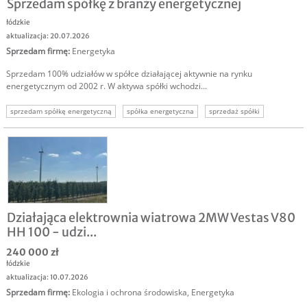
Sprzedam spółkę z branży energetycznej
łódzkie
aktualizacja: 20.07.2026
Sprzedam firmę
:
Energetyka
Sprzedam 100% udziałów w spółce działającej aktywnie na rynku
energetycznym od 2002 r. W aktywa spółki wchodzi...
sprzedam spółkę energetyczną
spółka energetyczna
sprzedaż spółki
sprzedam firmę energetyczną
energetyka inwestycja
spółka na sprzedaż
sprzedaż biznesu
Działająca elektrownia wiatrowa 2MW Vestas V80
HH 100 - udzi...
240 000 zł
łódzkie
aktualizacja: 10.07.2026
Sprzedam firmę
:
Ekologia i ochrona środowiska
,
Energetyka