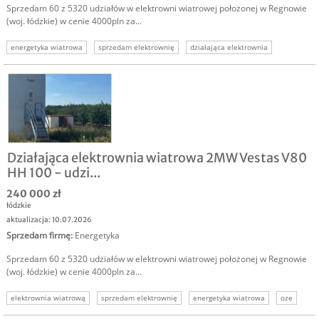
Sprzedam 60 z 5320 udziałów w elektrowni wiatrowej położonej w Regnowie
(woj. łódzkie) w cenie 4000pln za...
energetyka wiatrowa
sprzedam elektrownię
działająca elektrownia
sprzedam elektrownię wiatrową
oze
energetyka odnawialna
Działająca elektrownia wiatrowa 2MW Vestas V80
HH 100 - udzi...
240 000 zł
łódzkie
aktualizacja: 10.07.2026
Sprzedam firmę
:
Energetyka
Sprzedam 60 z 5320 udziałów w elektrowni wiatrowej położonej w Regnowie
(woj. łódzkie) w cenie 4000pln za...
elektrownia wiatrową
sprzedam elektrownię
energetyka wiatrowa
oze
oze inwestor
inwestrycja w oze