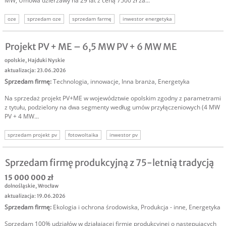
MW, Umowa dzierżawy na 29 lat z ceną 7500 zł za...
oze
sprzedam oze
sprzedam farmę
inwestor energetyka
inwestycja w energetykę
inwestor energetyka odnawialna
Projekt PV + ME – 6,5 MW PV + 6 MW ME
opolskie
,
Hajduki Nyskie
aktualizacja: 23.06.2026
Sprzedam firmę
:
Technologia, innowacje
,
Inna branża
,
Energetyka
Na sprzedaż projekt PV+ME w województwie opolskim zgodny z parametrami
z tytułu, podzielony na dwa segmenty według umów przyłączeniowych (4 MW
PV + 4 MW...
sprzedam projekt pv
fotowoltaika
inwestor pv
Sprzedam firmę produkcyjną z 75-letnią tradycją
15 000 000 zł
dolnośląskie
,
Wrocław
aktualizacja: 19.06.2026
Sprzedam firmę
:
Ekologia i ochrona środowiska
,
Produkcja - inne
,
Energetyka
Sprzedam 100% udziałów w działającej firmie produkcyjnej o następujących