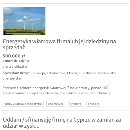
inwestor fotowoltaika
Energetyka wiatrowa firmalub jej dziedziny na
sprzedaż
500 000 zł
pomorskie
,
Gdynia
oferta archiwalna
Sprzedam firmę
:
Edukacja, szkolnictwo
,
Ekologia i ochrona środowiska
,
Energetyka
Podmiot z sektora energetyki wiatrowej 7 lat w branży, ponad 100
zrealizowanych projektów.Niszowe specjalizacje prac na turbinach...
farmy wiatrowe inwestycja
energetyka
offshore
onshore
sprzedam oze
inwestor oze
szkolenia
Oddam / sfinansuję firmę na Cyprze w zamian za
udział w zysk...