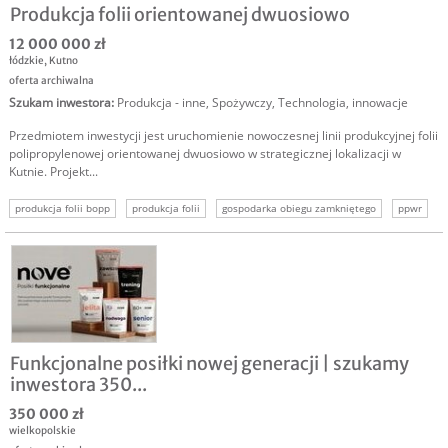
Produkcja folii orientowanej dwuosiowo
12 000 000 zł
łódzkie
,
Kutno
oferta archiwalna
Szukam inwestora
:
Produkcja - inne
,
Spożywczy
,
Technologia, innowacje
Przedmiotem inwestycji jest uruchomienie nowoczesnej linii produkcyjnej folii
polipropylenowej orientowanej dwuosiowo w strategicznej lokalizacji w
Kutnie. Projekt...
produkcja folii bopp
produkcja folii
gospodarka obiegu zamkniętego
ppwr
folia
druk
inwestor produkcja
Funkcjonalne posiłki nowej generacji | szukamy
inwestora 350...
350 000 zł
wielkopolskie