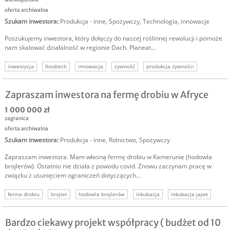
oferta archiwalna
Szukam inwestora
:
Produkcja - inne
,
Spożywczy
,
Technologia, innowacje
Poszukujemy inwestora, który dołączy do naszej roślinnej rewolucji i pomoże
nam skalować działalność w regionie Dach. Planeat...
inwestycja
foodtech
innowacja
żywność
produkcja żywności
szukam inwestora foodtech
szukam kapitału foodtech
Zapraszam inwestora na fermę drobiu w Afryce
1 000 000 zł
zagranica
oferta archiwalna
Szukam inwestora
:
Produkcja - inne
,
Rolnictwo
,
Spożywczy
Zapraszam inwestora. Mam własną fermę drobiu w Kamerunie (hodowla
brojlerów). Ostatnio nie działa z powodu covid. Znowu zaczynam pracę w
związku z usunięciem ograniczeń dotyczących...
ferma drobiu
brojler
hodowla brojlerów
inkubacja
inkubacja jajek
inwestor afryka
Bardzo ciekawy projekt współpracy ( budżet od 10