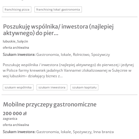
franchising pizza
franchising lokal gastronomia
Poszukuję wspólnika/ inwestora (najlepiej
aktywnego) do pier...
lubuskie
,
Sulęcin
oferta archiwalna
Szukam inwestora
:
Gastronomia, lokale
,
Rolnictwo
,
Spożywczy
Poszukuję wspólnika / inwestora (najlepiej aktywnego) do pierwszej i jedynej
w Polsce farmy krewetek jadalnych Vannamei zlokalizowanej w Sulęcinie w
woj lubuskim– działający biznes z...
szukam wspólnika
szukam inwestora
szukam kapitału
Mobilne przyczepy gastronomiczne
200 000 zł
zagranica
oferta archiwalna
Szukam inwestora
:
Gastronomia, lokale
,
Spożywczy
,
Inna branża