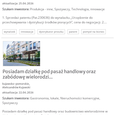
aktualizacja: 25.06.2026
Szukam inwestora
:
Produkcja - inne
,
Spożywczy
,
Technologia, innowacje
1. Sprzedaż patentu (Pat.230636) do wynalazku „Urządzenie do
przechowywania i dystrybucji środków piorących”, cena do negocjacji. 2....
wynalzek
innowacje
dystrybutor proszku
patent
pomysł na biznes
Posiadam działkę pod pasaż handlowy oraz
zabódowę wielorodzi...
kujawsko-pomorskie
,
Aleksandrów Kujawski
aktualizacja: 22.06.2026
Szukam inwestora
:
Gastronomia, lokale
,
Nieruchomości komercyjne
,
Spożywczy
Posiadam działkę pod pasaż handlowy oraz budownictwo wielorodzinne w