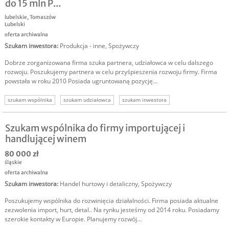
do 15 mln P...
lubelskie
,
Tomaszów
Lubelski
oferta archiwalna
Szukam inwestora
:
Produkcja - inne
,
Spożywczy
Dobrze zorganizowana firma szuka partnera, udziałowca w celu dalszego
rozwoju. Poszukujemy partnera w celu przyśpieszenia rozwoju firmy. Firma
powstała w roku 2010 Posiada ugruntowaną pozycję...
szukam wspólnika
szukam udziałowca
szukam inwestora
inwestor do firmy
Szukam wspólnika do firmy importującej i
handlującej winem
80 000 zł
śląskie
oferta archiwalna
Szukam inwestora
:
Handel hurtowy i detaliczny
,
Spożywczy
Poszukujemy wspólnika do rozwinięcia działalności. Firma posiada aktualne
zezwolenia import, hurt, detal.. Na rynku jesteśmy od 2014 roku. Posiadamy
szerokie kontakty w Europie. Planujemy rozwój...