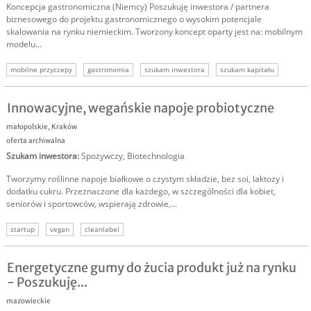
Koncepcja gastronomiczna (Niemcy) Poszukuję inwestora / partnera
biznesowego do projektu gastronomicznego o wysokim potencjale
skalowania na rynku niemieckim. Tworzony koncept oparty jest na: mobilnym
modelu...
mobilne przyczepy
gastronomia
szukam inwestora
szukam kapitału
Innowacyjne, wegańskie napoje probiotyczne
małopolskie
,
Kraków
oferta archiwalna
Szukam inwestora
:
Spożywczy
,
Biotechnologia
Tworzymy roślinne napoje białkowe o czystym składzie, bez soi, laktozy i
dodatku cukru. Przeznaczone dla każdego, w szczególności dla kobiet,
seniorów i sportowców, wspierają zdrowie,...
startup
vegan
cleanlabel
Energetyczne gumy do żucia produkt już na rynku
- Poszukuję...
mazowieckie