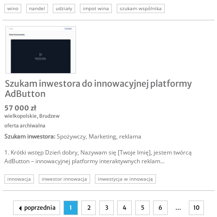
wino
nandel
udziały
impot wina
szukam wspólnika
Szukam inwestora do innowacyjnej platformy
AdButton
57 000 zł
wielkopolskie
,
Brudzew
oferta archiwalna
Szukam inwestora
:
Spożywczy
,
Marketing, reklama
1. Krótki wstęp Dzień dobry, Nazywam się [Twoje Imię], jestem twórcą
AdButton – innowacyjnej platformy interaktywnych reklam...
innowacja
inwestor innowacja
inwestycja w innowację
poprzednia
1
2
3
4
5
6
…
10