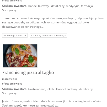
oferta archiwalna
Szukam inwestora
:
Handel hurtowy i detaliczny
,
Medycyna, farmacja
,
Spożywczy
To marka pełnowartościowych posiłków funkcjonalnych, odpowiadających na
rosnące potrzeby współczesnych konsumentów: wygodę, zdrowie i
dopasowanie do konkretnego...
innowacja inwestor
szukamy inwestora innowacja
innowacyjna marka żywieniowa
szukam kapitału
inwestor do projektu
inwestor do firmy
inwestor do biznesu
Franchising pizza al taglio
mazowieckie
oferta archiwalna
Szukam inwestora
:
Gastronomia, lokale
,
Handel hurtowy i detaliczny
,
Spożywczy
Jestem Simone, właścicielem dwóch restauracji z pizzą al taglio w Gdańsku.
Szukam kogoś, kto może zainwestować w...