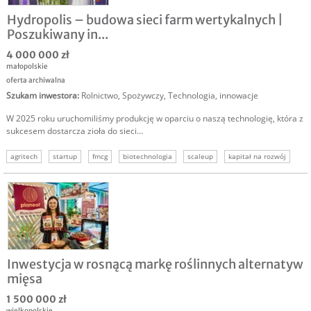
Hydropolis – budowa sieci farm wertykalnych |
Poszukiwany in...
4 000 000 zł
małopolskie
oferta archiwalna
Szukam inwestora
:
Rolnictwo
,
Spożywczy
,
Technologia, innowacje
W 2025 roku uruchomiliśmy produkcję w oparciu o naszą technologię, która z
sukcesem dostarcza zioła do sieci...
agritech
startup
fmcg
biotechnologia
scaleup
kapitał na rozwój
szukamy kapitału
Inwestycja w rosnącą markę roślinnych alternatyw
mięsa
1 500 000 zł
wielkopolskie