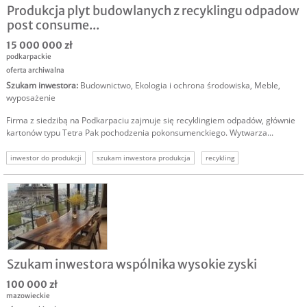
Produkcja plyt budowlanych z recyklingu odpadow
post consume...
15 000 000 zł
podkarpackie
oferta archiwalna
Szukam inwestora
:
Budownictwo
,
Ekologia i ochrona środowiska
,
Meble,
wyposażenie
Firma z siedzibą na Podkarpaciu zajmuje się recyklingiem odpadów, głównie
kartonów typu Tetra Pak pochodzenia pokonsumenckiego. Wytwarza...
inwestor do produkcji
szukam inwestora produkcja
recykling
szukam inwestora recycling
szukam kapitału
inwestycja w produkcję
inwestor recycling
Szukam inwestora wspólnika wysokie zyski
100 000 zł
mazowieckie