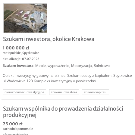
Szukam inwestora, okolice Krakowa
1 000 000 zł
małopolskie
,
Spytkowice
aktualizacja: 07.07.2026
Szukam inwestora
:
Meble, wyposażenie
,
Motoryzacja
,
Rolnictwo
Obiekt inwestycyjny gotowy na biznes. Szukam osoby z kapitałem. Spytkowice
ul Wadowicka 120 Kompleks inwestycyjny o powierzchni...
nieruchomość inwestycyjna
szukam inwestora
szukam kapitału
szukam wspólnika
Szukam wspólnika do prowadzenia działalności
produkcyjnej
25 000 zł
zachodniopomorskie
oferta archiwalna