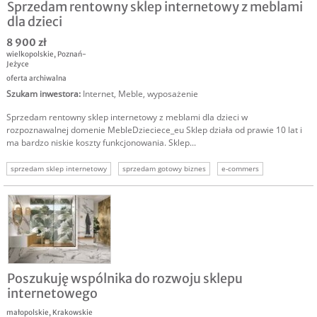
Sprzedam rentowny sklep internetowy z meblami
dla dzieci
8 900 zł
wielkopolskie
,
Poznań-
Jeżyce
oferta archiwalna
Szukam inwestora
:
Internet
,
Meble, wyposażenie
Sprzedam rentowny sklep internetowy z meblami dla dzieci w
rozpoznawalnej domenie MebleDzieciece_eu Sklep działa od prawie 10 lat i
ma bardzo niskie koszty funkcjonowania. Sklep...
sprzedam sklep internetowy
sprzedam gotowy biznes
e-commers
sklep meblowy
sklep internetowy
sprzedam rentowny biznes
sprzedam dochodową firmę
Poszukuję wspólnika do rozwoju sklepu
internetowego
małopolskie
,
Krakowskie