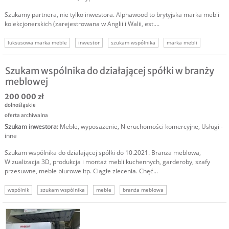
Szukamy partnera, nie tylko inwestora. Alphawood to brytyjska marka mebli
kolekcjonerskich (zarejestrowana w Anglii i Walii, est....
luksusowa marka meble
inwestor
szukam wspólnika
marka mebli
inwestor meble
Szukam wspólnika do działającej spółki w branży
meblowej
200 000 zł
dolnośląskie
oferta archiwalna
Szukam inwestora
:
Meble, wyposażenie
,
Nieruchomości komercyjne
,
Usługi -
inne
Szukam wspólnika do działającej spółki do 10.2021. Branża meblowa,
Wizualizacja 3D, produkcja i montaż mebli kuchennych, garderoby, szafy
przesuwne, meble biurowe itp. Ciągłe zlecenia. Chęć...
wspólnik
szukam wspólnika
meble
branża meblowa
inwestycja branża meblowa
inwestor branża meblowa
szukam inwestora