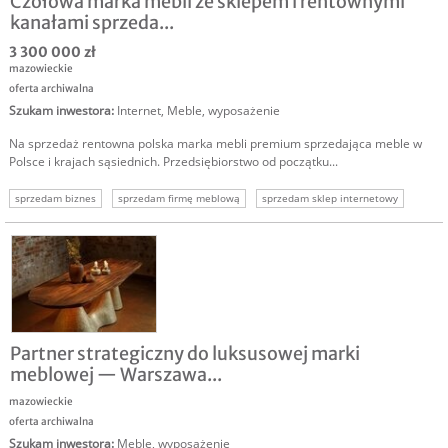
Czołowa marka mebli ze sklepem i rentownymi
kanałami sprzeda...
3 300 000 zł
mazowieckie
oferta archiwalna
Szukam inwestora
:
Internet
,
Meble, wyposażenie
Na sprzedaż rentowna polska marka mebli premium sprzedająca meble w
Polsce i krajach sąsiednich. Przedsiębiorstwo od początku...
sprzedam biznes
sprzedam firmę meblową
sprzedam sklep internetowy
renomowana marka meblowa
dochodowy biznes
Partner strategiczny do luksusowej marki
meblowej — Warszawa...
mazowieckie
oferta archiwalna
Szukam inwestora
:
Meble, wyposażenie