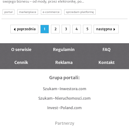
swojego biznesu – od mody, przez elektronikę, po...
portal
marketplace
e-commerce
sprzedam platformę
sprzedam marketplace
poprzednia
1
2
3
4
5
następna
O serwisie
Regulamin
FAQ
Cennik
Reklama
Kontakt
Grupa portali:
Szukam-Inwestora.com
Szukam-Nieruchomosci.com
Invest-Poland.com
Partnerzy