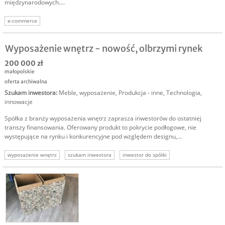
międzynarodowych....
e-commerce
Wyposażenie wnętrz - nowość, olbrzymi rynek
200 000 zł
małopolskie
oferta archiwalna
Szukam inwestora
:
Meble, wyposażenie
,
Produkcja - inne
,
Technologia,
innowacje
Spółka z branży wyposażenia wnętrz zaprasza inwestorów do ostatniej
transzy finansowania. Oferowany produkt to pokrycie podłogowe, nie
występujące na rynku i konkurencyjne pod względem designu,...
wyposażenie wnętrz
szukam inwestora
inwestor do spółki
szukam inwestora spółka
spółka szukam inwestora
inwestor wyposażenie wnętrz
spółka szuka kapitału