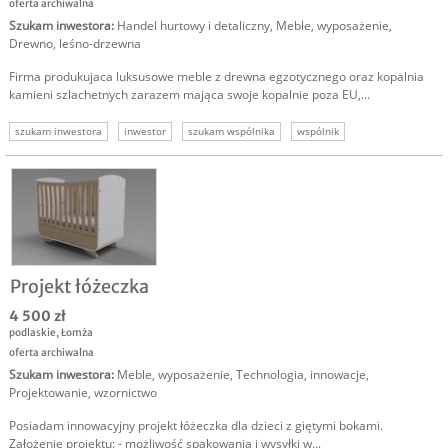
oferta archiwalna
Szukam inwestora
:
Handel hurtowy i detaliczny
,
Meble, wyposażenie
,
Drewno, leśno-drzewna
Firma produkujaca luksusowe meble z drewna egzotycznego oraz kopalnia
kamieni szlachetnych zarazem mająca swoje kopalnie poza EU,...
szukam inwestora
inwestor
szukam wspólnika
wspólnik
Projekt łóżeczka
4 500 zł
podlaskie
,
Łomża
oferta archiwalna
Szukam inwestora
:
Meble, wyposażenie
,
Technologia, innowacje
,
Projektowanie, wzornictwo
Posiadam innowacyjny projekt łóżeczka dla dzieci z giętymi bokami.
Założenie projektu: - możliwość spakowania i wysyłki w...