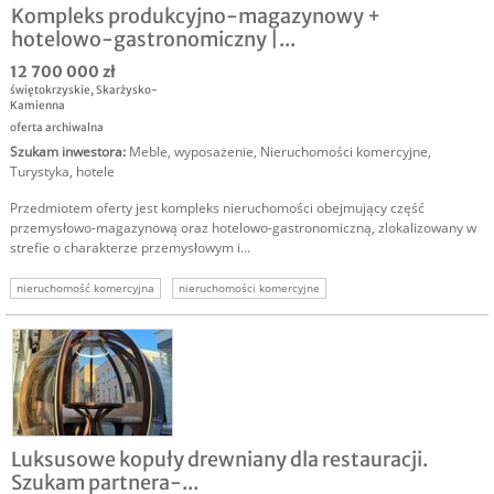
Kompleks produkcyjno-magazynowy +
hotelowo-gastronomiczny |...
12 700 000 zł
świętokrzyskie
,
Skarżysko-
Kamienna
oferta archiwalna
Szukam inwestora
:
Meble, wyposażenie
,
Nieruchomości komercyjne
,
Turystyka, hotele
Przedmiotem oferty jest kompleks nieruchomości obejmujący część
przemysłowo-magazynową oraz hotelowo-gastronomiczną, zlokalizowany w
strefie o charakterze przemysłowym i...
nieruchomość komercyjna
nieruchomości komercyjne
nieruchomości inwestycyjne
Luksusowe kopuły drewniany dla restauracji.
Szukam partnera-...