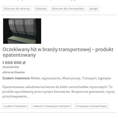
łóżeczko dla dziecka
łóżeczko
łóżeczko dla niemowlaka
design
materac 600 x
wzór przemysłowy
produkcja mebli
Oczekiwany hit w branży transportowej - produkt
opatentowany
1 000 000 zł
mazowieckie
oferta archiwalna
Szukam inwestora
:
Meble, wyposażenie
,
Motoryzacja
,
Transport, logistyka
Opatentowana zabudowa kuchenna do kabin samochodów ciężarowych. To
produkt wyczekiwany przez tysiące kierowców. Bezpieczne gotowanie, mycie,
przechowywanie...
szukam inwestora
inwestor innowacja transport
innowacja transportowa
szukam inwestora transport
szukam inwestora biznes
inwestor do firmy