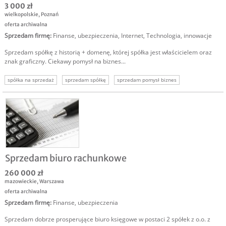
3 000 zł
wielkopolskie
,
Poznań
oferta archiwalna
Sprzedam firmę
:
Finanse, ubezpieczenia
,
Internet
,
Technologia, innowacje
Sprzedam spółkę z historią + domenę, której spółka jest właścicielem oraz
znak graficzny. Ciekawy pomysł na biznes...
spółka na sprzedaż
sprzedam spółkę
sprzedam pomysł biznes
pomysł na biznes
Sprzedam biuro rachunkowe
260 000 zł
mazowieckie
,
Warszawa
oferta archiwalna
Sprzedam firmę
:
Finanse, ubezpieczenia
Sprzedam dobrze prosperujące biuro księgowe w postaci 2 spółek z o.o. z