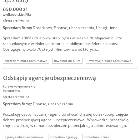
Sp. z o.o.)
650 000 zł
wielkopolskie
,
Piła
oferta archiwalna
Sprzedam firmę
:
Doradztwo
,
Finanse, ubezpieczenia
,
Usługi - inne
Sprzedam 100% udziałów w stabilnym i w prężnie działającym biurze
rachunkowym z wieloletnią historią i stabilnym portfelem klientów.
Obsługujemy około 70 stałych klientów, wśród których...
sprzedam biuro rachunkowe
inwestor do biura
inwestycja biuro rachunkowe
sprzedam biznes
sprzedam firmę
Odstąpię agencje ubezpieczeniową
kujawsko-pomorskie
,
Inowrocław
oferta archiwalna
Sprzedam firmę
:
Finanse, ubezpieczenia
Poszukuję osoby fizycznej (agent lub ofwca) chętnej do zakupu/przejęcia
dobrze prosperującej agencji ubezpieczeniowej. Wprowadzę, przeszkolę,
chętnie wdrożę w temat ubezpieczeń potencjalnego zainteresowanego.
agencja ubezpieczeniowa
sprzedam agencję
sprzedam biznes