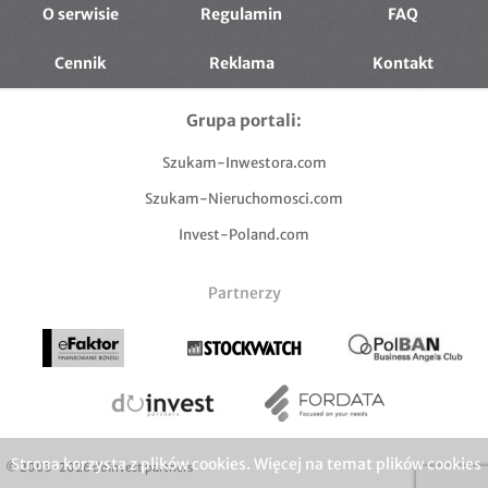
O serwisie
Regulamin
FAQ
Cennik
Reklama
Kontakt
Grupa portali:
Szukam-Inwestora.com
Szukam-Nieruchomosci.com
Invest-Poland.com
Partnerzy
Strona korzysta z plików cookies. Więcej na temat plików cookies
© 2003-2026 doinvest partners