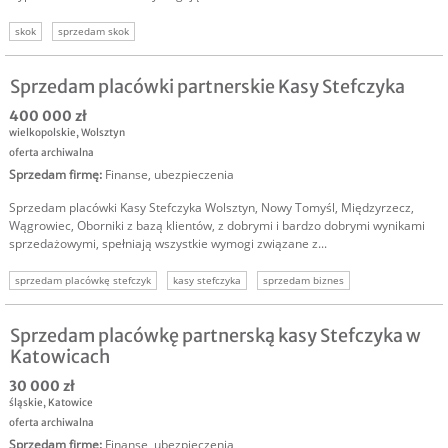
skok
sprzedam skok
Sprzedam placówki partnerskie Kasy Stefczyka
400 000 zł
wielkopolskie
,
Wolsztyn
oferta archiwalna
Sprzedam firmę
:
Finanse, ubezpieczenia
Sprzedam placówki Kasy Stefczyka Wolsztyn, Nowy Tomyśl, Międzyrzecz,
Wągrowiec, Oborniki z bazą klientów, z dobrymi i bardzo dobrymi wynikami
sprzedażowymi, spełniają wszystkie wymogi związane z...
sprzedam placówkę stefczyk
kasy stefczyka
sprzedam biznes
sprzedam firmę
Sprzedam placówkę partnerską kasy Stefczyka w
Katowicach
30 000 zł
śląskie
,
Katowice
oferta archiwalna
Sprzedam firmę
:
Finanse, ubezpieczenia