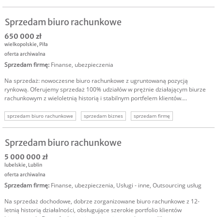
Sprzedam biuro rachunkowe
650 000 zł
wielkopolskie
,
Piła
oferta archiwalna
Sprzedam firmę
:
Finanse, ubezpieczenia
Na sprzedaż: nowoczesne biuro rachunkowe z ugruntowaną pozycją
rynkową. Oferujemy sprzedaż 100% udziałów w prężnie działającym biurze
rachunkowym z wieloletnią historią i stabilnym portfelem klientów....
sprzedam biuro rachunkowe
sprzedam biznes
sprzedam firmę
sprzedam spółkę
oferta sprzedaży biznesu
oferta sprzedaży firmy
Sprzedam biuro rachunkowe
5 000 000 zł
lubelskie
,
Lublin
oferta archiwalna
Sprzedam firmę
:
Finanse, ubezpieczenia
,
Usługi - inne
,
Outsourcing usług
Na sprzedaż dochodowe, dobrze zorganizowane biuro rachunkowe z 12-
letnią historią działalności, obsługujące szerokie portfolio klientów