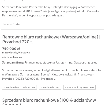
Sprzedam Placówkę Partnerską Kasy Stefczyka działającą w Katowicach
nieprzerwanie od 2011 roku (2 lata jako Agencja, później już jako Placówka
Partnerska), w pełni wyposażona, posiadająca...
kasa stefczyka
Rentowne biuro rachunkowe (Warszawa/online) |
Przychód 720 t...
750 000 zł
mazowieckie
,
Warszawa
oferta archiwalna
Sprzedam firmę
:
Finanse, ubezpieczenia
,
Usługi - inne
,
Outsourcing usług
Sprzedam nowoczesne, w pełni zdigitalizowane biuro rachunkowe z siedzibą
w Warszawie (forma prawna: Spółka). Kluczowe wskaźniki finansowe: -
Przychód (2025): 720 000 zł. - Prognoza...
sprzedam biuro rachunkowe
sprzedam biznes
sprzedam firmę warszawa
sprzedaż firmy warszawa
firma na sprzedaż
Sprzedam biuro rachunkowe (100% udziałów w