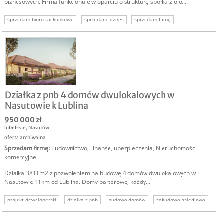
biznesowych. Firma funkcjonuje w oparciu o strukturę spółka z o.o....
sprzedam biuro rachunkowe
sprzedam biznes
sprzedam firmę
sprzedam udziały biznes
Działka z pnb 4 domów dwulokalowych w
Nasutowie k Lublina
950 000 zł
lubelskie
,
Nasutów
oferta archiwalna
Sprzedam firmę
:
Budownictwo
,
Finanse, ubezpieczenia
,
Nieruchomości
komercyjne
Działka 3811m2 z pozwoleniem na budowę 4 domów dwulokalowych w
Nasutowie 11km od Lublina. Domy parterowe, każdy...
projekt deweloperski
działka z pnb
budowa domów
zabudowa osiedlowa
nieruchomości
sprzedaż
inwestycja deweloperska