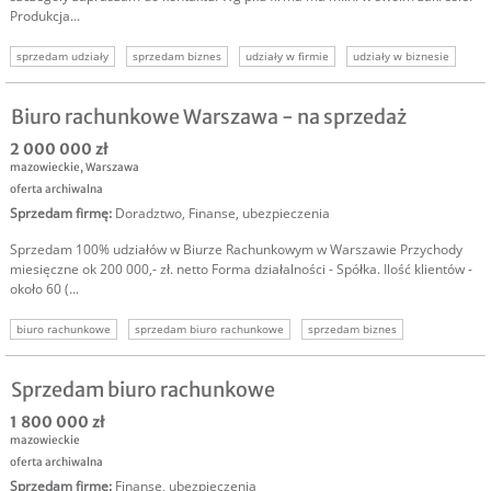
Produkcja...
sprzedam udziały
sprzedam biznes
udziały w firmie
udziały w biznesie
udziały na sprzedaż
oferta sprzedaży udziałów
Biuro rachunkowe Warszawa - na sprzedaż
2 000 000 zł
mazowieckie
,
Warszawa
oferta archiwalna
Sprzedam firmę
:
Doradztwo
,
Finanse, ubezpieczenia
Sprzedam 100% udziałów w Biurze Rachunkowym w Warszawie Przychody
miesięczne ok 200 000,- zł. netto Forma działalności - Spółka. Ilość klientów -
około 60 (...
biuro rachunkowe
sprzedam biuro rachunkowe
sprzedam biznes
sprzedam biuro księgowe
sprzedam firmę finansową
usługi księgowe
usługi finansowe
Sprzedam biuro rachunkowe
1 800 000 zł
mazowieckie
oferta archiwalna
Sprzedam firmę
:
Finanse, ubezpieczenia