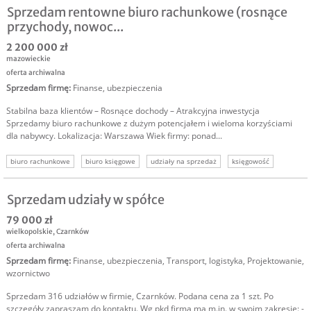
Sprzedam rentowne biuro rachunkowe (rosnące
przychody, nowoc...
2 200 000 zł
mazowieckie
oferta archiwalna
Sprzedam firmę
:
Finanse, ubezpieczenia
Stabilna baza klientów – Rosnące dochody – Atrakcyjna inwestycja
Sprzedamy biuro rachunkowe z dużym potencjałem i wieloma korzyściami
dla nabywcy. Lokalizacja: Warszawa Wiek firmy: ponad...
biuro rachunkowe
biuro księgowe
udziały na sprzedaż
księgowość
podatki
rachunkowość
inwestycja w biznes
Sprzedam udziały w spółce
79 000 zł
wielkopolskie
,
Czarnków
oferta archiwalna
Sprzedam firmę
:
Finanse, ubezpieczenia
,
Transport, logistyka
,
Projektowanie,
wzornictwo
Sprzedam 316 udziałów w firmie, Czarnków. Podana cena za 1 szt. Po
szczegóły zapraszam do kontaktu. Wg pkd firma ma m.in. w swoim zakresie: -