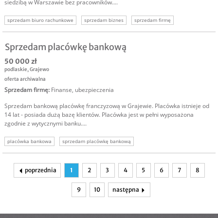
siedzibą w Warszawie bez pracowników....
sprzedam biuro rachunkowe
sprzedam biznes
sprzedam firmę
Sprzedam placówkę bankową
50 000 zł
podlaskie
,
Grajewo
oferta archiwalna
Sprzedam firmę
:
Finanse, ubezpieczenia
Sprzedam bankową placówkę franczyzową w Grajewie. Placówka istnieje od
14 lat - posiada dużą bazę klientów. Placówka jest w pełni wyposażona
zgodnie z wytycznymi banku....
placówka bankowa
sprzedam placówkę bankową
poprzednia
1
2
3
4
5
6
7
8
9
10
następna