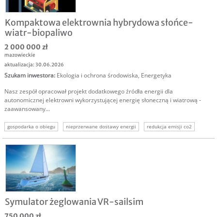
Kompaktowa elektrownia hybrydowa słońce-
wiatr-biopaliwo
2 000 000 zł
mazowieckie
aktualizacja: 30.06.2026
Szukam inwestora
:
Ekologia i ochrona środowiska
,
Energetyka
Nasz zespół opracował projekt dodatkowego źródła energii dla
autonomicznej elektrowni wykorzystującej energię słoneczną i wiatrową -
zaawansowany...
gospodarka o obiegu
nieprzerwane dostawy energii
redukcja emisji co2
oszczędność biopaliwa
Symulator żeglowania VR-sailsim
750 000 zł