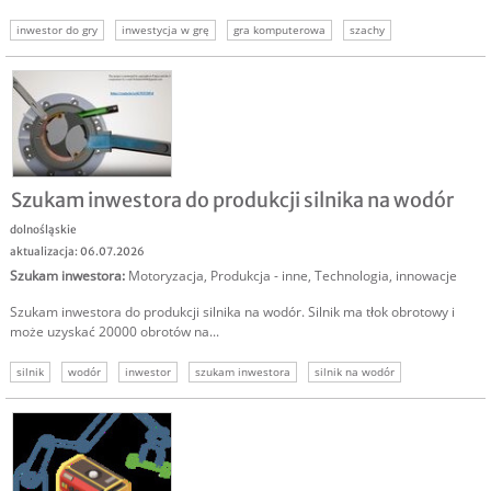
inwestor do gry
inwestycja w grę
gra komputerowa
szachy
gra w szachy
Szukam inwestora do produkcji silnika na wodór
dolnośląskie
aktualizacja: 06.07.2026
Szukam inwestora
:
Motoryzacja
,
Produkcja - inne
,
Technologia, innowacje
Szukam inwestora do produkcji silnika na wodór. Silnik ma tłok obrotowy i
może uzyskać 20000 obrotów na...
silnik
wodór
inwestor
szukam inwestora
silnik na wodór
inwestorzy