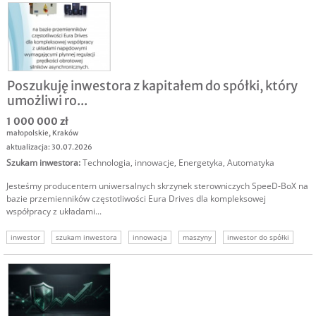
Poszukuję inwestora z kapitałem do spółki, który
umożliwi ro...
1 000 000 zł
małopolskie
,
Kraków
aktualizacja: 30.07.2026
Szukam inwestora
:
Technologia, innowacje
,
Energetyka
,
Automatyka
Jesteśmy producentem uniwersalnych skrzynek sterowniczych SpeeD-BoX na
bazie przemienników częstotliwości Eura Drives dla kompleksowej
współpracy z układami...
inwestor
szukam inwestora
innowacja
maszyny
inwestor do spółki