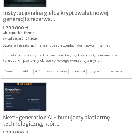
Instytucjonalna giełda kryptowalut nowej
generacji z rezerwa...
1 200 000 zł
wielkopolskie
,
Poznań
aktualizacja: 21.07.2026
Szukam inwestora
:
Finanse, ubezpieczenia
,
Informatyka
,
Internet
Opis oferty Szukamy partnerów inwestycyjnych do rundy pre-seed dla
Fortress-X – platformy obrotu cyfrowego tworzonej z myślą...
fintech
web3
defi
cyber security
preseed
regtech
exchange
Next-generation AI - budujemy platformę
technologiczną, któr...
1 200 000 zł