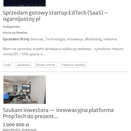
Sprzedam gotowy startup EdTech (SaaS) –
ogarnijustny pl
małopolskie
oferta archiwalna
Sprzedam firmę
:
Internet
,
Technologia, innowacje
,
Marketing, reklama
Mam na sprzedaż w pełni działającą aplikację webową – symulator matury
ustnej (PL + EN) oparty o...
saas
edukacja
biznes online
inwestor startup
Szukam inwestora — innowacyjna platforma
PropTech do prezent...
2 000 000 zł
dolnośląskie
,
Bogatynia