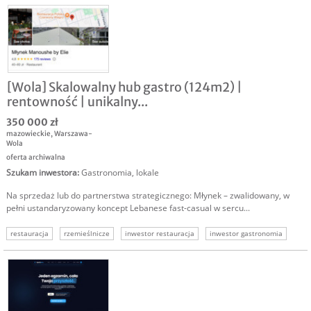
[Wola] Skalowalny hub gastro (124m2) |
rentowność | unikalny...
350 000 zł
mazowieckie
,
Warszawa-
Wola
oferta archiwalna
Szukam inwestora
:
Gastronomia, lokale
Na sprzedaż lub do partnerstwa strategicznego: Młynek – zwalidowany, w
pełni ustandaryzowany koncept Lebanese fast-casual w sercu...
restauracja
rzemieślnicze
inwestor restauracja
inwestor gastronomia
szukam inwestora