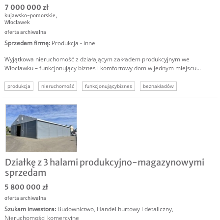
7 000 000 zł
kujawsko-pomorskie
,
Włocławek
oferta archiwalna
Sprzedam firmę
:
Produkcja - inne
Wyjątkowa nieruchomość z działającym zakładem produkcyjnym we
Włocławku – funkcjonujący biznes i komfortowy dom w jednym miejscu...
produkcja
nieruchomość
funkcjonującybiznes
beznakładów
Działkę z 3 halami produkcyjno-magazynowymi
sprzedam
5 800 000 zł
oferta archiwalna
Szukam inwestora
:
Budownictwo
,
Handel hurtowy i detaliczny
,
Nieruchomości komercyjne