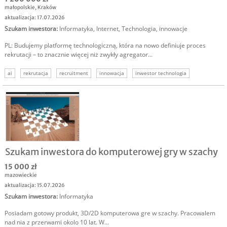
małopolskie
,
Kraków
aktualizacja: 17.07.2026
Szukam inwestora
:
Informatyka
,
Internet
,
Technologia, innowacje
PL: Budujemy platformę technologiczną, która na nowo definiuje proces
rekrutacji – to znacznie więcej niż zwykły agregator...
ai
rekrutacja
recruitment
innowacja
inwestor technologia
szukamy kapitału
szukam inwestora
Szukam inwestora do komputerowej gry w szachy
15 000 zł
mazowieckie
aktualizacja: 15.07.2026
Szukam inwestora
:
Informatyka
Posiadam gotowy produkt, 3D/2D komputerowa gre w szachy. Pracowalem
nad nia z przerwami okolo 10 lat. W...