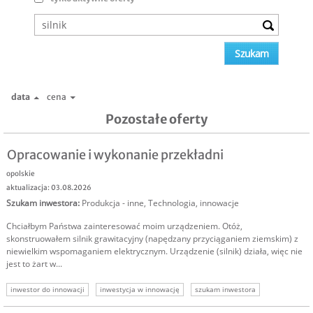
data
cena
Pozostałe oferty
Opracowanie i wykonanie przekładni
opolskie
aktualizacja: 03.08.2026
Szukam inwestora
:
Produkcja - inne
,
Technologia, innowacje
Chciałbym Państwa zainteresować moim urządzeniem. Otóż,
skonstruowałem silnik grawitacyjny (napędzany przyciąganiem ziemskim) z
niewielkim wspomaganiem elektrycznym. Urządzenie (silnik) działa, więc nie
jest to żart w...
inwestor do innowacji
inwestycja w innowację
szukam inwestora