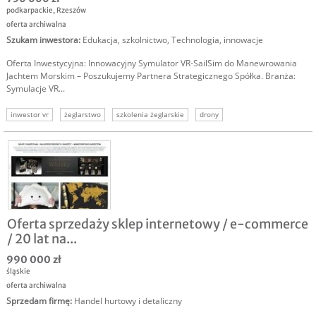
podkarpackie
,
Rzeszów
oferta archiwalna
Szukam inwestora
:
Edukacja, szkolnictwo
,
Technologia, innowacje
Oferta Inwestycyjna: Innowacyjny Symulator VR-SailSim do Manewrowania
Jachtem Morskim – Poszukujemy Partnera Strategicznego Spółka. Branża:
Symulacje VR...
inwestor vr
żeglarstwo
szkolenia żeglarskie
drony
symulator żeglarski
szukam kapitału
szukam inwestora innowacja
Oferta sprzedaży sklep internetowy / e-commerce
/ 20 lat na...
990 000 zł
śląskie
oferta archiwalna
Sprzedam firmę
:
Handel hurtowy i detaliczny