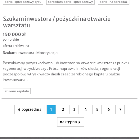
portal sprzedażowy typu
sprzedam portal sprzedażowy
portal na sprzedaż
oferta sprzedaży portalu
sprzedam portal ogłoszeniowy
Szukam inwestora / pożyczki na otwarcie
warsztatu
150 000 zł
pomorskie
oferta archiwalna
Szukam inwestora
:
Motoryzacja
Poszukiwany pożyczkodawca lub inwestor na otwarcie warsztatu / punktu
regeneracji wtryskiwaczy . Prócz napraw silników diesla, regeneracji
podzespołów, wtryskiwaczy diesli część zarobionego kapitału będzie
inwestowana...
szukam kapitału
poprzednia
1
2
3
4
5
6
7
następna