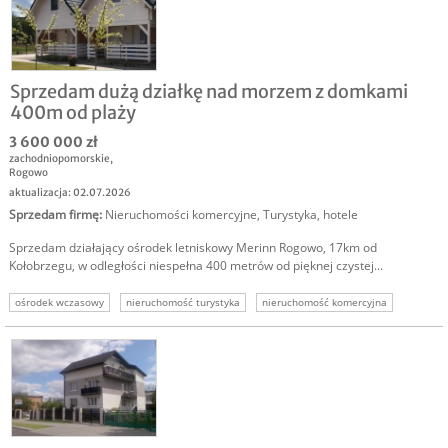
Sprzedam dużą działkę nad morzem z domkami
400m od plaży
3 600 000 zł
zachodniopomorskie
,
Rogowo
aktualizacja: 02.07.2026
Sprzedam firmę
:
Nieruchomości komercyjne
,
Turystyka, hotele
Sprzedam działający ośrodek letniskowy Merinn Rogowo, 17km od
Kołobrzegu, w odległości niespełna 400 metrów od pięknej czystej...
ośrodek wczasowy
nieruchomość turystyka
nieruchomość komercyjna
sprzedam ośrodek wczasowy