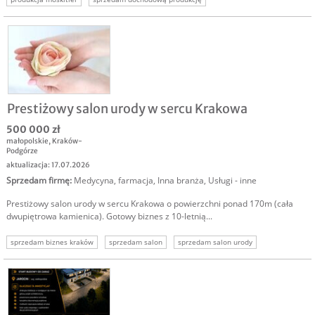
sprzedam dochodowy biznes
sprzedam dochodową firmę
Prestiżowy salon urody w sercu Krakowa
500 000 zł
małopolskie
,
Kraków-
Podgórze
aktualizacja: 17.07.2026
Sprzedam firmę
:
Medycyna, farmacja
,
Inna branża
,
Usługi - inne
Prestiżowy salon urody w sercu Krakowa o powierzchni ponad 170m (cała
dwupiętrowa kamienica). Gotowy biznes z 10-letnią...
sprzedam biznes kraków
sprzedam salon
sprzedam salon urody
sprzedam firmę kraków