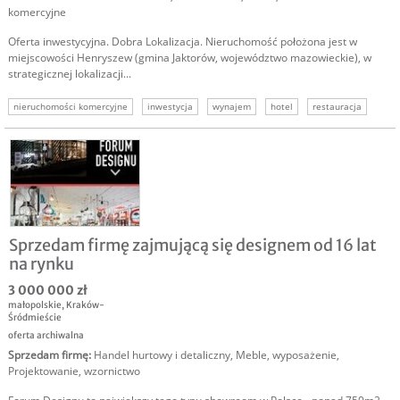
komercyjne
Oferta inwestycyjna. Dobra Lokalizacja. Nieruchomość położona jest w
miejscowości Henryszew (gmina Jaktorów, województwo mazowieckie), w
strategicznej lokalizacji...
nieruchomości komercyjne
inwestycja
wynajem
hotel
restauracja
magayzn
deweloper
Sprzedam firmę zajmującą się designem od 16 lat
na rynku
3 000 000 zł
małopolskie
,
Kraków-
Śródmieście
oferta archiwalna
Sprzedam firmę
:
Handel hurtowy i detaliczny
,
Meble, wyposażenie
,
Projektowanie, wzornictwo