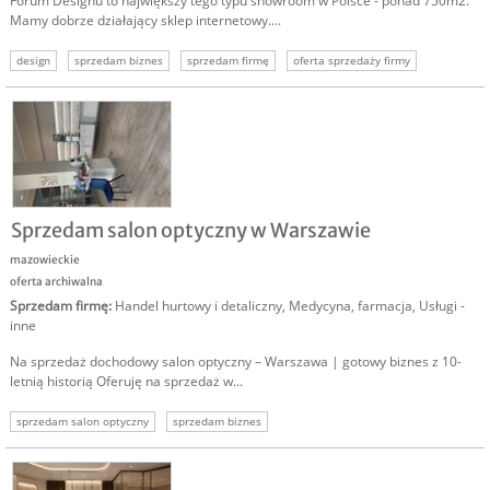
Forum Designu to największy tego typu showroom w Polsce - ponad 750m2.
Mamy dobrze działający sklep internetowy....
design
sprzedam biznes
sprzedam firmę
oferta sprzedaży firmy
oferta sprzdaży biznesu
sprzedam firmę design
Sprzedam salon optyczny w Warszawie
mazowieckie
oferta archiwalna
Sprzedam firmę
:
Handel hurtowy i detaliczny
,
Medycyna, farmacja
,
Usługi -
inne
Na sprzedaż dochodowy salon optyczny – Warszawa | gotowy biznes z 10-
letnią historią Oferuję na sprzedaż w...
sprzedam salon optyczny
sprzedam biznes