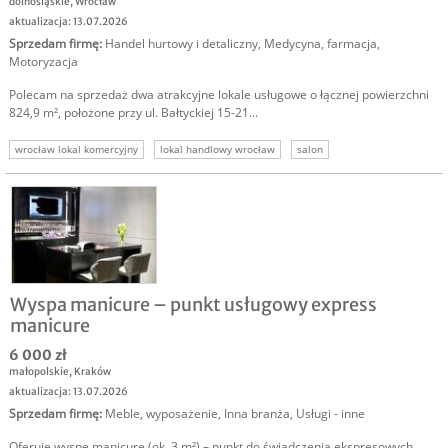
dolnośląskie
,
Wrocław
aktualizacja: 13.07.2026
Sprzedam firmę
:
Handel hurtowy i detaliczny
,
Medycyna, farmacja
,
Motoryzacja
Polecam na sprzedaż dwa atrakcyjne lokale usługowe o łącznej powierzchni
824,9 m², położone przy ul. Bałtyckiej 15-21...
wrocław lokal komercyjny
lokal handlowy wrocław
salon
salon samochodowy wrocław
fitness
siłownia
showroom
Wyspa manicure – punkt usługowy express
manicure
6 000 zł
małopolskie
,
Kraków
aktualizacja: 13.07.2026
Sprzedam firmę
:
Meble, wyposażenie
,
Inna branża
,
Usługi - inne
Oferuję wyspę manicure (ok. 3 m²) – punkt do świadczenia ekspresowych