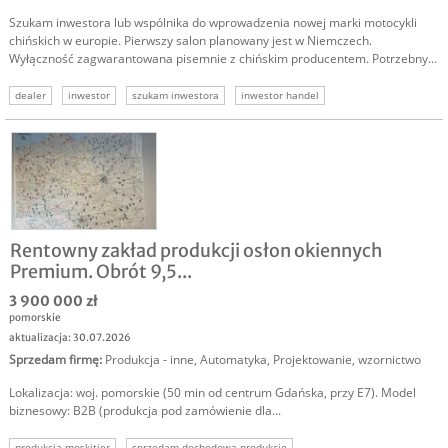
Szukam inwestora lub wspólnika do wprowadzenia nowej marki motocykli
chińskich w europie. Pierwszy salon planowany jest w Niemczech.
Wyłączność zagwarantowana pisemnie z chińskim producentem. Potrzebny...
dealer
inwestor
szukam inwestora
inwestor handel
inwestycja w handel
inwestor do handlu
Rentowny zakład produkcji osłon okiennych
Premium. Obrót 9,5...
3 900 000 zł
pomorskie
aktualizacja: 30.07.2026
Sprzedam firmę
:
Produkcja - inne
,
Automatyka
,
Projektowanie, wzornictwo
Lokalizacja: woj. pomorskie (50 min od centrum Gdańska, przy E7). Model
biznesowy: B2B (produkcja pod zamówienie dla...
produkcja moskitier
sprzedam dochodową produkcję