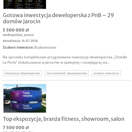
Gotowa inwestycja deweloperska z PnB – 29
domów Jarocin
5 500 000 zł
wielkopolskie
,
Jarocin
aktualizacja: 14.07.2026
Szukam inwestora
:
Budownictwo
Na sprzedaż kompleksowo przygotowana inwestycja deweloperska „Osiedle
La Perla” zlokalizowana w Jarocinie w spokojnej i rozwijającej się...
inwestycja deweleperska
nieruchomość deweloperska
szukam inwestora
szukam inwestora deweloperka
szukam inwestora budownictwo
Top ekspozycja, branża fitness, showroom, salon
7 500 000 zł