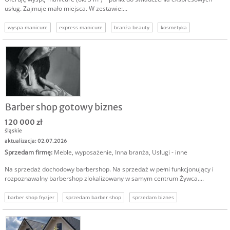
usług. Zajmuje mało miejsca. W zestawie:...
wyspa manicure
express manicure
branża beauty
kosmetyka
usługi kosmetyczne
manicure
Barber shop gotowy biznes
120 000 zł
śląskie
aktualizacja: 02.07.2026
Sprzedam firmę
:
Meble, wyposażenie
,
Inna branża
,
Usługi - inne
Na sprzedaż dochodowy barbershop. Na sprzedaż w pełni funkcjonujący i
rozpoznawalny barbershop zlokalizowany w samym centrum Żywca....
barber shop fryzjer
sprzedam barber shop
sprzedam biznes
sprzedam firmę