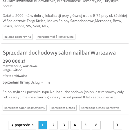
Szukam inwestora
:
Budownictwo
,
Nieruchomości komercyjne
,
Turystyka,
hotele
Działka 2006 m2 w dobrej lokalizacji przy głównej trasie E-74 przy ul. Łódzkiej
W Sąsiedztwie Targi Kielce, Makro,Salony Samochodowe,Mercedes, Bmw,
Lexus, Honda, VW, Seat, MG,...
działka komercyjna
nieruchomość komercyjna
sprzedam działkę inwestycyjną
nieruchomość inwestycyjna
Sprzedam dochodowy salon nailbar Warszawa
290 000 zł
mazowieckie
,
Warszawa-
Praga-Północ
oferta archiwalna
Sprzedam firmę
:
Usługi - inne
Salon stylizacji paznokci typu Nailbar - dochodowy (salon jest rentowny cały
rok - szczyt: maj-październik) - na rynku od ponad 8 lat - zatrudnienie :...
sprzedam salon kosmetyczny
sprzedam biznes
sprzedam biznes warszawa
sprzedam firmę warszawa
poprzednia
1
2
3
4
5
6
…
31