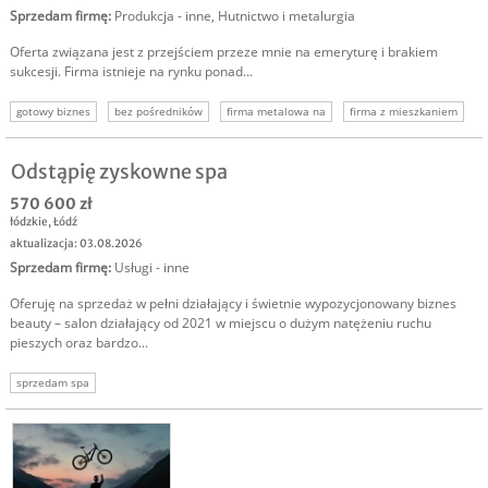
Sprzedam firmę
:
Produkcja - inne
,
Hutnictwo i metalurgia
Oferta związana jest z przejściem przeze mnie na emeryturę i brakiem
sukcesji. Firma istnieje na rynku ponad...
gotowy biznes
bez pośredników
firma metalowa na
firma z mieszkaniem
firma obróbki metali
dochodowy biznes
firma z tradycją
Odstąpię zyskowne spa
570 600 zł
łódzkie
,
Łódź
aktualizacja: 03.08.2026
Sprzedam firmę
:
Usługi - inne
Oferuję na sprzedaż w pełni działający i świetnie wypozycjonowany biznes
beauty – salon działający od 2021 w miejscu o dużym natężeniu ruchu
pieszych oraz bardzo...
sprzedam spa