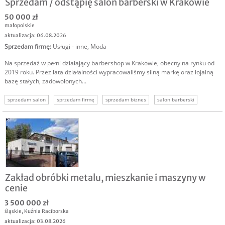
Sprzedam / odstąpię salon barberski w Krakowie
50 000 zł
małopolskie
aktualizacja: 06.08.2026
Sprzedam firmę
:
Usługi - inne
,
Moda
Na sprzedaż w pełni działający barbershop w Krakowie, obecny na rynku od
2019 roku. Przez lata działalności wypracowaliśmy silną markę oraz lojalną
bazę stałych, zadowolonych...
sprzedam salon
sprzedam firmę
sprzedam biznes
salon barberski
sprzedam biznes kraków
Zakład obróbki metalu, mieszkanie i maszyny w
cenie
3 500 000 zł
śląskie
,
Kuźnia Raciborska
aktualizacja: 03.08.2026