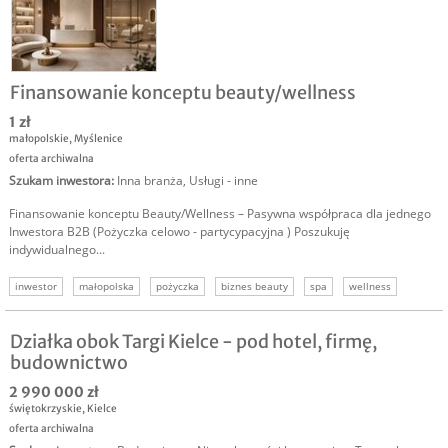
Finansowanie konceptu beauty/wellness
1 zł
małopolskie
,
Myślenice
oferta archiwalna
Szukam inwestora
:
Inna branża
,
Usługi - inne
Finansowanie konceptu Beauty/Wellness – Pasywna współpraca dla jednego
Inwestora B2B (Pożyczka celowo - partycypacyjna ) Poszukuję
indywidualnego...
inwestor
małopolska
pożyczka
biznes beauty
spa
wellness
fitness
Działka obok Targi Kielce - pod hotel, firmę,
budownictwo
2 990 000 zł
świętokrzyskie
,
Kielce
oferta archiwalna