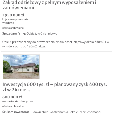
Zakład odzieżowy z pełnym wyposażeniem i
zamówieniami
1 950 000 zł
kujawsko-pomorskie
,
Włocławek
oferta archiwalna
Sprzedam firmę
:
Odzież, włókiennictwo
Obiekt przeznaczony do prowadzenia działalności, piętrowy około 650m2 ( w
tym dwa pom. po 120m2 i dwa...
Inwestycja 600 tys. zł – planowany zysk 400 tys.
zł w 24 mie...
600 000 zł
mazowieckie
,
Henryszew
oferta archiwalna
Szukam inwestora
:
Budownictwo
,
Gastronomia, lokale
,
Nieruchomości