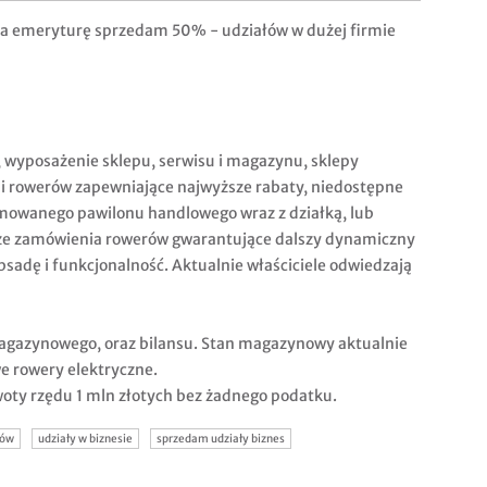
na emeryturę sprzedam 50% - udziałów w dużej firmie
wyposażenie sklepu, serwisu i magazynu, sklepy
i rowerów zapewniające najwyższe rabaty, niedostępne
mowanego pawilonu handlowego wraz z działką, lub
że zamówienia rowerów gwarantujące dalszy dynamiczny
bsadę i funkcjonalność. Aktualnie właściciele odwiedzają
magazynowego, oraz bilansu. Stan magazynowy aktualnie
we rowery elektryczne.
woty rzędu 1 mln złotych bez żadnego podatku.
łów
udziały w biznesie
sprzedam udziały biznes