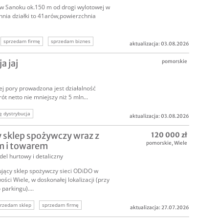
 w Sanoku ok.150 m od drogi wylotowej w
hnia działki to 41arów,powierzchnia
sprzedam firmę
sprzedam biznes
aktualizacja: 03.08.2026
oferta sprzedaży firmy
a jaj
pomorskie
j pory prowadzona jest działalność
 netto nie mniejszy niż 5 mln...
ę dystrybucja
aktualizacja: 03.08.2026
 sklep spożywczy wraz z
120 000 zł
pomorskie
,
Wiele
 i towarem
el hurtowy i detaliczny
jący sklep spożywczy sieci ODiDO w
ości Wiele, w doskonałej lokalizacji (przy
parkingu)....
rzedam sklep
sprzedam firmę
aktualizacja: 27.07.2026