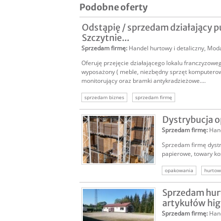
Podobne oferty
Odstąpię / sprzedam działający 
Szczytnie...
Sprzedam firmę
:
Handel hurtowy i detaliczny
,
Mod
Oferuję przejęcie działającego lokalu franczyzowego
wyposażony ( meble, niezbędny sprzęt komputerowy
monitorujący oraz bramki antykradzieżowe....
sprzedam biznes
sprzedam firmę
Dystrybucja 
Sprzedam firmę
:
Hand
Sprzedam firmę dystr
papierowe, towary kos
opakowania
hurtow
sprzedam hurtownię
Sprzedam hur
artykułów higi
Sprzedam firmę
:
Hand