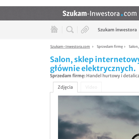
Szukam inwestora
Szukam-Inwestora.com
Sprzedam firmę
Salon
Salon, sklep interneto
głównie elektrycznych.
Sprzedam firmę
:
Handel hurtowy i detalic
Zdjęcia
Video