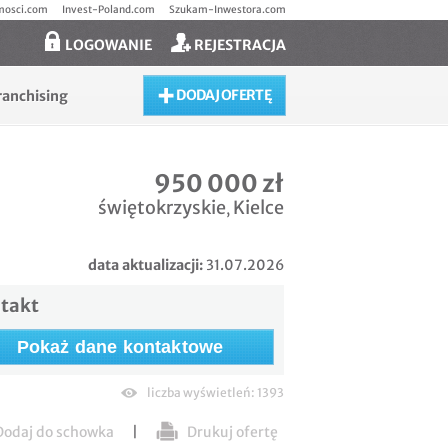
mosci.com
Invest-Poland.com
Szukam-Inwestora.com
LOGOWANIE
REJESTRACJA
DODAJ OFERTĘ
ranchising
950 000 zł
świętokrzyskie
Kielce
,
data aktualizacji:
31.07.2026
takt
Pokaż dane kontaktowe
liczba wyświetleń: 1393
odaj do schowka
|
Drukuj ofertę