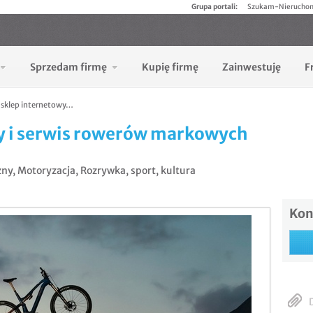
Grupa portali:
Szukam-Nierucho
Sprzedam firmę
Kupię firmę
Zainwestuję
F
, sklep internetowy…
wy i serwis rowerów markowych
zny
,
Motoryzacja
,
Rozrywka, sport, kultura
Kon
D