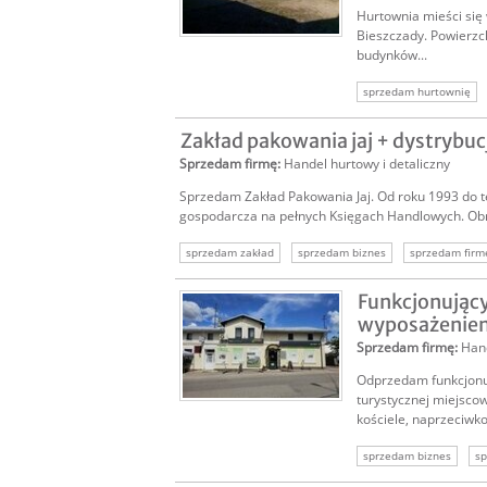
Hurtownia mieści się
Bieszczady. Powierzc
budynków...
sprzedam hurtownię
hurtownia opakowań
Zakład pakowania jaj + dystrybucj
oferta przejęcia firmy
Sprzedam firmę
:
Handel hurtowy i detaliczny
Sprzedam Zakład Pakowania Jaj. Od roku 1993 do te
gospodarcza na pełnych Księgach Handlowych. Obrót
sprzedam zakład
sprzedam biznes
sprzedam firm
Funkcjonujący
wyposażeniem
Sprzedam firmę
:
Hand
Odprzedam funkcjonu
turystycznej miejscow
kościele, naprzeciwko 
sprzedam biznes
sp