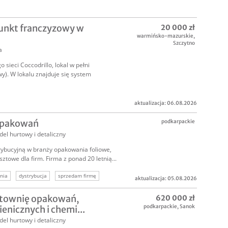
punkt franczyzowy w
20 000 zł
warmińsko-mazurskie
,
Szczytno
a
 sieci Coccodrillo, lokal w pełni
). W lokalu znajduje się system
aktualizacja: 06.08.2026
opakowań
podkarpackie
el hurtowy i detaliczny
ybucyjną w branży opakowania foliowe,
ztowe dla firm. Firma z ponad 20 letnią...
nia
dystrybucja
sprzedam firmę
aktualizacja: 05.08.2026
firma z tradycją
zyskowna firma
townię opakowań,
620 000 zł
podkarpackie
,
Sanok
enicznych i chemi...
el hurtowy i detaliczny