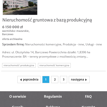
Nieruchomość gruntowa z bazą produkcyjną
6 150 000 zł
warmińsko-mazurskie
,
Barczewo
oferta archiwalna
Sprzedam firmę
:
Nieruchomości komercyjne
,
Produkcja - inne
,
Usługi - inne
Adres: ul. Olsztyńska 14, Barczewo Powierzchnia działki: 1,8396 ha
Przeznaczenie: BA – tereny przemysłowe z możliwością zmiany...
nieruchomość produkcyjna
nieruchomość komercyjna
nieruchomość gruntowa
grunt komercyjny
sprzedam grunt komercyjny
teren komercyjny
terem produkcyjny
poprzednia
1
2
3
następna
O serwisie
Regulamin
FAQ