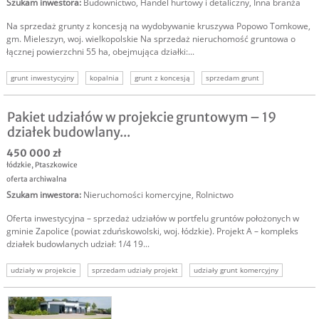
Szukam inwestora
:
Budownictwo
,
Handel hurtowy i detaliczny
,
Inna branża
Na sprzedaż grunty z koncesją na wydobywanie kruszywa Popowo Tomkowe,
gm. Mieleszyn, woj. wielkopolskie Na sprzedaż nieruchomość gruntowa o
łącznej powierzchni 55 ha, obejmująca działki:...
grunt inwestycyjny
kopalnia
grunt z koncesją
sprzedam grunt
Pakiet udziałów w projekcie gruntowym – 19
działek budowlany...
450 000 zł
łódzkie
,
Ptaszkowice
oferta archiwalna
Szukam inwestora
:
Nieruchomości komercyjne
,
Rolnictwo
Oferta inwestycyjna – sprzedaż udziałów w portfelu gruntów położonych w
gminie Zapolice (powiat zduńskowolski, woj. łódzkie). Projekt A – kompleks
działek budowlanych udział: 1/4 19...
udziały w projekcie
sprzedam udziały projekt
udziały grunt komercyjny
nieruchomość gruntowa
nieruchomość komercyjna