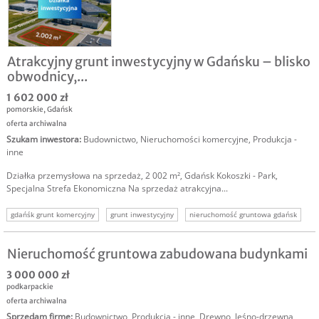
Atrakcyjny grunt inwestycyjny w Gdańsku – blisko
obwodnicy,...
1 602 000 zł
pomorskie
,
Gdańsk
oferta archiwalna
Szukam inwestora
:
Budownictwo
,
Nieruchomości komercyjne
,
Produkcja -
inne
Działka przemysłowa na sprzedaż, 2 002 m², Gdańsk Kokoszki - Park,
Specjalna Strefa Ekonomiczna Na sprzedaż atrakcyjna...
gdańśk grunt komercyjny
grunt inwestycyjny
nieruchomość gruntowa gdańsk
nieruchomości komercyjne
trójmiasto grunt komercyjny
działka inwestycyjna gdańsk
Nieruchomość gruntowa zabudowana budynkami
3 000 000 zł
podkarpackie
oferta archiwalna
Sprzedam firmę
:
Budownictwo
,
Produkcja - inne
,
Drewno, leśno-drzewna