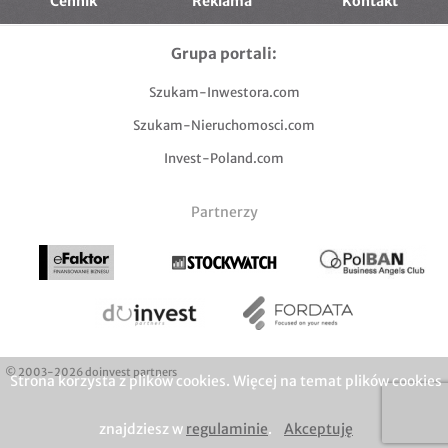
Cennik
Reklama
Kontakt
Grupa portali:
Szukam-Inwestora.com
Szukam-Nieruchomosci.com
Invest-Poland.com
Partnerzy
© 2003-2026 doinvest partners
Strona korzysta z plików cookies. Więcej na temat plików cookies
znajdziesz w
regulaminie
.
Akceptuję