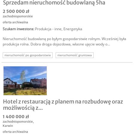
Sprzedam nieruchomość budowlaną 5ha
2 500 000 zł
zachodniopomorskie
oferta archiwalna
Szukam inwestora
:
Produkcja - inne
,
Energetyka
Nieruchomość budowlaną po byłym gospodarstwie rolnym. Wcześniej była
produkcja rolna. Dobra droga dojazdowa, wlasne ujęcie wody o...
nieruchomość po gospodarstwie
nieruchomość gruntowa
nieruchomość komercyjna
grunt rolny
nieruchomość rolna
Hotel z restauracją z planem na rozbudowę oraz
możliwością z...
1 400 000 zł
zachodniopomorskie
,
Karwin
oferta archiwalna