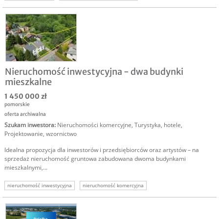
sprzedam działkę usługową
nieruchomość komercyjna
nieruchomość gruntowa
Nieruchomość inwestycyjna - dwa budynki
mieszkalne
1 450 000 zł
pomorskie
oferta archiwalna
Szukam inwestora
:
Nieruchomości komercyjne
,
Turystyka, hotele
,
Projektowanie, wzornictwo
Idealna propozycja dla inwestorów i przedsiębiorców oraz artystów – na
sprzedaż nieruchomość gruntowa zabudowana dwoma budynkami
mieszkalnymi,...
nieruchomość inwestycyjna
nieruchomość komercyjna
nieruchomości inwestycyjne