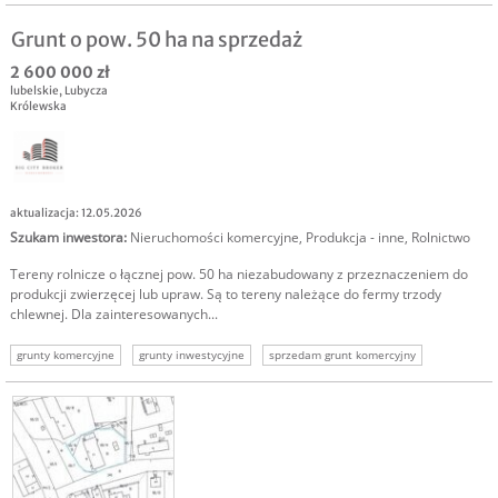
nieruchomość komercyjna
działka komercyjna
sprzedam działkę komercyjną
Grunt o pow. 50 ha na sprzedaż
2 600 000 zł
lubelskie
,
Lubycza
Królewska
aktualizacja: 12.05.2026
Szukam inwestora
:
Nieruchomości komercyjne
,
Produkcja - inne
,
Rolnictwo
Tereny rolnicze o łącznej pow. 50 ha niezabudowany z przeznaczeniem do
produkcji zwierzęcej lub upraw. Są to tereny należące do fermy trzody
chlewnej. Dla zainteresowanych...
grunty komercyjne
grunty inwestycyjne
sprzedam grunt komercyjny
nieruchomość komercyjna
nieruchomość gruntowa
sprzedam nieruchomość grunt
sprzedam grunt inwestycyjny