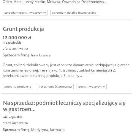
Orlen, Hotel, Leroy Merlin, Mrówka. Obwodnica Dzierżoniowa....
sprzedam grunt inwestycyjny
sprzedam działkę inwestycyjną
nieruchomość gruntowa
nieruchomości komercyjne
nieruchomości inwestycyjne
Grunt produkcja
12 000 000 zł
mazowieckie
oferta archiwalna
Sprzedam firmę
:
Inna branża
Grunt, zakład, zlokalizowany jest w bardzo dynamicznie rozbijającej się części
Konstancina Jeziornej. Teren jako: 1. istniejący zakład kamieniarski 2.
przebranżowienie na inną produkcję 3. idealny...
grunt na produkcję
nieruchomość gruntowa
grunt inwestycyjny
grunt komercyjny
nieruchomość komercyjna
nieruchomość inwestycyjna
Na sprzedaż: podmiot leczniczy specjalizujący się
w gastroen...
wielkopolskie
oferta archiwalna
Sprzedam firmę
:
Medycyna, farmacja