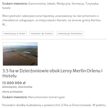
Szukam inwestora
:
Gastronomia, lokale
,
Medycyna, farmacja
,
Turystyka,
hotele
Wierzytelność zabezpieczona hipoteką ustanowioną na nieruchomości o
charakterze usługowym, w miejscowości Karwin, na terenie gminy Karlino.
W...
inwestycja w hotel
inwestor do hotelu
inwestycja hotelowa
3.5 ha w Dzierżoniowie obok Leroy Merlin Orlenu i
Hotelu
15 000 000 zł
dolnośląskie
,
Dzierżoniów
oferta archiwalna
Szukam inwestora
:
Nieruchomości komercyjne
Posiadam działkę budowlaną o powierzchni 3.5ha w Dzierżoniowie. W pobliżu