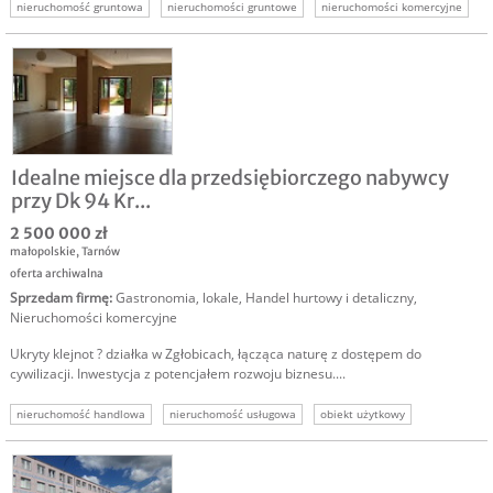
nieruchomość gruntowa
nieruchomości gruntowe
nieruchomości komercyjne
Idealne miejsce dla przedsiębiorczego nabywcy
przy Dk 94 Kr...
2 500 000 zł
małopolskie
,
Tarnów
oferta archiwalna
Sprzedam firmę
:
Gastronomia, lokale
,
Handel hurtowy i detaliczny
,
Nieruchomości komercyjne
Ukryty klejnot ? działka w Zgłobicach, łącząca naturę z dostępem do
cywilizacji. Inwestycja z potencjałem rozwoju biznesu....
nieruchomość handlowa
nieruchomość usługowa
obiekt użytkowy
obiekt gastronomiczny
lokal gastronomiczny
nieruchomość komercyjna
sprzedam nieruchomość