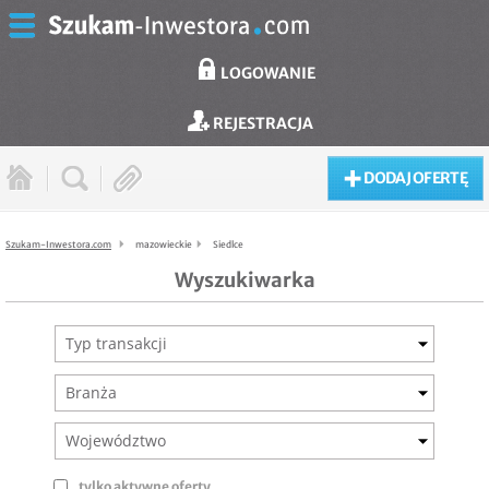
LOGOWANIE
REJESTRACJA
DODAJ OFERTĘ
Szukam-Inwestora.com
mazowieckie
Siedlce
Wyszukiwarka
Typ transakcji
Branża
Województwo
tylko aktywne oferty