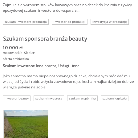
Zajmuję sie wyrobem stolików kawowyvh oraz np desek do krojrnia z żywicy
epoxydowej szukam inwestora do wsparcia...
szukam inwestora produkcja
inwestor do produkcji
inwestycja w produkcję
Szukam sponsora branża beauty
10 000 zł
mazowieckie
,
Siedlce
oferta archiwalna
Szukam inwestora
:
Inna branża
,
Usługi - inne
Jako samotna mama niepełnosprawnego dziecka, chciałabym móc dać mu
więcej od życia i robić w życiu zawodowo to,co kocham najbardziej,bo dobrze
wiem,że jedynie na sobie...
inwestor beauty
szukam inwestora
szukam wspólnika
szukam kapitału