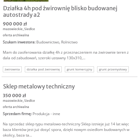
Działka 4h pod żwirownię blisko budowanej
autostrady a2
900 000 zł
mazowieckie
,
Siedlce
oferta archiwalna
Szukam inwestora
:
Budownictwo
,
Rolnictwo
Mam do zaoferowania działkę 4h z przeznaczeniem na żwirownie teren z
dala od zabudowań, szeroki ustawny 130x310,...
żwirownia
działka pod żwirownię
grunt komercyjny
grunt przemysłowy
działka przemysłowa
Sklep metalowy techniczny
350 000 zł
mazowieckie
,
Siedlce
oferta archiwalna
Sprzedam firmę
:
Produkcja - inne
Na sprzedaż sklep typu metalowo-techniczny Sklep istnieje już 14 lat więc
baza klientów jest już dosyć spora, dzięki nowym osiedlom budowanych w
okolicy, baza ta...