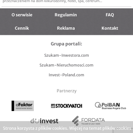
przeznaczeniem na dom kilkurodzinny, hotel, spa, centrum...
O serwisie
Regulamin
FAQ
Cennik
Reklama
Kontakt
Grupa portali:
Szukam-Inwestora.com
Szukam-Nieruchomosci.com
Invest-Poland.com
Partnerzy
Strona korzysta z plików cookies. Więcej na temat plików cookies