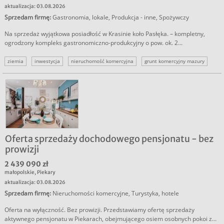
aktualizacja: 03.08.2026
Sprzedam firmę
:
Gastronomia, lokale
,
Produkcja - inne
,
Spożywczy
Na sprzedaż wyjątkowa posiadłość w Krasinie koło Pasłęka. – kompletny,
ogrodzony kompleks gastronomiczno-produkcyjny o pow. ok. 2...
ziemia
inwestycja
nieruchomość komercyjna
grunt komercyjny mazury
grunt produkcja
nieruchomość gastronomia
turystyka
Oferta sprzedaży dochodowego pensjonatu - bez
prowizji
2 439 090 zł
małopolskie
,
Piekary
aktualizacja: 03.08.2026
Sprzedam firmę
:
Nieruchomości komercyjne
,
Turystyka, hotele
Oferta na wyłączność. Bez prowizji. Przedstawiamy ofertę sprzedaży
aktywnego pensjonatu w Piekarach, obejmującego osiem osobnych pokoi z...