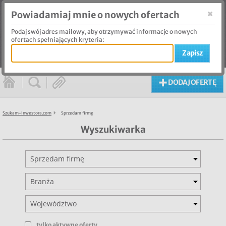
Powiadamiaj mnie o nowych ofertach
Podaj swój adres mailowy, aby otrzymywać informacje o nowych
LOGOWANIE
ofertach spełniających kryteria:
REJESTRACJA
DODAJ OFERTĘ
Szukam-Inwestora.com
Sprzedam firmę
Wyszukiwarka
Sprzedam firmę
Branża
Województwo
tylko aktywne oferty