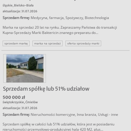
śląskie
,
Bielsko-Biała
aktualizacja: 31.07.2026
Sprzedam firmę
:
Medycyna, farmacja
,
Spożywczy
,
Biotechnologia
Marka na sprzedaż 20 lat na rynku. Zapraszamy Państwa do transakcji
Kupna-Sprzedaży Marki Baktericin znanego preparatu do...
sprzedam markę
marka na sprzedaż
oferta sprzedaży marki
Sprzedam spółkę lub 51% udziałow
500 000 zł
świętokrzyskie
,
Ćmielów
aktualizacja: 31.07.2026
Sprzedam firmę
:
Nieruchomości komercyjne
,
Inna branża
,
Usługi - inne
Sprzedam spółkę w całości lub 51% udziałów, która jest w posiadaniu
nieruchomości przemysłowo-produkcyjnej hala 420 M2, plus...