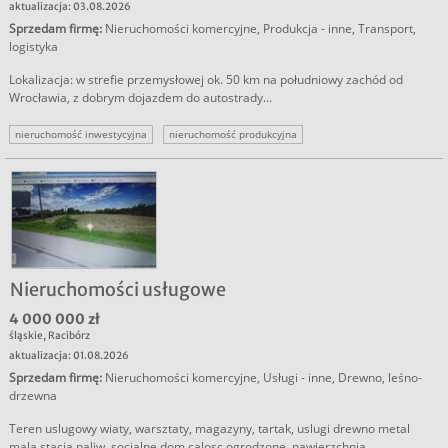
aktualizacja: 03.08.2026
Sprzedam firmę
:
Nieruchomości komercyjne
,
Produkcja - inne
,
Transport,
logistyka
Lokalizacja: w strefie przemysłowej ok. 50 km na południowy zachód od
Wrocławia, z dobrym dojazdem do autostrady...
nieruchomość inwestycyjna
nieruchomość produkcyjna
nieruchomość magazynowa
Nieruchomości usługowe
4 000 000 zł
śląskie
,
Racibórz
aktualizacja: 01.08.2026
Sprzedam firmę
:
Nieruchomości komercyjne
,
Usługi - inne
,
Drewno, leśno-
drzewna
Teren uslugowy wiaty, warsztaty, magazyny, tartak, uslugi drewno metal
mala stacja paliw, socjalne dom calosc ogrodzone, nawierzchnia...