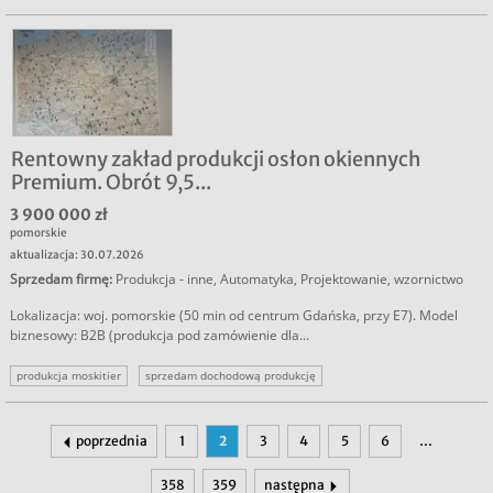
inwestowanie w hotele
dom weselny sprzedaż
sprzedam dom weselny
Rentowny zakład produkcji osłon okiennych
Premium. Obrót 9,5...
3 900 000 zł
pomorskie
aktualizacja: 30.07.2026
Sprzedam firmę
:
Produkcja - inne
,
Automatyka
,
Projektowanie, wzornictwo
Lokalizacja: woj. pomorskie (50 min od centrum Gdańska, przy E7). Model
biznesowy: B2B (produkcja pod zamówienie dla...
produkcja moskitier
sprzedam dochodową produkcję
sprzedam dochodowy biznes
sprzedam dochodową firmę
poprzednia
1
2
3
4
5
6
…
358
359
następna