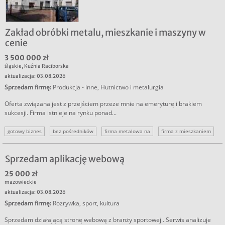
Zakład obróbki metalu, mieszkanie i maszyny w
cenie
3 500 000 zł
śląskie
,
Kuźnia Raciborska
aktualizacja: 03.08.2026
Sprzedam firmę
:
Produkcja - inne
,
Hutnictwo i metalurgia
Oferta związana jest z przejściem przeze mnie na emeryturę i brakiem
sukcesji. Firma istnieje na rynku ponad...
gotowy biznes
bez pośredników
firma metalowa na
firma z mieszkaniem
firma obróbki metali
dochodowy biznes
firma z tradycją
Sprzedam aplikację webową
25 000 zł
mazowieckie
aktualizacja: 03.08.2026
Sprzedam firmę
:
Rozrywka, sport, kultura
Sprzedam działającą stronę webową z branży sportowej . Serwis analizuje