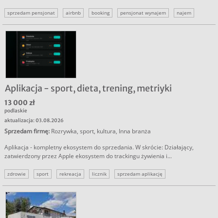
sprzedam pensjonat
airbnb
booking
pensjonat wynajem
najem
pensjonat na sprzedaż
Aplikacja - sport, dieta, trening, metriyki
13 000 zł
podlaskie
aktualizacja: 03.08.2026
Sprzedam firmę
:
Rozrywka, sport, kultura
,
Inna branża
Aplikacja - kompletny ekosystem do sprzedania. W skrócie: Działający,
zatwierdzony przez Apple ekosystem do trackingu żywienia i...
zdrowie
sport
rekreacja
licznik
sprzedam aplikację
inwestor do aplikacji
inwestycja w aplikację