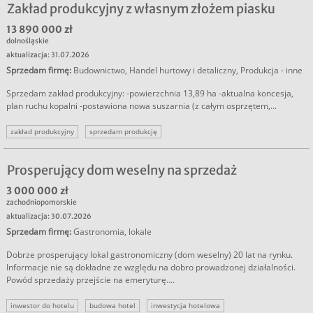
Zakład produkcyjny z własnym złożem piasku
13 890 000 zł
dolnośląskie
aktualizacja: 31.07.2026
Sprzedam firmę
:
Budownictwo
,
Handel hurtowy i detaliczny
,
Produkcja - inne
Sprzedam zakład produkcyjny: -powierzchnia 13,89 ha -aktualna koncesja,
plan ruchu kopalni -postawiona nowa suszarnia (z całym osprzętem,...
zakład produkcyjny
sprzedam produkcję
Prosperujący dom weselny na sprzedaż
3 000 000 zł
zachodniopomorskie
aktualizacja: 30.07.2026
Sprzedam firmę
:
Gastronomia, lokale
Dobrze prosperujący lokal gastronomiczny (dom weselny) 20 lat na rynku.
Informacje nie są dokładne ze względu na dobro prowadzonej działalności.
Powód sprzedaży przejście na emeryturę....
inwestor do hotelu
budowa hotel
inwestycja hotelowa