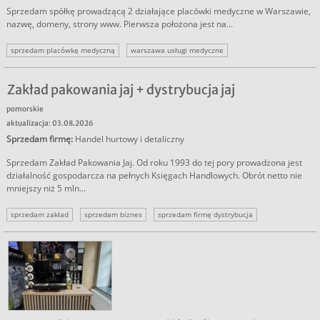
Sprzedam spółkę prowadzącą 2 działające placówki medyczne w Warszawie,
nazwę, domeny, strony www. Pierwsza położona jest na...
sprzedam placówkę medyczną
warszawa usługi medyczne
sprzedam biznes medycyna
sprzedam firmę usługi
sprzedam biznes warszawa
Zakład pakowania jaj + dystrybucja jaj
pomorskie
aktualizacja: 03.08.2026
Sprzedam firmę
:
Handel hurtowy i detaliczny
Sprzedam Zakład Pakowania Jaj. Od roku 1993 do tej pory prowadzona jest
działalność gospodarcza na pełnych Księgach Handlowych. Obrót netto nie
mniejszy niż 5 mln...
sprzedam zakład
sprzedam biznes
sprzedam firmę dystrybucja