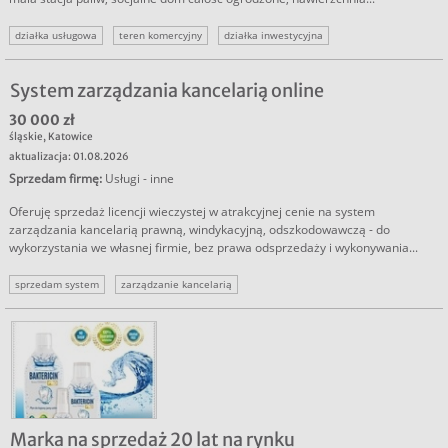
działka usługowa
teren komercyjny
działka inwestycyjna
sprzedam działkę inwestycyjną
sprzedam grunt inwestycyjne
działki usługowe oferty
nieruchomości komercyjne
System zarządzania kancelarią online
30 000 zł
śląskie
,
Katowice
aktualizacja: 01.08.2026
Sprzedam firmę
:
Usługi - inne
Oferuję sprzedaż licencji wieczystej w atrakcyjnej cenie na system
zarządzania kancelarią prawną, windykacyjną, odszkodowawczą - do
wykorzystania we własnej firmie, bez prawa odsprzedaży i wykonywania...
sprzedam system
zarządzanie kancelarią
Marka na sprzedaż 20 lat na rynku