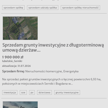
sprzedam spółkę
sprzedam udziały spółka
sprzedam spółkę nieruchomość
nieruchomość komercyjna
udziały w spółce
Sprzedam grunty inwestycyjne z długoterminową
umową dzierżaw...
1 900 000 zł
lubelskie
,
Serniki
aktualizacja: 31.07.2026
Sprzedam firmę
:
Nieruchomości komercyjne
,
Energetyka
Na sprzedaż pakiet gruntów inwestycyjnych o łącznej powierzchni 6,93 ha,
położonych w miejscowościach Serniki i Bogdana w...
inwestycja
oze
pv
dzierżawa
grunty inwestycyjne
działki inwestycyjne
grunt fotowoltaika