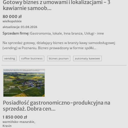
Gotowy biznes z umowami i lokalizacjami - 3
kawiarnie samoob...
80 000 zł
wielkopolskie
aktualizacja: 03.08.2026
Sprzedam firmę
:
Gastronomia, lokale
,
Inna branża
,
Usługi - inne
Na sprzedaż gotowy, działający biznes w branży kawy samoobsługowej
(vending) w Poznaniu. Biznes prowadzony w formie spółki...
vending
coffee business
biznes poznan
automaty kawowe
gastronomia
kawa samoobsługowa
Posiadłość gastronomiczno-produkcyjna na
sprzedaż. Dobra cen...
1 850 000 zł
warmińsko-mazurskie
,
Krasin