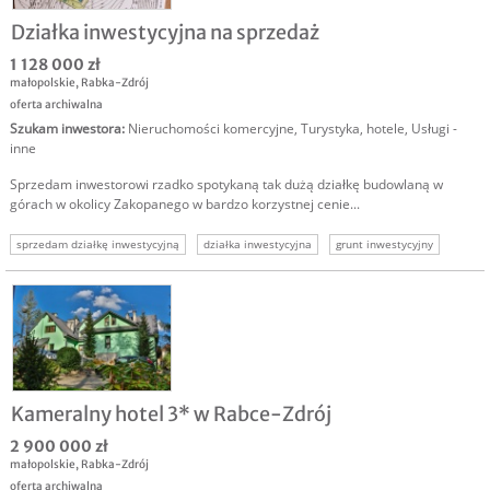
Działka inwestycyjna na sprzedaż
1 128 000 zł
małopolskie
,
Rabka-Zdrój
oferta archiwalna
Szukam inwestora
:
Nieruchomości komercyjne
,
Turystyka, hotele
,
Usługi -
inne
Sprzedam inwestorowi rzadko spotykaną tak dużą działkę budowlaną w
górach w okolicy Zakopanego w bardzo korzystnej cenie...
sprzedam działkę inwestycyjną
działka inwestycyjna
grunt inwestycyjny
nieruchomość inwestycyjna
Kameralny hotel 3* w Rabce-Zdrój
2 900 000 zł
małopolskie
,
Rabka-Zdrój
oferta archiwalna