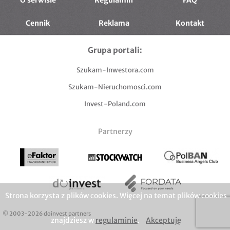
O serwisie
Regulamin
FAQ
Cennik
Reklama
Kontakt
Grupa portali:
Szukam-Inwestora.com
Szukam-Nieruchomosci.com
Invest-Poland.com
Partnerzy
Strona korzysta z plików cookies. Więcej na temat plików cookies
© 2003-2026 doinvest partners
znajdziesz w
regulaminie
.
Akceptuję