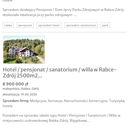
hotele
Sprzedam działający Pensjonat / Dom /przy Parku Zdrojowym w Rabce-Zdrój -
doskonała lokalizacja przy parku zdrojowym -...
rabka
pensjonat
sprzedam hotel
sprzedam sanatorium
park
rabka zdrój penjonat
Hotel / pensjonat / sanatorium / willa w Rabce-
Zdrój 2500m2...
8 900 000 zł
małopolskie
,
Rabka-Zdrój
aktualizacja: 19.06.2026
Sprzedam firmę
:
Medycyna, farmacja
,
Nieruchomości komercyjne
,
Turystyka,
hotele
Posiadam na sprzedaż obiekt typu Hotel / Pensjonat / Sanatorium / Willa w
miejscowości uzdrowiskowej Rabka-Zdrój. Wyjątkowa...