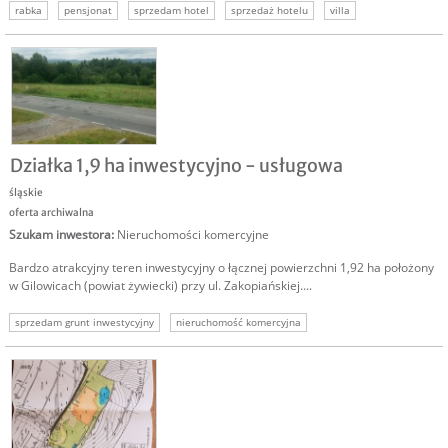
rabka
pensjonat
sprzedam hotel
sprzedaż hotelu
villa
biznes rabka zdrój
ośrodek wczasowy
Działka 1,9 ha inwestycyjno - usługowa
śląskie
oferta archiwalna
Szukam inwestora
:
Nieruchomości komercyjne
Bardzo atrakcyjny teren inwestycyjny o łącznej powierzchni 1,92 ha położony
w Gilowicach (powiat żywiecki) przy ul. Zakopiańskiej....
sprzedam grunt inwestycyjny
nieruchomość komercyjna
nieruchomość inwestycyjna
nieruchomości komercyjne