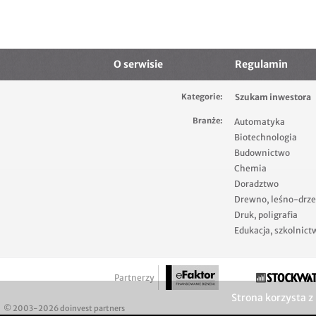
O serwisie
Regulamin
Kategorie:
Szukam inwestora
Branże:
Automatyka
Biotechnologia
Budownictwo
Chemia
Doradztwo
Drewno, leśno-drz
Druk, poligrafia
Edukacja, szkolnict
Partnerzy
Strona korzysta z
© 2003-2026 doinvest partners