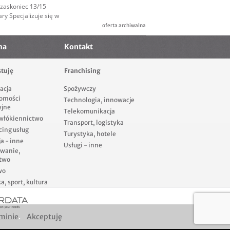
rzaskoniec 13/15
ry Specjalizuje się w
oferta archiwalna
ma
Kontakt
tuję
Franchising
acja
Spożywczy
omości
Technologia, innowacje
yjne
Telekomunikacja
 włókiennictwo
Transport, logistyka
cing usług
Turystyka, hotele
a - inne
Usługi - inne
owanie,
two
wo
, sport, kultura
minie
.
Akceptuję