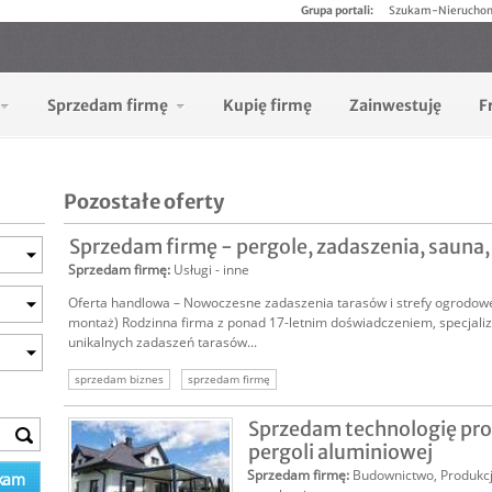
Grupa portali:
Szukam-Nierucho
Sprzedam firmę
Kupię firmę
Zainwestuję
F
Pozostałe oferty
Sprzedam firmę - pergole, zadaszenia, sauna, 
Sprzedam firmę
:
Usługi - inne
Oferta handlowa – Nowoczesne zadaszenia tarasów i strefy ogrodowej
montaż) Rodzinna firma z ponad 17-letnim doświadczeniem, specjaliz
unikalnych zadaszeń tarasów...
sprzedam biznes
sprzedam firmę
Sprzedam technologię pr
pergoli aluminiowej
Sprzedam firmę
:
Budownictwo
,
Produkcj