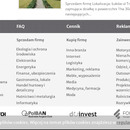
Sprzedam firmę Lokalizacja: Łuków ul T
zajmująca działkę o powierzchni 1ha 30a
następujących...
FAQ
Cennik
Rekla
Sprzedam firmę
Kupię firmę
Zainwes
Ekologia i ochrona
Inna branża
Motoryz
środowiska
Nieruch
Internet
Elektronika
komerc
Logistyka
Energetyka
Odzież,
Marketing, reklama
Finanse, ubezpieczenia
Outsour
Meble, wyposażenie
Gastronomia, lokale
Produkcj
ewna
Media
Handel hurtowy i
Projekt
Medycyna, farmacja
detaliczny
wzornic
wo
Moda
Hutnictwo i metalurgia
Rolnict
Informatyka
Rozrywka
 plików cookies. Więcej na temat plików cookies znajdziesz w
regula