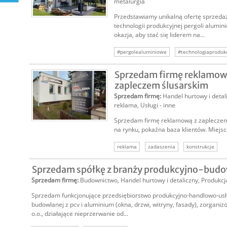
metalurgia
Przedstawiamy unikalną ofertę sprzeda
technologii produkcyjnej pergoli alumin
okazja, aby stać się liderem na...
#pergolealuminiowe
#technologiaprodukc
#nowoczesnezadaszenia
#zadaszeniaog
Sprzedam firmę reklamową
#zakupaluminium
zapleczem ślusarskim
Sprzedam firmę
:
Handel hurtowy i detal
reklama
,
Usługi - inne
Sprzedam firmę reklamową z zapleczem 
na rynku, pokaźna baza klientów. Miejsce
reklama
zadaszenia
konstrukcje
Sprzedam spółkę z branży produkcyjno-budo
Sprzedam firmę
:
Budownictwo
,
Handel hurtowy i detaliczny
,
Produkcja
Sprzedam funkcjonujące przedsiębiorstwo produkcyjno-handlowo-usł
budowlanej z pcv i aluminium (okna, drzwi, witryny, fasady), zorganiz
o.o., działające nieprzerwanie od...