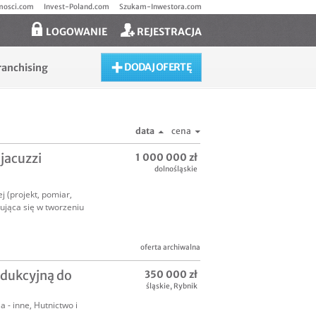
mosci.com
Invest-Poland.com
Szukam-Inwestora.com
LOGOWANIE
REJESTRACJA
DODAJ OFERTĘ
ranchising
data
cena
jacuzzi
1 000 000 zł
dolnośląskie
 (projekt, pomiar,
ująca się w tworzeniu
oferta archiwalna
odukcyjną do
350 000 zł
śląskie
,
Rybnik
a - inne
,
Hutnictwo i