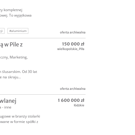
ży kompletnej
iowej. To wyjątkowa
ji
#aluminium
oferta archiwalna
rodowe
#innowacje
 w Pile z
150 000 zł
wielkopolskie
,
Piła
iczny
,
Marketing,
ślusarskim. Od 30 lat
 na skraju...
oferta archiwalna
wlanej
1 600 000 zł
łódzkie
 - inne
ugowe w branży stolarki
owane w formie spółki z