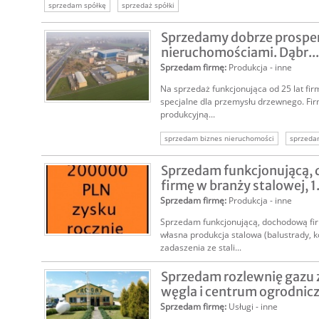
sprzedam spółkę
sprzedaż spółki
Sprzedamy dobrze prosper
nieruchomościami. Dąbr...
Sprzedam firmę
:
Produkcja - inne
Na sprzedaż funkcjonująca od 25 lat f
specjalne dla przemysłu drzewnego. Fir
produkcyjną...
sprzedam biznes nieruchomości
sprzeda
firma z nieruchomością
sprzedam biznes
Sprzedam funkcjonującą,
firmę w branży stalowej, 1.
Sprzedam firmę
:
Produkcja - inne
Sprzedam funkcjonującą, dochodową firm
własna produkcja stalowa (balustrady, ko
zadaszenia ze stali...
Sprzedam rozlewnię gazu 
węgla i centrum ogrodnicz.
Sprzedam firmę
:
Usługi - inne