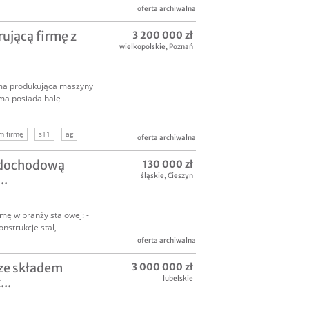
oferta archiwalna
ującą firmę z
3 200 000 zł
wielkopolskie
,
Poznań
irma produkująca maszyny
ma posiada halę
m firmę
s11
ag
oferta archiwalna
 dochodową
130 000 zł
śląskie
,
Cieszyn
..
ę w branży stalowej: -
nstrukcje stal,
oferta archiwalna
ze składem
3 000 000 zł
lubelskie
..