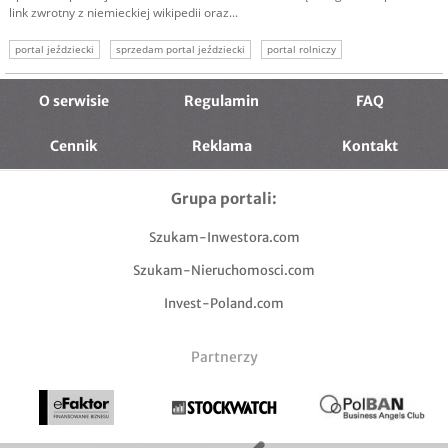
link zwrotny z niemieckiej wikipedii oraz...
portal jeździecki
sprzedam portal jeździecki
portal rolniczy
sprzedam firmę portal
sprzedam biznes online
sprzedam biznes portal
sprzedam firmę internet
O serwisie
Regulamin
FAQ
Cennik
Reklama
Kontakt
Grupa portali:
Szukam-Inwestora.com
Szukam-Nieruchomosci.com
Invest-Poland.com
Partnerzy