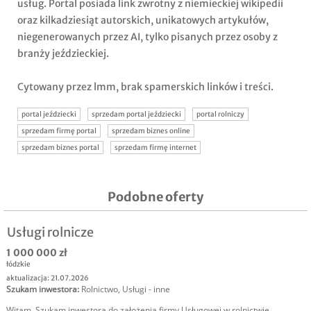
usług. Portal posiada link zwrotny z niemieckiej wikipedii
oraz kilkadziesiąt autorskich, unikatowych artykułów,
niegenerowanych przez AI, tylko pisanych przez osoby z
branży jeździeckiej.
Cytowany przez lmm, brak spamerskich linków i treści.
portal jeździecki
sprzedam portal jeździecki
portal rolniczy
sprzedam firmę portal
sprzedam biznes online
sprzedam biznes portal
sprzedam firmę internet
Podobne oferty
Usługi rolnicze
1 000 000 zł
łódzkie
aktualizacja: 21.07.2026
Szukam inwestora
:
Rolnictwo
,
Usługi - inne
Witam. Szukam inwestora do założenia firmy Usługowej w rolnictwie.