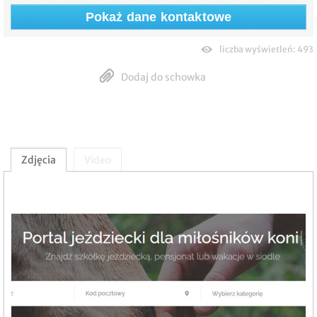
Pokaż dane kontaktowe
liczba wyświetleń: 493
Dodaj do schowka
Zdjęcia
Video