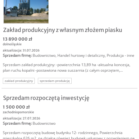
Zakład produkcyjny z własnym złożem piasku
13 890 000 zł
dolnośląskie
aktualizacja: 31.07.2026
Sprzedam firmę
:
Budownictwo
,
Handel hurtowy i detaliczny
,
Produkcja - inne
Sprzedam zakład produkcyjny: -powierzchnia 13,89 ha -aktualna koncesja,
plan ruchu kopalni -postawiona nowa suszarnia (z całym osprzętem,...
zakład produkcyjny
sprzedam produkcję
Sprzedam rozpoczętą inwestycję
1 500 000 zł
zachodniopomorskie
aktualizacja: 27.07.2026
Sprzedam firmę
:
Budownictwo
Sprzedam rozpoczętą budowę budynku 12- rodzinnego, Powierzchnia
mieszkalna 626 m2, na działce również budynek usługowy z pozwoleniem na