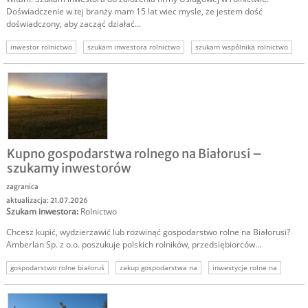
Doświadczenie w tej branży mam 15 lat wiec mysle, że jestem dość
doświadczony, aby zacząć działać...
inwestor rolnictwo
szukam inwestora rolnictwo
szukam wspólnika rolnictwo
Kupno gospodarstwa rolnego na Białorusi –
szukamy inwestorów
zagranica
aktualizacja: 21.07.2026
Szukam inwestora
:
Rolnictwo
Chcesz kupić, wydzierżawić lub rozwinąć gospodarstwo rolne na Białorusi?
Amberlan Sp. z o.o. poszukuje polskich rolników, przedsiębiorców...
gospodarstwo rolne białoruś
zakup gospodarstwa na
inwestycje rolne na
ziemia rolna na
inwestycje agro białoruś
inwestycje w rolnictwo
bialoruś