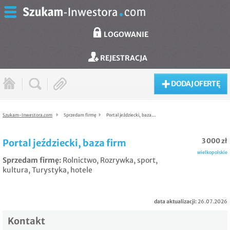
LOGOWANIE
REJESTRACJA
DODAJ OFERTĘ
Szukam-Inwestora.com
Sprzedam firmę
Portal jeździecki, baza…
3 000 zł
Portal jeździecki, baza firm
wielkopolskie
Sprzedam firmę
:
Rolnictwo
,
Rozrywka, sport,
kultura
,
Turystyka, hotele
data aktualizacji:
26.07.2026
Kontakt