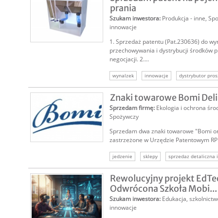
prania
Szukam inwestora
:
Produkcja - inne
,
Spo
innowacje
1. Sprzedaż patentu (Pat.230636) do wy
przechowywania i dystrybucji środków p
negocjacji. 2....
wynalzek
innowacje
dystrybutor pros
pomysł na biznes
Znaki towarowe Bomi Del
Sprzedam firmę
:
Ekologia i ochrona śr
Spożywczy
Sprzedam dwa znaki towarowe "Bomi or
zastrzeżone w Urzędzie Patentowym RP. 
jedzenie
sklepy
sprzedaz detaliczna i
naturalne
sprzedaz przez internet
ro
Rewolucyjny projekt EdTech
Odwrócona Szkoła Mobi...
Szukam inwestora
:
Edukacja, szkolnictw
innowacje