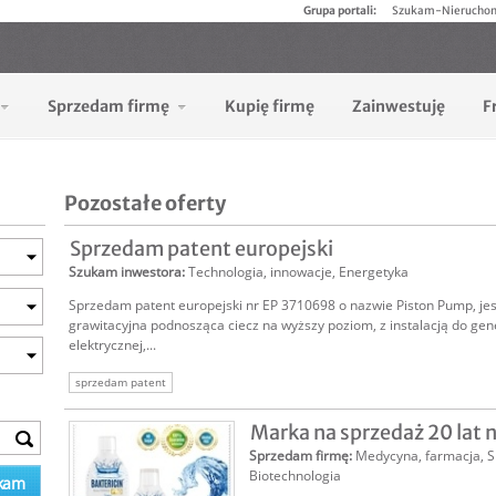
Grupa portali:
Szukam-Nierucho
Sprzedam firmę
Kupię firmę
Zainwestuję
F
Pozostałe oferty
Sprzedam patent europejski
Szukam inwestora
:
Technologia, innowacje
,
Energetyka
Sprzedam patent europejski nr EP 3710698 o nazwie Piston Pump, je
grawitacyjna podnosząca ciecz na wyższy poziom, z instalacją do gen
elektrycznej,...
sprzedam patent
Marka na sprzedaż 20 lat 
Sprzedam firmę
:
Medycyna, farmacja
,
S
Biotechnologia