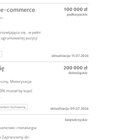
i e-commerce
100 000 zł
podkarpackie
..
ozwijająca się , w pełni
ugruntowanej pozycji
e
aktualizacja: 15.07.2026
ię
200 000 zł
dolnośląskie
iczny
,
Motoryzacja
0% musiał by kupić
.
zedam hurtownię
aktualizacja: 09.07.2026
zacja
świętokrzyskie
biznesu
utnictwo i metalurgia
/m Zapraszamy do