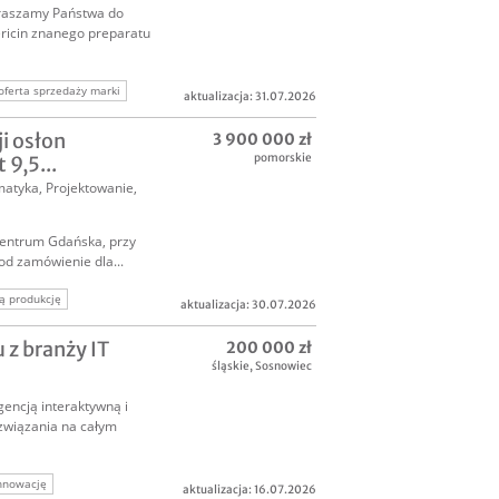
praszamy Państwa do
ericin znanego preparatu
oferta sprzedaży marki
aktualizacja: 31.07.2026
i osłon
3 900 000 zł
pomorskie
9,5...
matyka
,
Projektowanie,
 centrum Gdańska, przy
od zamówienie dla...
 produkcję
aktualizacja: 30.07.2026
ochodową firmę
z branży IT
200 000 zł
śląskie
,
Sosnowiec
gencją interaktywną i
związania na całym
innowację
aktualizacja: 16.07.2026