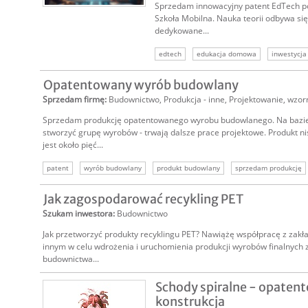
Sprzedam innowacyjny patent EdTech 
Szkoła Mobilna. Nauka teorii odbywa si
dedykowane...
edtech
edukacja domowa
inwestycja
Opatentowany wyrób budowlany
Sprzedam firmę
:
Budownictwo
,
Produkcja - inne
,
Projektowanie, wzor
Sprzedam produkcję opatentowanego wyrobu budowlanego. Na bazi
stworzyć grupę wyrobów - trwają dalsze prace projektowe. Produkt ni
jest około pięć...
patent
wyrób budowlany
produkt budowlany
sprzedam produkcję
innowacyjny wyrób
innowacyjna technologia
Jak zagospodarować recykling PET
Szukam inwestora
:
Budownictwo
Jak przetworzyć produkty recyklingu PET? Nawiążę współpracę z zakł
innym w celu wdrożenia i uruchomienia produkcji wyrobów finalnych z
budownictwa...
Schody spiralne - opaten
konstrukcja