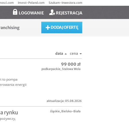
mosci.com
Invest-Poland.com
Szukam-Inwestora.com
LOGOWANIE
REJESTRACJA
DODAJ OFERTĘ
ranchising
data
cena
99 000 zł
podkarpackie
,
Stalowa Wola
st to pompa
erowania energii
aktualizacja: 05.08.2026
na rynku
śląskie
,
Bielsko-Biała
pożywczy
,