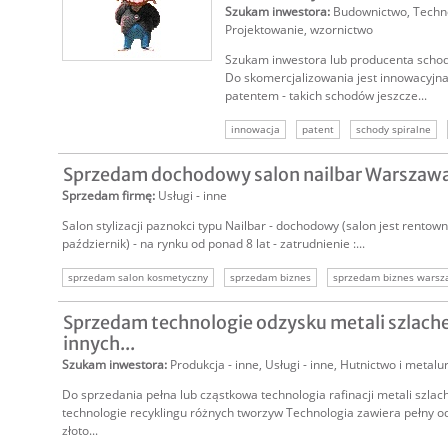
Szukam inwestora
:
Budownictwo
,
Techn
Projektowanie, wzornictwo
Szukam inwestora lub producenta schod
Do skomercjalizowania jest innowacyjna
patentem - takich schodów jeszcze...
innowacja
patent
schody spiralne
szukam inwestora
Sprzedam dochodowy salon nailbar Warszaw
Sprzedam firmę
:
Usługi - inne
Salon stylizacji paznokci typu Nailbar - dochodowy (salon jest rentowny
październik) - na rynku od ponad 8 lat - zatrudnienie :...
sprzedam salon kosmetyczny
sprzedam biznes
sprzedam biznes wars
sprzedam firmę warszawa
Sprzedam technologie odzysku metali szlach
innych...
Szukam inwestora
:
Produkcja - inne
,
Usługi - inne
,
Hutnictwo i metalu
Do sprzedania pełna lub cząstkowa technologia rafinacji metali szlac
technologie recyklingu różnych tworzyw Technologia zawiera pełny odzy
złoto...