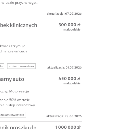
 na bazie przyznanego...
aktualizacja: 07.07.2026
ek klinicznych
300 000 zł
małopolskie
które utrzymuje
Eliminuje łańcuch
łu
szukam inwestora
aktualizacja: 01.07.2026
narny auto
450 000 zł
małopolskie
iczny
,
Motoryzacja
 cenie 50% wartości
a. Sklep internetowy...
szukam inwestora
aktualizacja: 29.06.2026
nik proszku do
1 000 000 zł