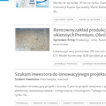
Marka na sprzedaż 20 lat na rynku. Za
transakcji Kupna-Sprzedaży Marki Bakt
do...
sprzedam markę
marka na sprzedaż
Rentowny zakład produkcj
okiennych Premium. Obrót 
Sprzedam firmę
:
Produkcja - inne
,
Auto
wzornictwo
Lokalizacja: woj. pomorskie (50 min od
E7). Model biznesowy: B2B (produkcja p
produkcja moskitier
sprzedam dochodową
sprzedam dochodowy biznes
sprzedam d
Szukam inwestora do innowacyjnego projektu 
Szukam inwestora
:
Informatyka
,
Internet
Posiadam innowacyjny projekt z branży IT,jest to projekt związany z a
platformą zautomatyzowaną i zintegrowany z hostingiem. Takiego ro
rynku nie...
innowacja
inwestor do innowacji
szukam inwestora
inwestycja w 