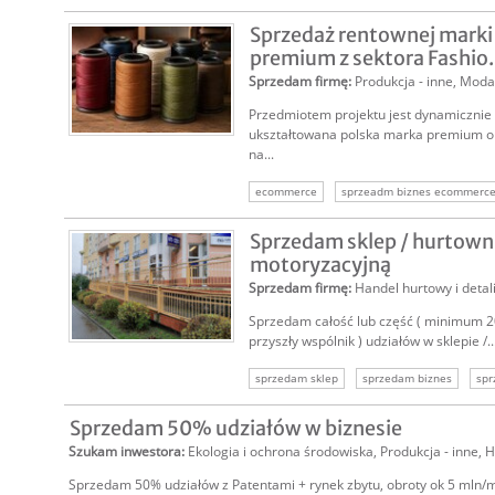
Sprzedaż rentownej mark
premium z sektora Fashio.
Sprzedam firmę
:
Produkcja - inne
,
Moda
Przedmiotem projektu jest dynamicznie r
ukształtowana polska marka premium o 
na...
ecommerce
sprzeadm biznes ecommerc
sprzedam firmę ecommerce
Sprzedam sklep / hurtown
motoryzacyjną
Sprzedam firmę
:
Handel hurtowy i detal
Sprzedam całość lub część ( minimum 2
przyszły wspólnik ) udziałów w sklepie /..
sprzedam sklep
sprzedam biznes
spr
sprzedam firmę
sprzedam biznes motory
Sprzedam 50% udziałów w biznesie
sprzedam firmę motoryzacyjną
sprzedaż 
Szukam inwestora
:
Ekologia i ochrona środowiska
,
Produkcja - inne
,
H
Sprzedam 50% udziałów z Patentami + rynek zbytu, obroty ok 5 mln