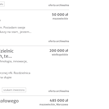
ału
oferta archiwalna
50 000 zł
mazowieckie
o
um. Posiadam swoje
szy na start , jestem...
oferta archiwalna
zielnic
200 000 zł
wielkopolskie
 te...
hnologia, innowacje
,
cznej nN. Rozdzielnica
na słupie
szukam inwestora
oferta archiwalna
jkołowego
485 000 zł
mazowieckie
,
Warszawa