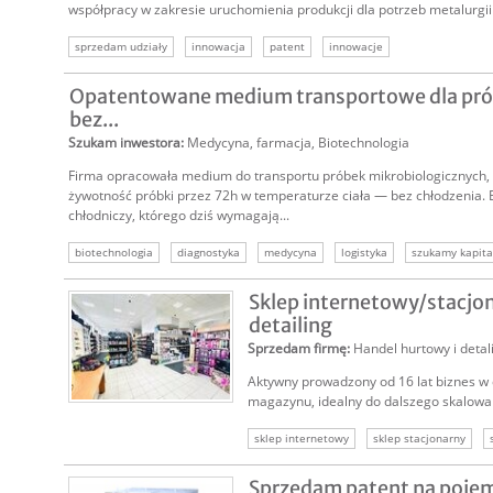
współpracy w zakresie uruchomienia produkcji dla potrzeb metalurgii
sprzedam udziały
innowacja
patent
innowacje
Opatentowane medium transportowe dla prób
bez...
Szukam inwestora
:
Medycyna, farmacja
,
Biotechnologia
Firma opracowała medium do transportu próbek mikrobiologicznych, 
żywotność próbki przez 72h w temperaturze ciała — bez chłodzenia. 
chłodniczy, którego dziś wymagają...
biotechnologia
diagnostyka
medycyna
logistyka
szukamy kapita
Sklep internetowy/stacjo
detailing
Sprzedam firmę
:
Handel hurtowy i detal
Aktywny prowadzony od 16 lat biznes w
magazynu, idealny do dalszego skalowani
sklep internetowy
sklep stacjonarny
Sprzedam patent na pojem