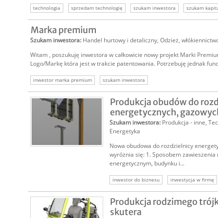
technologia
sprzedam technologię
szukam inwestora
szukam kapit
Marka premium
Szukam inwestora
:
Handel hurtowy i detaliczny
,
Odzież, włókiennictw
Witam , poszukuję inwestora w całkowicie nowy projekt Marki Premi
Logo/Markę która jest w trakcie patentowania. Potrzebuję jednak fundu
inwestor marka premium
szukam inwestora
Produkcja obudów do rozd
energetycznych, gazowych,
Szukam inwestora
:
Produkcja - inne
,
Tec
Energetyka
Nowa obudowa do rozdzielnicy energety
wyróżnia się: 1. Sposobem zawieszenia 
energetycznym, budynku i...
inwestor do biznesu
inwestycja w firmę
szukam kapitału
Produkcja rodzimego tró
skutera