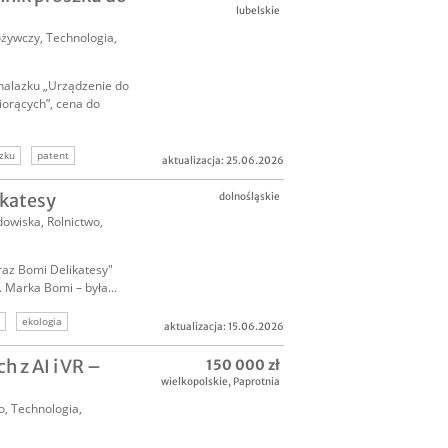
lubelskie
żywczy
,
Technologia,
nalazku „Urządzenie do
iorących”, cena do
zku
patent
aktualizacja: 25.06.2026
ikatesy
dolnośląskie
odowiska
,
Rolnictwo
,
az Bomi Delikatesy"
Marka Bomi – była...
ekologia
aktualizacja: 15.06.2026
lnictwo
 z AI i VR –
150 000 zł
wielkopolskie
,
Paprotnia
o
,
Technologia,