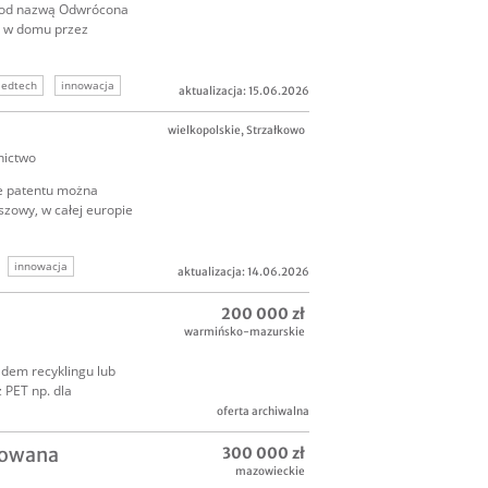
pod nazwą Odwrócona
ę w domu przez
 edtech
innowacja
aktualizacja: 15.06.2026
wielkopolskie
,
Strzałkowo
nictwo
e patentu można
szowy, w całej europie
innowacja
aktualizacja: 14.06.2026
200 000 zł
warmińsko-mazurskie
adem recyklingu lub
 PET np. dla
oferta archiwalna
towana
300 000 zł
mazowieckie