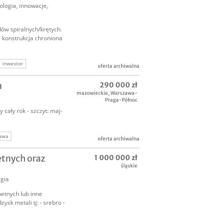
ologia, innowacje
,
ów spiralnych/krętych.
 konstrukcja chroniona
inwestor
oferta archiwalna
a
290 000 zł
mazowieckie
,
Warszawa-
Praga-Północ
 cały rok - szczyt: maj-
zawa
oferta archiwalna
etnych oraz
1 000 000 zł
śląskie
rgia
hetnych lub inne
sk metali tj: - srebro -