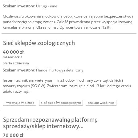
Szukam inwestora
:
Usługi - inne
Możliwość ulokowania środków dla osób, które cenią sobie bezpieczeństwo i
ponadprzeciętną stopę zwrotu. Całość prowadzona przez wyspecjalizowaną
kancelarię prawną. Okres: 6 msc Oprocentowanie roczne: 12%...
Sieć sklepów zoologicznych
40 000 zł
mazowieckie
oferta archiwalna
Szukam inwestora
:
Handel hurtowy i detaliczny
Jestem technikiem weterynarii i inż.hodowli i ochrony zwierząt dzikich i
towarzyszących (SG GW). Zwierzętami zajmuję się od 13 lat i od tego czasu
udało rozwinąć...
inwestycja w biznes
sieć sklepów zoologicznych
szukam wspólnika
inwestor do spółki
inwestycja w sklepy
Sprzedam rozpoznawalną platformę
sprzedaży/sklep internetowy...
70 000 zł