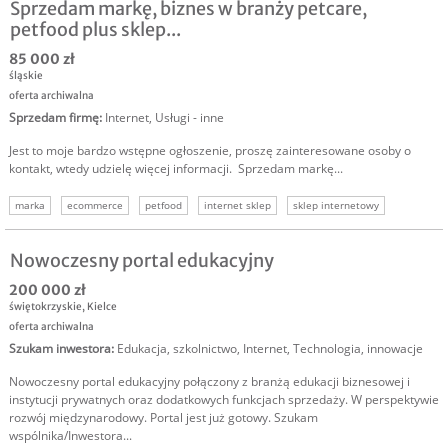
Sprzedam markę, biznes w branży petcare,
petfood plus sklep...
85 000 zł
śląskie
oferta archiwalna
Sprzedam firmę
:
Internet
,
Usługi - inne
Jest to moje bardzo wstępne ogłoszenie, proszę zainteresowane osoby o
kontakt, wtedy udzielę więcej informacji. Sprzedam markę...
marka
ecommerce
petfood
internet sklep
sklep internetowy
franczyza
sprzedam biznes internetowy
Nowoczesny portal edukacyjny
200 000 zł
świętokrzyskie
,
Kielce
oferta archiwalna
Szukam inwestora
:
Edukacja, szkolnictwo
,
Internet
,
Technologia, innowacje
Nowoczesny portal edukacyjny połączony z branżą edukacji biznesowej i
instytucji prywatnych oraz dodatkowych funkcjach sprzedaży. W perspektywie
rozwój międzynarodowy. Portal jest już gotowy. Szukam
wspólnika/Inwestora...