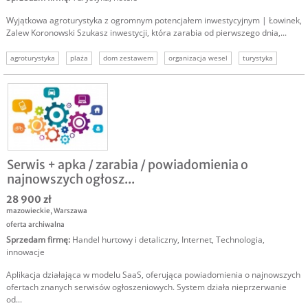
Wyjątkowa agroturystyka z ogromnym potencjałem inwestycyjnym | Łowinek,
Zalew Koronowski Szukasz inwestycji, która zarabia od pierwszego dnia,...
agroturystyka
plaża
dom zestawem
organizacja wesel
turystyka
siedlisko
dochodowy biznes
Serwis + apka / zarabia / powiadomienia o
najnowszych ogłosz...
28 900 zł
mazowieckie
,
Warszawa
oferta archiwalna
Sprzedam firmę
:
Handel hurtowy i detaliczny
,
Internet
,
Technologia,
innowacje
Aplikacja działająca w modelu SaaS, oferująca powiadomienia o najnowszych
ofertach znanych serwisów ogłoszeniowych. System działa nieprzerwanie
od...