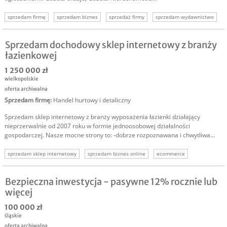
sprzedam firmę
sprzedam biznes
sprzedaż firmy
sprzedam wydawnictwo
Sprzedam dochodowy sklep internetowy z branży
łazienkowej
1 250 000 zł
wielkopolskie
oferta archiwalna
Sprzedam firmę
:
Handel hurtowy i detaliczny
Sprzedam sklep internetowy z branży wyposażenia łazienki działający
nieprzerwalnie od 2007 roku w formie jednoosobowej działalności
gospodarczej. Nasze mocne strony to: -dobrze rozpoznawana i chwytliwa...
sprzedam sklep internetowy
sprzedam biznes online
ecommerce
sklep branża łazienkowa
sprzedam firmę internetową
Bezpieczna inwestycja - pasywne 12% rocznie lub
więcej
100 000 zł
śląskie
oferta archiwalna