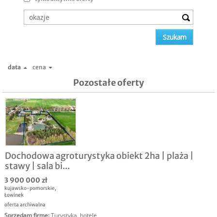
data
cena
Pozostałe oferty
Dochodowa agroturystyka obiekt 2ha | plaża |
stawy | sala bi...
3 900 000 zł
kujawsko-pomorskie
,
Łowinek
oferta archiwalna
Sprzedam firmę
:
Turystyka, hotele