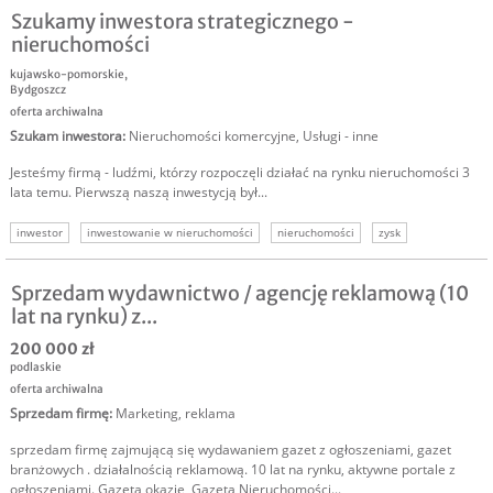
Szukamy inwestora strategicznego -
nieruchomości
kujawsko-pomorskie
,
Bydgoszcz
oferta archiwalna
Szukam inwestora
:
Nieruchomości komercyjne
,
Usługi - inne
Jesteśmy firmą - ludźmi, którzy rozpoczęli działać na rynku nieruchomości 3
lata temu. Pierwszą naszą inwestycją był...
inwestor
inwestowanie w nieruchomości
nieruchomości
zysk
Sprzedam wydawnictwo / agencję reklamową (10
lat na rynku) z...
200 000 zł
podlaskie
oferta archiwalna
Sprzedam firmę
:
Marketing, reklama
sprzedam firmę zajmującą się wydawaniem gazet z ogłoszeniami, gazet
branżowych . działalnością reklamową. 10 lat na rynku, aktywne portale z
ogłoszeniami. Gazeta okazje, Gazeta Nieruchomości...