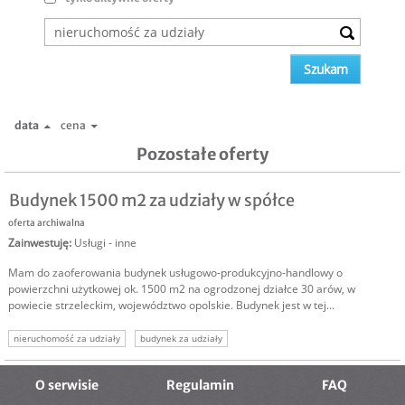
data
cena
Pozostałe oferty
Budynek 1500 m2 za udziały w spółce
oferta archiwalna
Zainwestuję
:
Usługi - inne
Mam do zaoferowania budynek usługowo-produkcyjno-handlowy o
powierzchni użytkowej ok. 1500 m2 na ogrodzonej działce 30 arów, w
powiecie strzeleckim, województwo opolskie. Budynek jest w tej...
nieruchomość za udziały
budynek za udziały
nieruchomość komercyjna udział
budynek produkcyjny
budynek handlowy
wejdę w spółkę
nieruchomość za udziały
O serwisie
Regulamin
FAQ