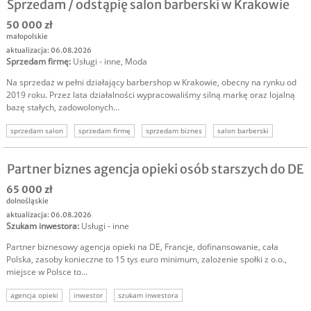
Sprzedam / odstąpię salon barberski w Krakowie
50 000 zł
małopolskie
aktualizacja: 06.08.2026
Sprzedam firmę
:
Usługi - inne
,
Moda
Na sprzedaż w pełni działający barbershop w Krakowie, obecny na rynku od
2019 roku. Przez lata działalności wypracowaliśmy silną markę oraz lojalną
bazę stałych, zadowolonych...
sprzedam salon
sprzedam firmę
sprzedam biznes
salon barberski
sprzedam biznes kraków
Partner biznes agencja opieki osób starszych do DE
65 000 zł
dolnośląskie
aktualizacja: 06.08.2026
Szukam inwestora
:
Usługi - inne
Partner biznesowy agencja opieki na DE, Francje, dofinansowanie, cała
Polska, zasoby konieczne to 15 tys euro minimum, zalożenie społki z o.o.,
miejsce w Polsce to...
agencja opieki
inwestor
szukam inwestora