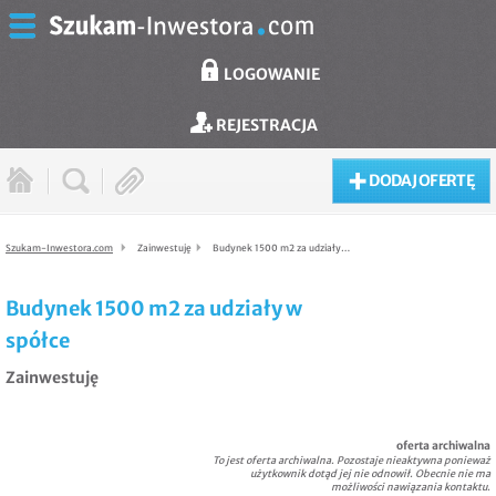
LOGOWANIE
REJESTRACJA
DODAJ OFERTĘ
Szukam-Inwestora.com
Zainwestuję
Budynek 1500 m2 za udziały…
Budynek 1500 m2 za udziały w
spółce
Zainwestuję
oferta archiwalna
To jest oferta archiwalna. Pozostaje nieaktywna ponieważ
użytkownik dotąd jej nie odnowił. Obecnie nie ma
możliwości nawiązania kontaktu.