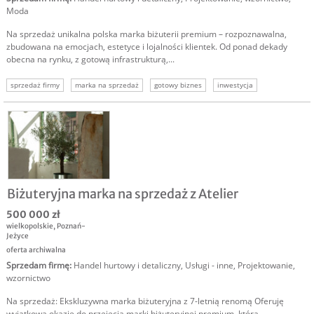
Moda
Na sprzedaż unikalna polska marka biżuterii premium – rozpoznawalna,
zbudowana na emocjach, estetyce i lojalności klientek. Od ponad dekady
obecna na rynku, z gotową infrastrukturą,...
sprzedaż firmy
marka na sprzedaż
gotowy biznes
inwestycja
biznes online
d2c
ecommerce
Biżuteryjna marka na sprzedaż z Atelier
500 000 zł
wielkopolskie
,
Poznań-
Jeżyce
oferta archiwalna
Sprzedam firmę
:
Handel hurtowy i detaliczny
,
Usługi - inne
,
Projektowanie,
wzornictwo
Na sprzedaż: Ekskluzywna marka biżuteryjna z 7-letnią renomą Oferuję
wyjątkową okazję do przejęcia marki biżuteryjnej premium, która...