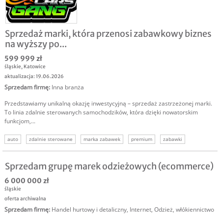
Sprzedaż marki, która przenosi zabawkowy biznes
na wyższy po...
599 999 zł
śląskie
,
Katowice
aktualizacja: 19.06.2026
Sprzedam firmę
:
Inna branża
Przedstawiamy unikalną okazję inwestycyjną – sprzedaż zastrzeżonej marki.
To linia zdalnie sterowanych samochodzików, która dzięki nowatorskim
funkcjom,...
auto
zdalnie sterowane
marka zabawek
premium
zabawki
sprzedam markę
marka na sprzedaż
Sprzedam grupę marek odzieżowych (ecommerce)
6 000 000 zł
śląskie
oferta archiwalna
Sprzedam firmę
:
Handel hurtowy i detaliczny
,
Internet
,
Odzież, włókiennictwo