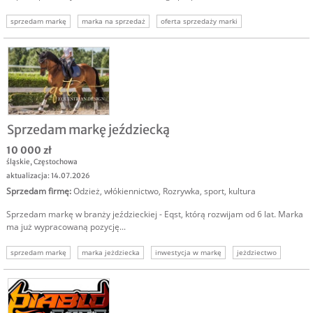
sprzedam markę
marka na sprzedaż
oferta sprzedaży marki
Sprzedam markę jeździecką
10 000 zł
śląskie
,
Częstochowa
aktualizacja: 14.07.2026
Sprzedam firmę
:
Odzież, włókiennictwo
,
Rozrywka, sport, kultura
Sprzedam markę w branży jeździeckiej - Eqst, którą rozwijam od 6 lat. Marka
ma już wypracowaną pozycję...
sprzedam markę
marka jeżdziecka
inwestycja w markę
jeżdziectwo
marka na sprzedaż