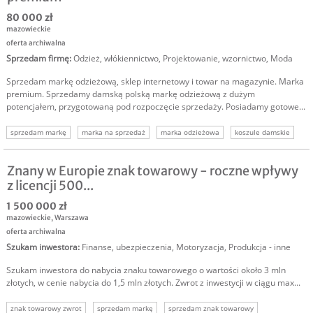
80 000 zł
mazowieckie
oferta archiwalna
Sprzedam firmę
:
Odzież, włókiennictwo
,
Projektowanie, wzornictwo
,
Moda
Sprzedam markę odzieżową, sklep internetowy i towar na magazynie. Marka
premium. Sprzedamy damską polską markę odzieżową z dużym
potencjałem, przygotowaną pod rozpoczęcie sprzedaży. Posiadamy gotowe...
sprzedam markę
marka na sprzedaż
marka odzieżowa
koszule damskie
biznes odzieżowy
sprzedam biznes
Znany w Europie znak towarowy - roczne wpływy
z licencji 500...
1 500 000 zł
mazowieckie
,
Warszawa
oferta archiwalna
Szukam inwestora
:
Finanse, ubezpieczenia
,
Motoryzacja
,
Produkcja - inne
Szukam inwestora do nabycia znaku towarowego o wartości około 3 mln
złotych, w cenie nabycia do 1,5 mln złotych. Zwrot z inwestycji w ciągu max...
znak towarowy zwrot
sprzedam markę
sprzedam znak towarowy