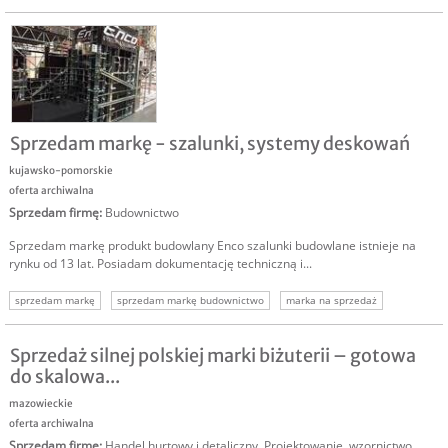
marka na sprzedaż
Sprzedam markę - szalunki, systemy deskowań
kujawsko-pomorskie
oferta archiwalna
Sprzedam firmę
:
Budownictwo
Sprzedam markę produkt budowlany Enco szalunki budowlane istnieje na
rynku od 13 lat. Posiadam dokumentację techniczną i...
sprzedam markę
sprzedam markę budownictwo
marka na sprzedaż
Sprzedaż silnej polskiej marki biżuterii – gotowa
do skalowa...
mazowieckie
oferta archiwalna
Sprzedam firmę
:
Handel hurtowy i detaliczny
,
Projektowanie, wzornictwo
,