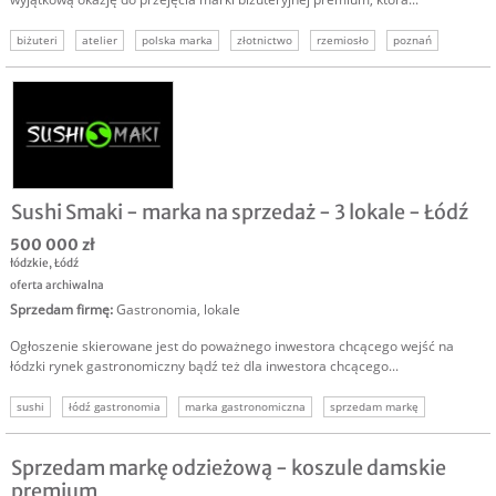
biżuteri
atelier
polska marka
złotnictwo
rzemiosło
poznań
firma
Sushi Smaki - marka na sprzedaż - 3 lokale - Łódź
500 000 zł
łódzkie
,
Łódź
oferta archiwalna
Sprzedam firmę
:
Gastronomia, lokale
Ogłoszenie skierowane jest do poważnego inwestora chcącego wejść na
łódzki rynek gastronomiczny bądź też dla inwestora chcącego...
sushi
łódź gastronomia
marka gastronomiczna
sprzedam markę
Sprzedam markę odzieżową - koszule damskie
premium