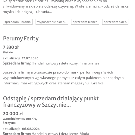
Na sprzedaż oferuję odzież używaną wraz z wyposażeniem po
zlikwidowanym sklepie z odzieżą używaną. W ofercie m.in.: - odzież damska,
męska i dziecięca, - ubrania...
sprzedam ubrania
wyposażenie sklepu
sprzedam biznes
sprzedam sklep
Perumy Ferity
7 330 zł
śląskie
aktualizacja: 17.07.2026
Sprzedam firmę
:
Handel hurtowy i detaliczny
,
Inna branża
Sprzedam firmę a w zasadzie prawo do marki perfum wegańskich
wyprodukowanych wg własnego pomysłu z całym pakietem niezbędnych
informacji marketingowych oraz stanem magazynu . Grafika...
Odstąpię / sprzedam działający punkt
franczyzowy w Szczytnie...
20 000 zł
warmińsko-mazurskie
,
Szczytno
aktualizacja: 06.08.2026
Sprzedam firmę
:
Handel hurtowy i detaliczny
,
Moda