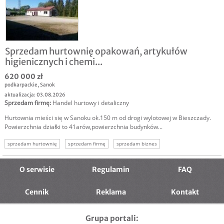
Sprzedam hurtownię opakowań, artykułów
higienicznych i chemi...
620 000 zł
podkarpackie
,
Sanok
aktualizacja: 03.08.2026
Sprzedam firmę
:
Handel hurtowy i detaliczny
Hurtownia mieści się w Sanoku ok.150 m od drogi wylotowej w Bieszczady.
Powierzchnia działki to 41arów,powierzchnia budynków...
sprzedam hurtownię
sprzedam firmę
sprzedam biznes
hurtownia opakowań
oferta sprzedaży firmy
oferta przejęcia firmy
O serwisie
Regulamin
FAQ
Cennik
Reklama
Kontakt
Grupa portali: