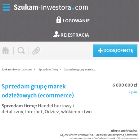
LOGOWANIE
REJESTRACJA
DODAJ OFERTĘ
Szukam-Inwestora.com
Sprzedam firmę
Sprzedam grupę marek…
6 000 000 zł
Sprzedam grupę marek
śląskie
odzieżowych (ecommerce)
Sprzedam firmę
:
Handel hurtowy i
detaliczny
,
Internet
,
Odzież, włókiennictwo
oferta archiwalna
To jest oferta archiwalna. Pozostaje nieaktywna ponieważ
użytkownik dotąd jej nie odnowił. Obecnie nie ma