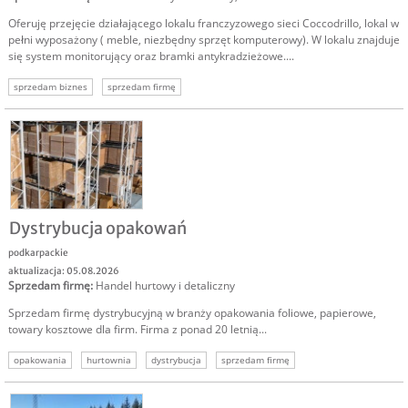
Oferuję przejęcie działającego lokalu franczyzowego sieci Coccodrillo, lokal w
pełni wyposażony ( meble, niezbędny sprzęt komputerowy). W lokalu znajduje
się system monitorujący oraz bramki antykradzieżowe....
sprzedam biznes
sprzedam firmę
Dystrybucja opakowań
podkarpackie
aktualizacja: 05.08.2026
Sprzedam firmę
:
Handel hurtowy i detaliczny
Sprzedam firmę dystrybucyjną w branży opakowania foliowe, papierowe,
towary kosztowe dla firm. Firma z ponad 20 letnią...
opakowania
hurtownia
dystrybucja
sprzedam firmę
sprzedam hurtownię
firma z tradycją
zyskowna firma