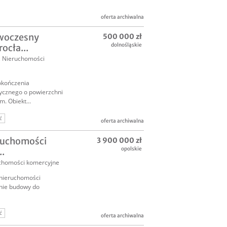
oferta archiwalna
owoczesny
500 000 zł
dolnośląskie
ocła...
,
Nieruchomości
okończenia
cznego o powierzchni
. Obiekt...
ć
oferta archiwalna
ć komercyjna
ruchomości
3 900 000 zł
opolskie
..
chomości komercyjne
 nieruchomości
anie budowy do
ć
oferta archiwalna
ć komercyjna