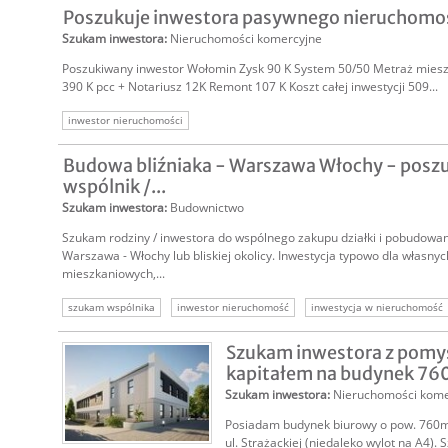
Poszukuje inwestora pasywnego nieruchomo
Szukam inwestora
:
Nieruchomości komercyjne
Poszukiwany inwestor Wołomin Zysk 90 K System 50/50 Metraż mies
390 K pcc + Notariusz 12K Remont 107 K Koszt całej inwestycji 509...
inwestor nieruchomości
Budowa bliźniaka - Warszawa Włochy - posz
wspólnik /...
Szukam inwestora
:
Budownictwo
Szukam rodziny / inwestora do wspólnego zakupu działki i pobudowani
Warszawa - Włochy lub bliskiej okolicy. Inwestycja typowo dla własny
mieszkaniowych,...
szukam wspólnika
inwestor nieruchomość
inwestycja w nieruchomość
inwestycja deweloperska
Szukam inwestora z pomy
kapitałem na budynek 76
Szukam inwestora
:
Nieruchomości kome
Posiadam budynek biurowy o pow. 760m2
ul. Strażackiej (niedaleko wylot na A4). 