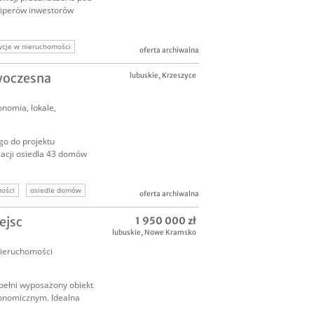
fliperów inwestorów
ycje w nieruchomości
oferta archiwalna
woczesna
lubuskie
,
Krzeszyce
onomia, lokale
,
go do projektu
zacji osiedla 43 domów
mości
osiedle domów
oferta archiwalna
ejsc
1 950 000 zł
 projekt deweloperski
lubuskie
,
Nowe Kramsko
ieruchomości
pełni wyposażony obiekt
onomicznym. Idealna