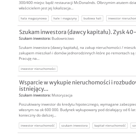
300/400 miejsc bądź restauracji McDonalnds. Olbrzymim atutem działk
właścicielem jest jej lokalizacja...
hala magazynowa
hale i magazyny
budowa hali
inwestor nierucho
inwestycja w nieruchomość
Szukam inwestora (dawcy kapitału). Zysk 40-
Szukam inwestora
:
Budownictwo
Szukam inwestora (dawcy kapitału), na zakup nieruchomości / mieszk
zakupem mieszkań i domów jednorodzinnych które po remontach są 
Pracuję na...
inwestor nieruchomości
Wsparcie w wykupie nieruchomości i rozbudo
istniejący...
Szukam inwestora
:
Motoryzacja
Poszukiwany inwestor do kredytu hipotecznego, wymagane zabezpie
własnym na ok 600 000. Budynek wykupowany pod działający od 6 lat
konieczny do dalszej...
inwestor nieruchomość
szukam inwestora
kapitał nieruchomość
sz