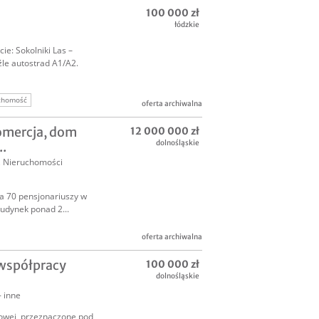
100 000 zł
łódzkie
ie: Sokolniki Las –
źle autostrad A1/A2.
uchomość
oferta archiwalna
omercja, dom
12 000 000 zł
dolnośląskie
..
,
Nieruchomości
a 70 pensjonariuszy w
udynek ponad 2...
oferta archiwalna
współpracy
100 000 zł
dolnośląskie
- inne
owej, przeznaczone pod