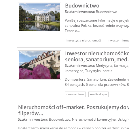
Budownictwo
inwestor do budowy
Szukam inwestora
:
Budownictwo
Poniżej rozszerzone informacje o projekc
centralna Polska, bezpośrednio przy wę
Teren o...
inwestycja nieruchomość
inwestor nier
Inwestor nieruchomość k
seniora, sanatorium, med.
Szukam inwestora
:
Medycyna, farmacja
komercyjne
,
Turystyka, hotele
Dom seniora, Sanatorium. Zezwolenie n
34 pokojach. 6 pokoi dla pracowników. B
dom seniora
medical spa
Nieruchomości off-market. Poszukujemy do 
fliperów...
Szukam inwestora
:
Budownictwo
,
Nieruchomości komercyjne
,
Usługi 
Dostarczamy mieszkania do remontu w cenach poniżej wartości rynk