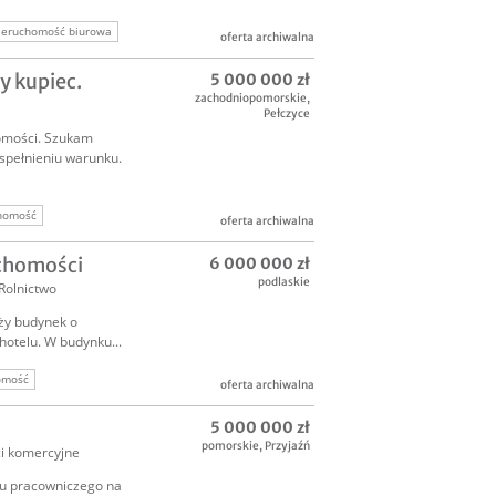
ieruchomość biurowa
oferta archiwalna
y kupiec.
5 000 000 zł
nieruchomość
zachodniopomorskie
,
Pełczyce
homości. Szukam
 spełnieniu warunku.
chomość
oferta archiwalna
uchomości
6 000 000 zł
podlaskie
Rolnictwo
ży budynek o
hotelu. W budynku...
omość
oferta archiwalna
5 000 000 zł
pomorskie
,
Przyjaźń
i komercyjne
lu pracowniczego na