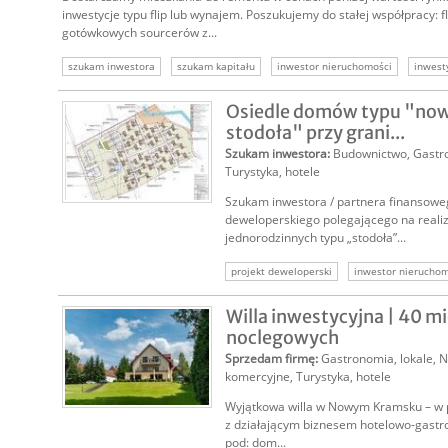
inwestycje typu flip lub wynajem. Poszukujemy do stałej współpracy: 
gotówkowych sourcerów z...
szukam inwestora
szukam kapitału
inwestor nieruchomości
inwest
Osiedle domów typu "no
stodoła" przy grani...
Szukam inwestora
:
Budownictwo
,
Gastr
Turystyka, hotele
Szukam inwestora / partnera finansowe
deweloperskiego polegającego na reali
jednorodzinnych typu „stodoła”...
projekt deweloperski
inwestor nierucho
inwestycja w polsce
klienci niemieccy
Willa inwestycyjna | 40 mi
szukam inwestora deweloperka
inwestor
noclegowych
Sprzedam firmę
:
Gastronomia, lokale
,
N
komercyjne
,
Turystyka, hotele
Wyjątkowa willa w Nowym Kramsku – w 
z działającym biznesem hotelowo-gastr
pod: dom...