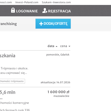
mosci.com
Invest-Poland.com
Szukam-Inwestora.com
LOGOWANIE
REJESTRACJA
DODAJ OFERTĘ
ranchising
data
cena
szkania
pomorskie
,
Gdańsk
Trójmiasto i okolice.
asu zajmować się...
chomości trójmiasto
aktualizacja: 14.07.2026
 5,6 mln
1 600 000 zł
mazowieckie
..
chomości komercyjne
wóch fermach zysk 336