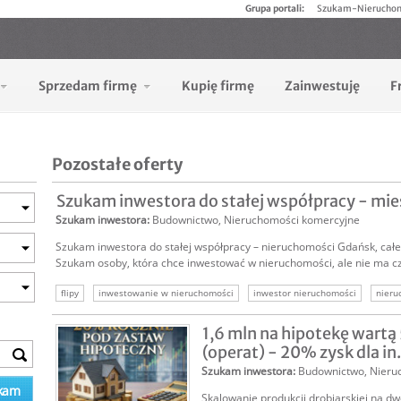
Grupa portali:
Szukam-Nierucho
Sprzedam firmę
Kupię firmę
Zainwestuję
F
Pozostałe oferty
Szukam inwestora do stałej współpracy - mie
Szukam inwestora
:
Budownictwo
,
Nieruchomości komercyjne
Szukam inwestora do stałej współpracy – nieruchomości Gdańsk, całe 
Szukam osoby, która chce inwestować w nieruchomości, ale nie ma cz
flipy
inwestowanie w nieruchomości
inwestor nieruchomości
nieru
1,6 mln na hipotekę wartą
(operat) - 20% zysk dla in.
Szukam inwestora
:
Budownictwo
,
Nieru
Skalowanie produkcji drobiarskiej na d