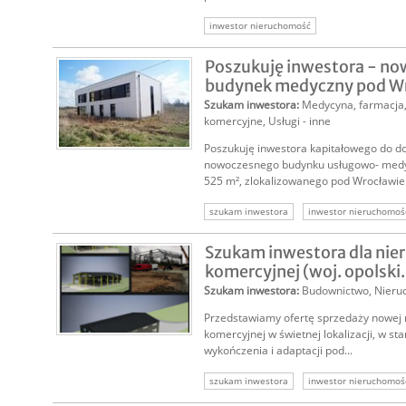
inwestor nieruchomość
Poszukuję inwestora - n
budynek medyczny pod Wr
Szukam inwestora
:
Medycyna, farmacja
komercyjne
,
Usługi - inne
Poszukuję inwestora kapitałowego do d
nowoczesnego budynku usługowo- medy
525 m², zlokalizowanego pod Wrocławiem
szukam inwestora
inwestor nieruchomoś
inwestycja w nieruchomość
nieruchomoś
Szukam inwestora dla nie
komercyjnej (woj. opolski.
Szukam inwestora
:
Budownictwo
,
Nieru
Przedstawiamy ofertę sprzedaży nowej
komercyjnej w świetnej lokalizacji, w st
wykończenia i adaptacji pod...
szukam inwestora
inwestor nieruchomoś
nieruchomość inwestycyjna
nieruchomoś