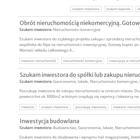
szukam inwestora
szukam kapitału
n
budynek biurowy
inwestor nieruchomość
Obrót nieruchomością niekomercyjną. Gotow
nieruchomość komercyjna
inwestycja w 
Szukam inwestora
:
Nieruchomości komercyjne
Szukam inwestora do szybkiego projektu zakupu i sprzedaży nieruc
wspólnika do flipa na nieruchomości inwestycyjnej. Gotowy kupiec po
Wartość wkładu całkowitego 4...
inwestor nieruchomość
nieruchomość komercyjna
inwestycja w nieru
inwestor do nieruchomości
szukam inwestora
Szukam inwestora do spółki lub zakupu nier
Szukam inwestora
:
Gastronomia, lokale
,
Nieruchomości komercyjne
,
Poszukuję inwestora do zakupu nieruchomości w centrum miasta. Du
powierzchni ok 3000m2 w którym znajdują się najemcy i lokatorzy na 
inwestor
szukam inwestora
poszukuję inwestora
inwestor nieruch
zakup nieruchomości
inwestor do spółki
inwestycja w nieruchmość
Inwestycja budowlana
Szukam inwestora
:
Budownictwo
,
Gastronomia, lokale
,
Nieruchomośc
Szukam inwestora do zbudowania i wynajmu hali magazynowej, hote