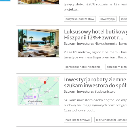
tysięcy złotych (20% rocznie na 12 mie
projektu...
pożyczka pod zastaw
inwestycja
inwe
szukam inwestora
inwestycja w biznes
Luksusowy hotel butikowy
Hiszpanii 12%+ zwrot r...
Szukam inwestora
:
Nieruchomości kome
Plaża 61 metrów, ogród z palmami i ba
turystyce wellness&spa premium. Rozbud
sprzedam hotel hiszpania
sprzedam bizn
sprzedam hotel
inwestycja hotel hiszpan
Inwestycja roboty ziemn
inwestor nieruchomość hotelowa
sprzed
szukam inwestora do spółk
Szukam inwestora
:
Budownictwo
Szukam inwestora osoby chętnej do wspó
budowy hal magazynowych oraz przygo
Częstochowie pod...
hale magazynowe
nieruchomości komerc
inwestycja budowa hal
inwestor nieruc