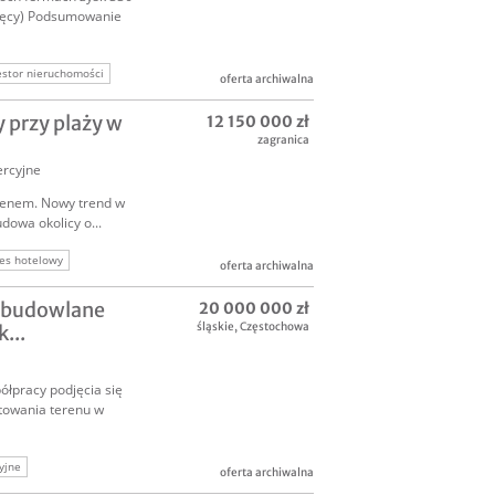
sięcy) Podsumowanie
stor nieruchomości
oferta archiwalna
inwestor do firmy
 przy plaży w
12 150 000 zł
zagranica
rcyjne
senem. Nowy trend w
owa okolicy o...
es hotelowy
oferta archiwalna
ia
hotel w hiszpanii
e budowlane
20 000 000 zł
am hotel butikowy
śląskie
,
Częstochowa
...
łpracy podjęcia się
towania terenu w
yjne
oferta archiwalna
homość