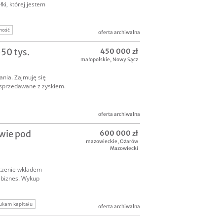
i, której jestem
mość
oferta archiwalna
50 tys.
450 000 zł
małopolskie
,
Nowy Sącz
ania. Zajmuję się
sprzedawane z zyskiem.
oferta archiwalna
wie pod
600 000 zł
mazowieckie
,
Ożarów
Mazowiecki
czenie wkładem
 biznes. Wykup
ukam kapitału
oferta archiwalna