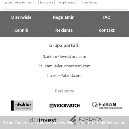
aspectnieruchomosci
franczyza
współpraca
franchising
pomyslnabiznes
pewnyinteres
własnadziałalność
O serwisie
Regulamin
FAQ
Cennik
Reklama
Kontakt
Grupa portali:
Szukam-Inwestora.com
Szukam-Nieruchomosci.com
Invest-Poland.com
Partnerzy
Strona korzysta z plików cookies. Więcej na temat plików cookies