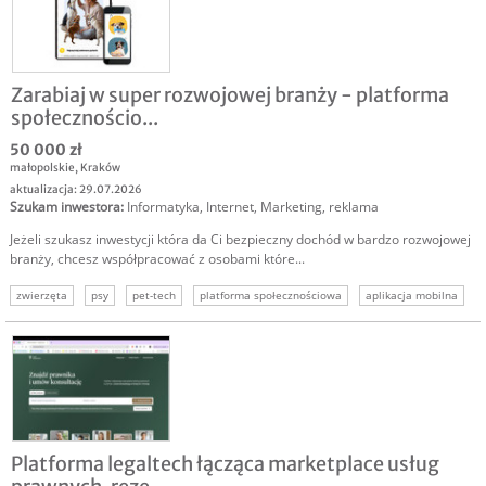
Zarabiaj w super rozwojowej branży - platforma
społecznościo...
50 000 zł
małopolskie
,
Kraków
aktualizacja: 29.07.2026
Szukam inwestora
:
Informatyka
,
Internet
,
Marketing, reklama
Jeżeli szukasz inwestycji która da Ci bezpieczny dochód w bardzo rozwojowej
branży, chcesz współpracować z osobami które...
zwierzęta
psy
pet-tech
platforma społecznościowa
aplikacja mobilna
marketplace
usługi dla zwierząt
Platforma legaltech łącząca marketplace usług