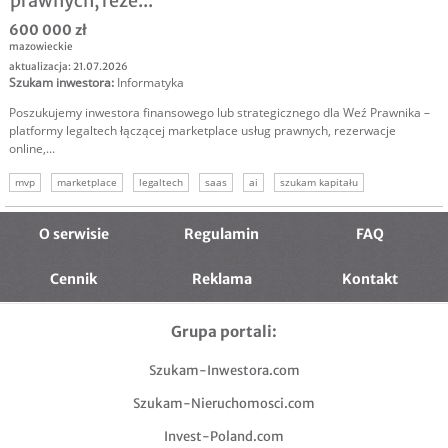
prawnych, reze...
600 000 zł
mazowieckie
aktualizacja: 21.07.2026
Szukam inwestora
:
Informatyka
Poszukujemy inwestora finansowego lub strategicznego dla Weź Prawnika –
platformy legaltech łączącej marketplace usług prawnych, rezerwacje
online,...
mvp
marketplace
legaltech
saas
ai
szukam kapitału
szukam inwestora
O serwisie
Regulamin
FAQ
Cennik
Reklama
Kontakt
Grupa portali:
Szukam-Inwestora.com
Szukam-Nieruchomosci.com
Invest-Poland.com