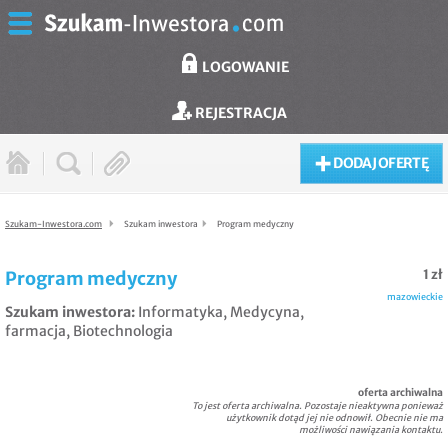
LOGOWANIE
REJESTRACJA
DODAJ OFERTĘ
Szukam-Inwestora.com
Szukam inwestora
Program medyczny
1 zł
Program medyczny
mazowieckie
Szukam inwestora
:
Informatyka
,
Medycyna,
farmacja
,
Biotechnologia
oferta archiwalna
To jest oferta archiwalna. Pozostaje nieaktywna ponieważ
użytkownik dotąd jej nie odnowił. Obecnie nie ma
możliwości nawiązania kontaktu.