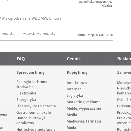
warmińsko-mazurskie
,
Nidzica
 1MW z ogrodzeniem, WZ 2 MW, Umowa
energetyka
inwestycja w energetykę
aktualizacja: 03.07.2026
FAQ
Cennik
Rekla
Sprzedam firmę
Kupię firmę
Zainwes
Ekologia i ochrona
Inna branża
Motoryz
środowiska
Nieruch
Internet
Elektronika
komerc
Logistyka
Energetyka
Odzież,
Marketing, reklama
Finanse, ubezpieczenia
Outsour
Meble, wyposażenie
Gastronomia, lokale
Produkcj
ewna
Media
Handel hurtowy i
Projekt
Medycyna, farmacja
detaliczny
wzornic
wo
Moda
Hutnictwo i metalurgia
Rolnict