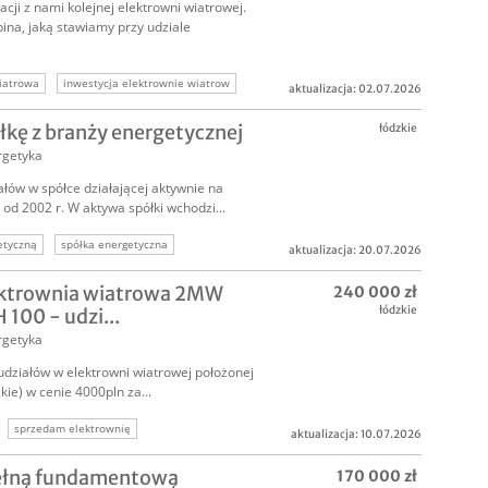
cji z nami kolejnej elektrowni wiatrowej.
rbina, jaką stawiamy przy udziale
iatrowa
inwestycja elektrownie wiatrow
aktualizacja: 02.07.2026
getyka
inwestorzy energetyka
kę z branży energetycznej
łódzkie
rgetyka
ów w spółce działającej aktywnie na
od 2002 r. W aktywa spółki wchodzi...
etyczną
spółka energetyczna
aktualizacja: 20.07.2026
zedam firmę energetyczną
lektrownia wiatrowa 2MW
240 000 zł
spółka na sprzedaż
sprzedaż biznesu
łódzkie
100 - udzi...
rgetyka
działów w elektrowni wiatrowej położonej
kie) w cenie 4000pln za...
sprzedam elektrownię
aktualizacja: 10.07.2026
oze
oze inwestor
inwestrycja w oze
pełną fundamentową
170 000 zł