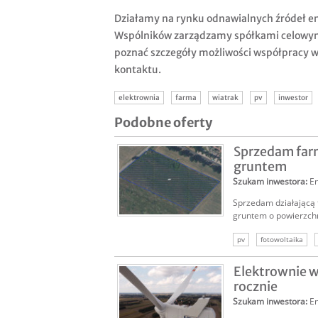
Działamy na rynku odnawialnych źródeł ene
Wspólników zarządzamy spółkami celowymi
poznać szczegóły możliwości współpracy 
kontaktu.
elektrownia
farma
wiatrak
pv
inwestor
Podobne oferty
Sprzedam far
gruntem
Szukam inwestora
:
E
Sprzedam działającą 
gruntem o powierzchn
pv
fotowoltaika
odnawialne
energia
Elektrownie w
rocznie
Szukam inwestora
:
E