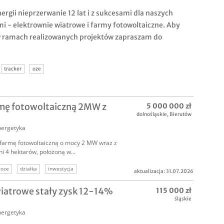
rgii nieprzerwanie 12 lat i z sukcesami dla naszych
 - elektrownie wiatrowe i farmy fotowoltaiczne. Aby
w ramach realizowanych projektów zapraszam do
tracker
oze
mę fotowoltaiczną 2MW z
5 000 000 zł
dolnośląskie
,
Bierutów
nergetyka
farmę fotowoltaiczną o mocy 2 MW wraz z
i 4 hektarów, położoną w...
oze
działka
inwestycja
aktualizacja: 31.07.2026
iatrowe stały zysk 12-14%
115 000 zł
śląskie
nergetyka