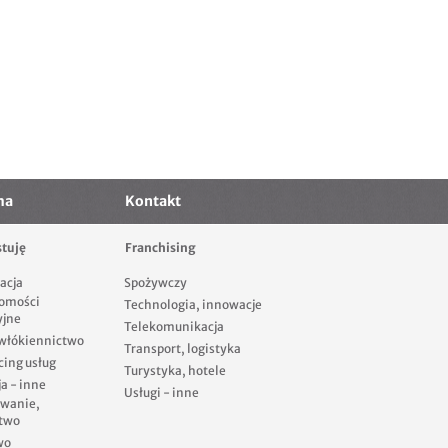
ma
Kontakt
tuję
Franchising
acja
Spożywczy
omości
Technologia, innowacje
yjne
Telekomunikacja
 włókiennictwo
Transport, logistyka
cing usług
Turystyka, hotele
a - inne
Usługi - inne
owanie,
two
wo