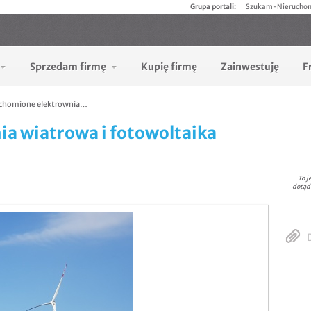
Grupa portali:
Szukam-Nierucho
Sprzedam firmę
Kupię firmę
Zainwestuję
F
chomione elektrownia…
a wiatrowa i fotowoltaika
To j
dotąd
D