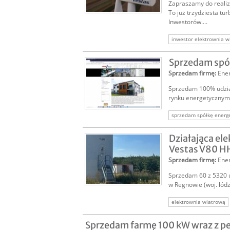
Zapraszamy do realiza
To już trzydziesta tu
Inwestorów....
inwestor elektrownia w
szukam inwestora ener
Sprzedam spół
Sprzedam firmę
:
Ene
Sprzedam 100% udział
rynku energetycznym 
sprzedam spółkę energ
sprzedaż spółki
spr
Działająca e
energetyka inwestycja
Vestas V80 HH 
Sprzedam firmę
:
Ene
Sprzedam 60 z 5320 u
w Regnowie (woj. łódz
elektrownia wiatrową
energetyka wiatrowa
Sprzedam farmę 100 kW wraz z 