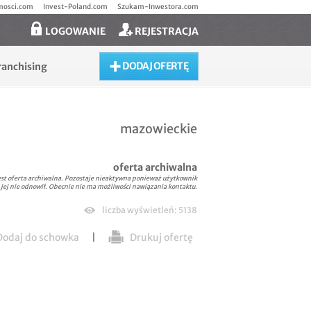
mosci.com
Invest-Poland.com
Szukam-Inwestora.com
LOGOWANIE
REJESTRACJA
DODAJ OFERTĘ
ranchising
mazowieckie
oferta archiwalna
est oferta archiwalna. Pozostaje nieaktywna ponieważ użytkownik
 jej nie odnowił. Obecnie nie ma możliwości nawiązania kontaktu.
liczba wyświetleń: 5138
odaj do schowka
|
Drukuj ofertę