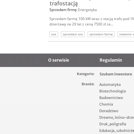
trafostacją
Sprzedam firmę
:
Energetyka
Sprzedam farmę 100 kW wraz z stacją trafo pod
dzierżawy na 29 lat z ceną 7500 zł za...
oze
sprzedam oze
sprzedam farmę
inwestor 
inwestor energetyka odnawialna
O serwisie
Regulamin
Kategorie:
Szukam inwestora
Branże:
Automatyka
Biotechnologia
Budownictwo
Chemia
Doradztwo
Drewno, leśno-drz
Druk, poligrafia
Edukacja, szkolnict