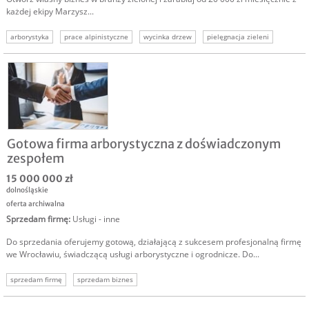
każdej ekipy Marzysz...
arborystyka
prace alpinistyczne
wycinka drzew
pielęgnacja zieleni
ogrodnictwo
praca na wysokościach
dochodowa branża
Gotowa firma arborystyczna z doświadczonym
zespołem
15 000 000 zł
dolnośląskie
oferta archiwalna
Sprzedam firmę
:
Usługi - inne
Do sprzedania oferujemy gotową, działającą z sukcesem profesjonalną firmę
we Wrocławiu, świadczącą usługi arborystyczne i ogrodnicze. Do...
sprzedam firmę
sprzedam biznes