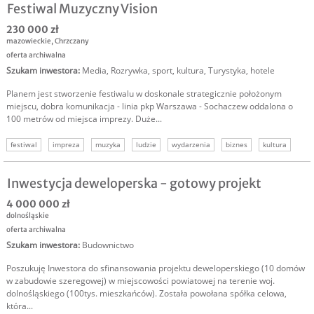
Festiwal Muzyczny Vision
230 000 zł
mazowieckie
,
Chrzczany
oferta archiwalna
Szukam inwestora
:
Media
,
Rozrywka, sport, kultura
,
Turystyka, hotele
Planem jest stworzenie festiwalu w doskonale strategicznie położonym
miejscu, dobra komunikacja - linia pkp Warszawa - Sochaczew oddalona o
100 metrów od miejsca imprezy. Duże...
festiwal
impreza
muzyka
ludzie
wydarzenia
biznes
kultura
Inwestycja deweloperska - gotowy projekt
4 000 000 zł
dolnośląskie
oferta archiwalna
Szukam inwestora
:
Budownictwo
Poszukuję Inwestora do sfinansowania projektu deweloperskiego (10 domów
w zabudowie szeregowej) w miejscowości powiatowej na terenie woj.
dolnośląskiego (100tys. mieszkańców). Została powołana spółka celowa,
która...