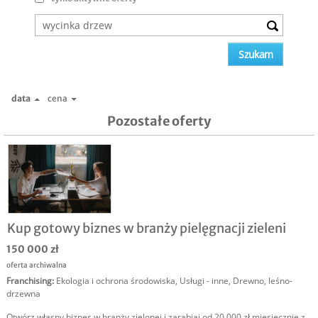
data
cena
Pozostałe oferty
Kup gotowy biznes w branży pielęgnacji zieleni
150 000 zł
oferta archiwalna
Franchising
:
Ekologia i ochrona środowiska
,
Usługi - inne
,
Drewno, leśno-
drzewna
Otwórz własny biznes w branży zielonej i zarabiaj od 20 000 zł miesięcznie z