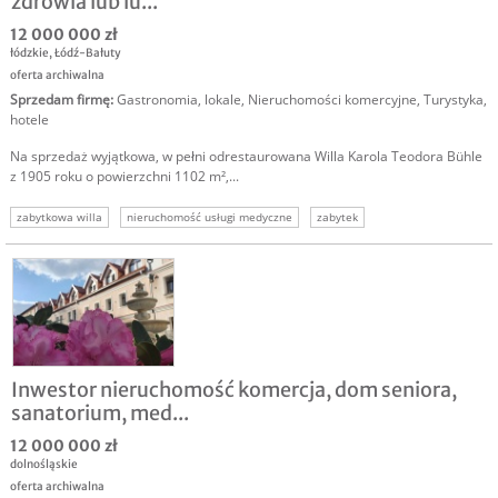
zdrowia lub lu...
12 000 000 zł
łódzkie
,
Łódź-Bałuty
oferta archiwalna
Sprzedam firmę
:
Gastronomia, lokale
,
Nieruchomości komercyjne
,
Turystyka,
hotele
Na sprzedaż wyjątkowa, w pełni odrestaurowana Willa Karola Teodora Bühle
z 1905 roku o powierzchni 1102 m²,...
zabytkowa willa
nieruchomość usługi medyczne
zabytek
sprzedam zabytek
nieruchomość komercyjna
Inwestor nieruchomość komercja, dom seniora,
sanatorium, med...
12 000 000 zł
dolnośląskie
oferta archiwalna