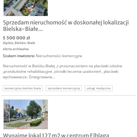
Sprzedam nieruchomość w doskonałej lokalizacji
Bielska-Białe...
5 500 000 zł
śląskie
,
Bielsko-Biała
oferta archiwalna
Szukam inwestora
:
Nieruchomości komercyjne
Nieruchomość w Bielsku-Białej ,z przeznaczeniem na placówki szkolne
,przedszkolne rehabilitacyjne ,ośrodki leczenia uzależnień , placówki
wychowawcze. Zintegrowane...
komercyjna bielsko biała
sprzedam komercyjną
usługi medyczne
sprzedam budynek usługi
nieruchomość komercyjna
nieruchomości komercyjne
Wynajmę lokal 127 m2 w centrum Elbląga