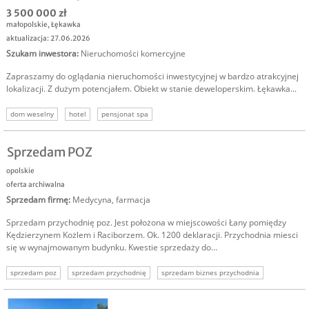
3 500 000 zł
małopolskie
,
Łękawka
aktualizacja: 27.06.2026
Szukam inwestora
:
Nieruchomości komercyjne
Zapraszamy do oglądania nieruchomości inwestycyjnej w bardzo atrakcyjnej
lokalizacji. Z dużym potencjałem. Obiekt w stanie deweloperskim. Łękawka...
dom weselny
hotel
pensjonat spa
Sprzedam POZ
opolskie
oferta archiwalna
Sprzedam firmę
:
Medycyna, farmacja
Sprzedam przychodnię poz. Jest położona w miejscowości Łany pomiędzy
Kędzierzynem Kożlem i Raciborzem. Ok. 1200 deklaracji. Przychodnia miesci
się w wynajmowanym budynku. Kwestie sprzedaży do...
sprzedam poz
sprzedam przychodnię
sprzedam biznes przychodnia
sprzedam firmę przychodnia
usługi medyczne