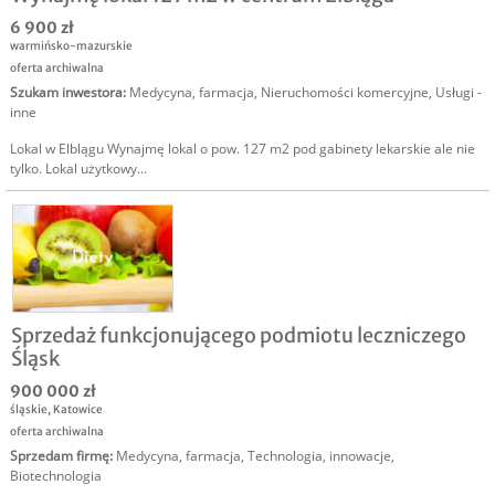
6 900 zł
warmińsko-mazurskie
oferta archiwalna
Szukam inwestora
:
Medycyna, farmacja
,
Nieruchomości komercyjne
,
Usługi -
inne
Lokal w Elblągu Wynajmę lokal o pow. 127 m2 pod gabinety lekarskie ale nie
tylko. Lokal użytkowy...
Sprzedaż funkcjonującego podmiotu leczniczego
Śląsk
900 000 zł
śląskie
,
Katowice
oferta archiwalna
Sprzedam firmę
:
Medycyna, farmacja
,
Technologia, innowacje
,
Biotechnologia