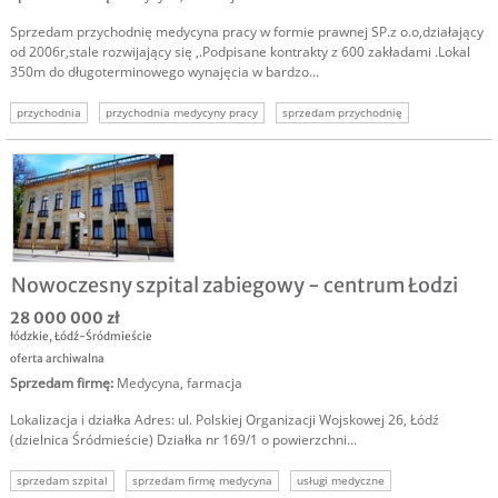
Sprzedam przychodnię medycyna pracy w formie prawnej SP.z o.o,działający
od 2006r,stale rozwijający się ,.Podpisane kontrakty z 600 zakładami .Lokal
350m do długoterminowego wynajęcia w bardzo...
przychodnia
przychodnia medycyny pracy
sprzedam przychodnię
sprzedam biznes medycyna
sprzedam firmę medyczną
usługi medyczne
oferta sprzedaży przychodni
Nowoczesny szpital zabiegowy - centrum Łodzi
28 000 000 zł
łódzkie
,
Łódź-Śródmieście
oferta archiwalna
Sprzedam firmę
:
Medycyna, farmacja
Lokalizacja i działka Adres: ul. Polskiej Organizacji Wojskowej 26, Łódź
(dzielnica Śródmieście) Działka nr 169/1 o powierzchni...
sprzedam szpital
sprzedam firmę medycyna
usługi medyczne