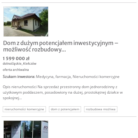
szpital na sprzedaż
inwestycja w szpital
inwestor do szpitala
Dom z dużym potencjałem inwestycyjnym –
możliwość rozbudowy...
1 599 000 zł
dolnośląskie
,
Kiełczów
oferta archiwalna
Szukam inwestora
:
Medycyna, farmacja
,
Nieruchomości komercyjne
Opis nieruchomości Na sprzedaż przestronny dom jednorodzinny z
użytkowym poddaszem, posadowiony na dużej, prostokątnej działce w
spokojnej...
nieruchomości komercyjne
dom z potencjałem
rozbudowa możliwa
spokojna okolica
blisko wrocławia
dom do zamieszkania