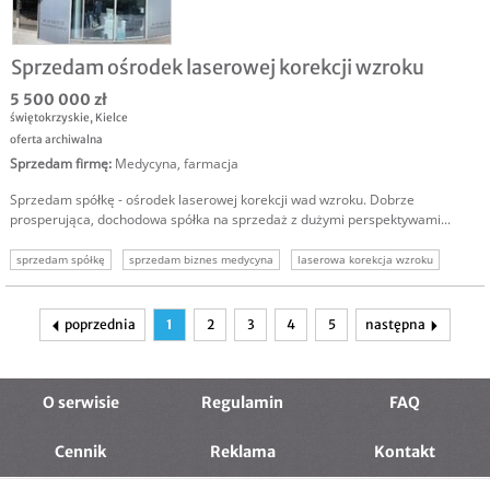
Sprzedam ośrodek laserowej korekcji wzroku
5 500 000 zł
świętokrzyskie
,
Kielce
oferta archiwalna
Sprzedam firmę
:
Medycyna, farmacja
Sprzedam spółkę - ośrodek laserowej korekcji wad wzroku. Dobrze
prosperująca, dochodowa spółka na sprzedaż z dużymi perspektywami...
sprzedam spółkę
sprzedam biznes medycyna
laserowa korekcja wzroku
sprzedam firmę medycyna
usługi medyczne
poprzednia
1
2
3
4
5
następna
O serwisie
Regulamin
FAQ
Cennik
Reklama
Kontakt