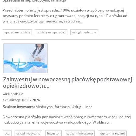
Sprzedam firmę
:
Medycyna, farmacja
Przedmiotem oferty jest sprzedaż 100% udziałów w spółce prowadzącej
prywatny podmiot leczniczy o ugruntowanej pozycji na rynku. Placówka od
wielu lat świadczy usługi medyczne, zatrudnia...
sprzedam udziały
udziały na sprzedaż
usługi medyczne
sprzedam biznes przychodnia
oferta sprzedaży udziałów
udziały w spółce
sprzedaż udziałów
Zainwestuj w nowoczesną placówkę podstawowej
opieki zdrowotn...
wielkopolskie
aktualizacja: 06.07.2026
Szukam inwestora
:
Medycyna, farmacja
,
Usługi - inne
Nowoczesna placówka poz nawiąże współpracę z inwestorem w celu dalszej
rozbudowy na terenie województwa wielkopolskiego. W obliczu...
poz
usługi medyczne
inwestor
szukam inwestora
kapitał na rozwój