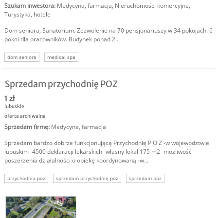
Szukam inwestora
:
Medycyna, farmacja
,
Nieruchomości komercyjne
,
Turystyka, hotele
Dom seniora, Sanatorium. Zezwolenie na 70 pensjonariuszy w 34 pokojach. 6
pokoi dla pracowników. Budynek ponad 2...
dom seniora
medical spa
Sprzedam przychodnię POZ
1 zł
lubuskie
oferta archiwalna
Sprzedam firmę
:
Medycyna, farmacja
Sprzedam bardzo dobrze funkcjonującą Przychodnię P O Z -w województwie
lubuskim -4500 deklaracji lekarskich -własny lokal 175 m2 -możliwość
poszerzenia działalności o opiekę koordynowaną -w...
przychodnia poz
sprzedam przychodnię poz
sprzedam poz
sprzedam przychodnię
sprzedam firmę medycyna
usługi medyczne
oferta sprzedaży przychodni