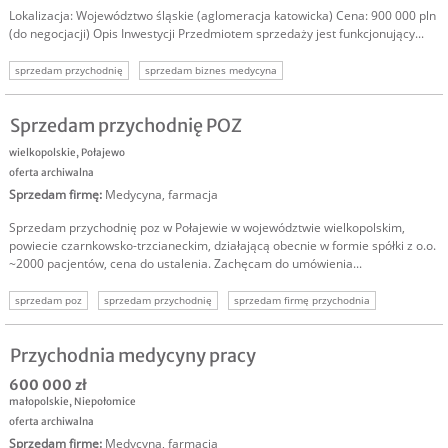
Lokalizacja: Województwo śląskie (aglomeracja katowicka) Cena: 900 000 pln
(do negocjacji) Opis Inwestycji Przedmiotem sprzedaży jest funkcjonujący...
sprzedam przychodnię
sprzedam biznes medycyna
sprzedam firmę medyczną
usługi medyczne
podmiot leczniczy
Sprzedam przychodnię POZ
wielkopolskie
,
Połajewo
oferta archiwalna
Sprzedam firmę
:
Medycyna, farmacja
Sprzedam przychodnię poz w Połajewie w województwie wielkopolskim,
powiecie czarnkowsko-trzcianeckim, działającą obecnie w formie spółki z o.o.
~2000 pacjentów, cena do ustalenia. Zachęcam do umówienia...
sprzedam poz
sprzedam przychodnię
sprzedam firmę przychodnia
sprzedam biznes medycyna
firma usługi medyczne
Przychodnia medycyny pracy
600 000 zł
małopolskie
,
Niepołomice
oferta archiwalna
Sprzedam firmę
:
Medycyna, farmacja