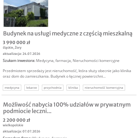
sprzedam biznes warszawa
Budynek na usługi medyczne z częścią mieszkalną
3 990 000 zł
śląskie
,
Żory
aktualizacja: 24.07.2026
Szukam inwestora
:
Medycyna, farmacja
,
Nieruchomości komercyjne
Przedmiotem sprzedaży jest nieruchomość, która służy obecnie jako klinika
oraz dom do zamieszkania. Budynek o łącznej powierzchni...
medycyna
lekarze
przychodnia
klinika
nieruchomość komercyjna
usługi medyczne
nieruchomość usługi medyczne
Możliwość nabycia 100% udziałów w prywatnym
podmiocie leczni...
2 200 000 zł
wielkopolskie
aktualizacja: 07.07.2026