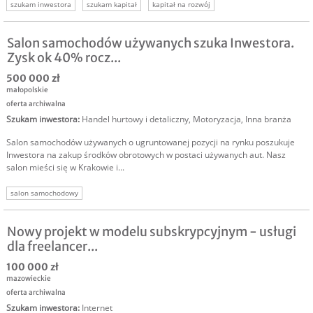
szukam inwestora
szukam kapitał
kapitał na rozwój
szukamy finansowania
finansowanie rozwoju firmy
inwestor do firmy
Salon samochodów używanych szuka Inwestora.
Zysk ok 40% rocz...
500 000 zł
małopolskie
oferta archiwalna
Szukam inwestora
:
Handel hurtowy i detaliczny
,
Motoryzacja
,
Inna branża
Salon samochodów używanych o ugruntowanej pozycji na rynku poszukuje
Inwestora na zakup środków obrotowych w postaci używanych aut. Nasz
salon mieści się w Krakowie i...
salon samochodowy
Nowy projekt w modelu subskrypcyjnym - usługi
dla freelancer...
100 000 zł
mazowieckie
oferta archiwalna
Szukam inwestora
:
Internet