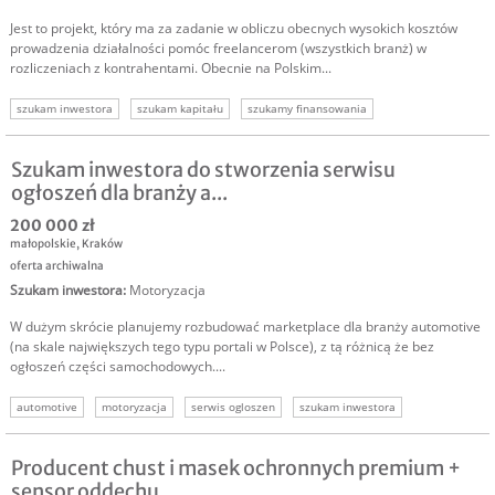
Jest to projekt, który ma za zadanie w obliczu obecnych wysokich kosztów
prowadzenia działalności pomóc freelancerom (wszystkich branż) w
rozliczeniach z kontrahentami. Obecnie na Polskim...
szukam inwestora
szukam kapitału
szukamy finansowania
szukam wspólnika
usługi dla freelancerów
Szukam inwestora do stworzenia serwisu
ogłoszeń dla branży a...
200 000 zł
małopolskie
,
Kraków
oferta archiwalna
Szukam inwestora
:
Motoryzacja
W dużym skrócie planujemy rozbudować marketplace dla branży automotive
(na skale największych tego typu portali w Polsce), z tą różnicą że bez
ogłoszeń części samochodowych....
automotive
motoryzacja
serwis ogloszen
szukam inwestora
Producent chust i masek ochronnych premium +
sensor oddechu