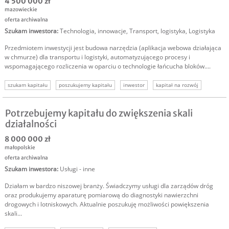
4 500 000 zł
mazowieckie
oferta archiwalna
Szukam inwestora
:
Technologia, innowacje
,
Transport, logistyka
,
Logistyka
Przedmiotem inwestycji jest budowa narzędzia (aplikacja webowa działająca
w chmurze) dla transportu i logistyki, automatyzującego procesy i
wspomagającego rozliczenia w oparciu o technologie łańcucha bloków....
szukam kapitału
poszukujemy kapitału
inwestor
kapitał na rozwój
software
inwestor do biznesu
inwestor do firmy
Potrzebujemy kapitału do zwiększenia skali
działalności
8 000 000 zł
małopolskie
oferta archiwalna
Szukam inwestora
:
Usługi - inne
Działam w bardzo niszowej branży. Świadczymy usługi dla zarządów dróg
oraz produkujemy aparaturę pomiarową do diagnostyki nawierzchni
drogowych i lotniskowych. Aktualnie poszukuję możliwości powiększenia
skali...