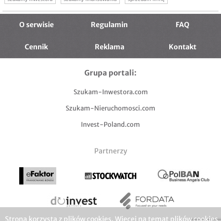
sprzedam markę
sprzedam market
O serwisie
Regulamin
FAQ
Cennik
Reklama
Kontakt
Grupa portali:
Szukam-Inwestora.com
Szukam-Nieruchomosci.com
Invest-Poland.com
Partnerzy
Strona korzysta z plików cookies. Więcej na temat plików cookies