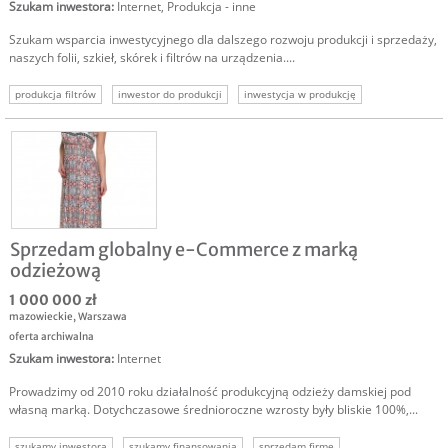
Szukam inwestora
:
Internet
,
Produkcja - inne
Szukam wsparcia inwestycyjnego dla dalszego rozwoju produkcji i sprzedaży,
naszych folii, szkieł, skórek i filtrów na urządzenia....
produkcja filtrów
inwestor do produkcji
inwestycja w produkcję
Sprzedam globalny e-Commerce z marką
odzieżową
1 000 000 zł
mazowieckie
,
Warszawa
oferta archiwalna
Szukam inwestora
:
Internet
Prowadzimy od 2010 roku działalność produkcyjną odzieży damskiej pod
własną marką. Dotychczasowe średnioroczne wzrosty były bliskie 100%,...
szukamy inwestora
szukamy finansowania
sprzedam firmę