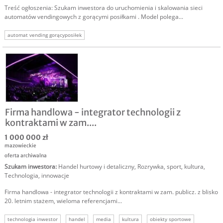
Treść ogłoszenia: Szukam inwestora do uruchomienia i skalowania sieci
automatów vendingowych z gorącymi posiłkami . Model polega...
automat vending gorącyposiłek
Firma handlowa - integrator technologii z
kontraktami w zam....
1 000 000 zł
mazowieckie
oferta archiwalna
Szukam inwestora
:
Handel hurtowy i detaliczny
,
Rozrywka, sport, kultura
,
Technologia, innowacje
Firma handlowa - integrator technologii z kontraktami w zam. publicz. z blisko
20. letnim stażem, wieloma referencjami...
technologia inwestor
handel
media
kultura
obiekty sportowe