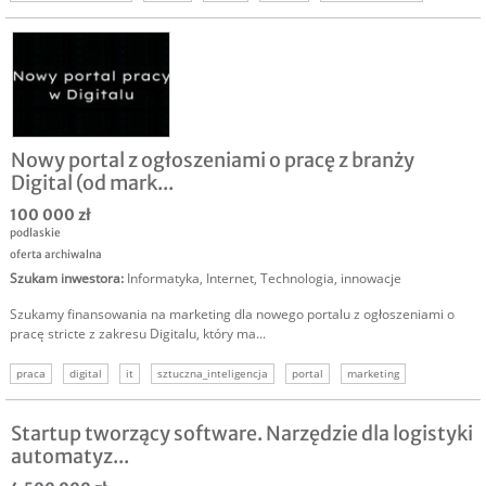
inwestycja w technologię
Nowy portal z ogłoszeniami o pracę z branży
Digital (od mark...
100 000 zł
podlaskie
oferta archiwalna
Szukam inwestora
:
Informatyka
,
Internet
,
Technologia, innowacje
Szukamy finansowania na marketing dla nowego portalu z ogłoszeniami o
pracę stricte z zakresu Digitalu, który ma...
praca
digital
it
sztuczna_inteligencja
portal
marketing
programowanie
Startup tworzący software. Narzędzie dla logistyki
automatyz...