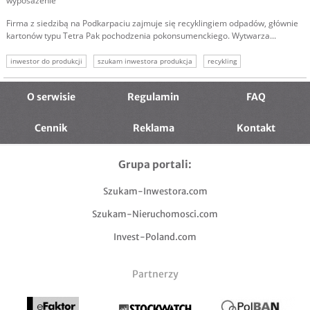
wyposażenie
Firma z siedzibą na Podkarpaciu zajmuje się recyklingiem odpadów, głównie
kartonów typu Tetra Pak pochodzenia pokonsumenckiego. Wytwarza...
inwestor do produkcji
szukam inwestora produkcja
recykling
szukam inwestora recycling
szukam kapitału
inwestycja w produkcję
inwestor recycling
O serwisie
Regulamin
FAQ
Cennik
Reklama
Kontakt
Grupa portali:
Szukam-Inwestora.com
Szukam-Nieruchomosci.com
Invest-Poland.com
Partnerzy