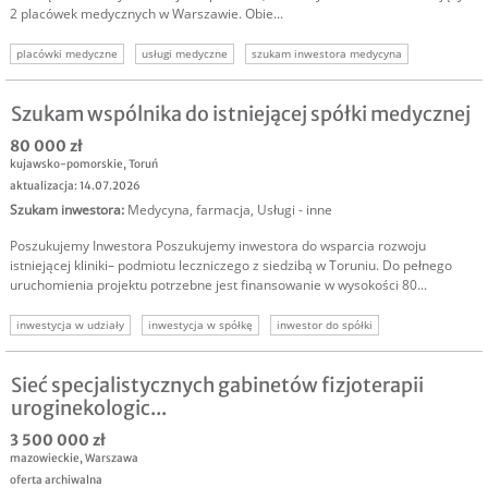
2 placówek medycznych w Warszawie. Obie...
placówki medyczne
usługi medyczne
szukam inwestora medycyna
szukam kapitału
biznes warszawa
Szukam wspólnika do istniejącej spółki medycznej
80 000 zł
kujawsko-pomorskie
,
Toruń
aktualizacja: 14.07.2026
Szukam inwestora
:
Medycyna, farmacja
,
Usługi - inne
Poszukujemy Inwestora Poszukujemy inwestora do wsparcia rozwoju
istniejącej kliniki– podmiotu leczniczego z siedzibą w Toruniu. Do pełnego
uruchomienia projektu potrzebne jest finansowanie w wysokości 80...
inwestycja w udziały
inwestycja w spółkę
inwestor do spółki
szukam inwestora medycyna
inwestor spółka medyczna
spółka szuka inwestora
szukam kapitału medycyna
Sieć specjalistycznych gabinetów fizjoterapii
uroginekologic...
3 500 000 zł
mazowieckie
,
Warszawa
oferta archiwalna