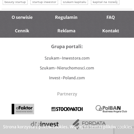
beauty startup
startup inwestor
szukam kapitału
kapitał na rozwój
rozwój firmy startup
szukam inwestora beauty
szukam inwestora startup
O serwisie
Regulamin
FAQ
Cennik
Reklama
Kontakt
Grupa portali:
Szukam-Inwestora.com
Szukam-Nieruchomosci.com
Invest-Poland.com
Partnerzy
Strona korzysta z plików cookies. Więcej na temat plików cookies