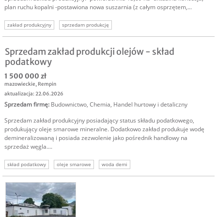
plan ruchu kopalni -postawiona nowa suszarnia (z całym osprzętem,...
zakład produkcyjny
sprzedam produkcję
Sprzedam zakład produkcji olejów - skład
podatkowy
1 500 000 zł
mazowieckie
,
Rempin
aktualizacja: 22.06.2026
Sprzedam firmę
:
Budownictwo
,
Chemia
,
Handel hurtowy i detaliczny
Sprzedam zakład produkcyjny posiadający status składu podatkowego,
produkujący oleje smarowe mineralne. Dodatkowo zakład produkuje wodę
demineralizowaną i posiada zezwolenie jako pośrednik handlowy na
sprzedaż węgla....
skład podatkowy
oleje smarowe
woda demi
sprzedam zakład produkcyjny
sprzedam produkcję
sprzedam biznes
sprzedam firmę