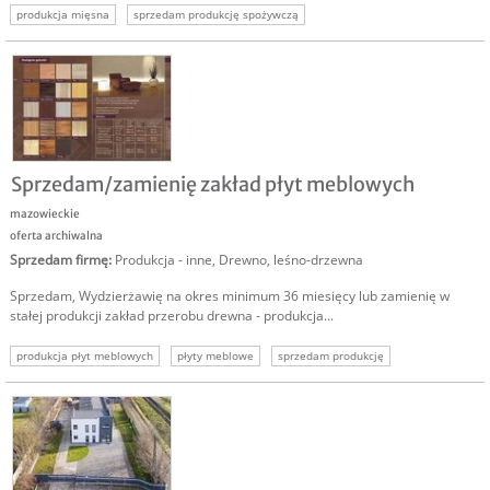
produkcja mięsna
sprzedam produkcję spożywczą
sprzedam firmę produkcyjną
sprzedam zakład produkcyjny
sprzedam biznes produkcja
Sprzedam/zamienię zakład płyt meblowych
mazowieckie
oferta archiwalna
Sprzedam firmę
:
Produkcja - inne
,
Drewno, leśno-drzewna
Sprzedam, Wydzierżawię na okres minimum 36 miesięcy lub zamienię w
stałej produkcji zakład przerobu drewna - produkcja...
produkcja płyt meblowych
płyty meblowe
sprzedam produkcję
sprzedam zakład produkcyjny