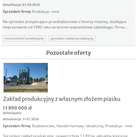
aktualizacja: 03.08.2026
Sprzedam firmę
:
Produkcja - inne
Na sprzedaż prosperujące przedsiębiorstwo z branży mięsnej, działające
nieprzerwanie od 1990 roku na terenie województwa lubelskiego. Firma...
nieruchomość produkcyjna
sprzedam zakład produkcyjny
nieruchomość na produkcję
zakład przetwórstwa mięsnego
Pozostałe oferty
zakład produkcyjny
zakład produkcji mięsnej
Zakład produkcyjny z własnym złożem piasku
13 890 000 zł
dolnośląskie
aktualizacja: 31.07.2026
Sprzedam firmę
:
Budownictwo
,
Handel hurtowy i detaliczny
,
Produkcja - inne
Sprzedam zakład produkcyjny: -powierzchnia 13,89 ha -aktualna koncesja,