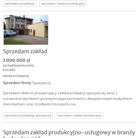
sprzedam produkcję
sprzedam zakład produkcyjny
sprzedam biznes produkcja
sprzedam firmę produkcyjną
sprzedam firmę spożywczą
Sprzedam zakład
3 000 000 zł
zachodniopomorskie
,
Koszalin
oferta archiwalna
Sprzedam firmę
:
Spożywczy
Sprzedam dobrze prosperujący zakład produkcji spożywczej wraz z
surowcami,wyrobami gotowymi,wyposażeniem,z dwupiętrowym budynkiem
mieszkalnym oraz środkami transportu na...
sprzedam produkcję spożywczą
sprzedam zakład produkcyjny
sprzedam biznes produkcja
inwestycja w firmę
przejęcie firmy
firma do przejęcia
Sprzedam zakład produkcyjno-usługowy w branży