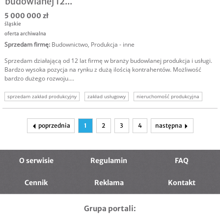
budowlanej 12...
5 000 000 zł
śląskie
oferta archiwalna
Sprzedam firmę
:
Budownictwo
,
Produkcja - inne
Sprzedam działającą od 12 lat firmę w branży budowlanej produkcja i usługi.
Bardzo wysoka pozycja na rynku z dużą ilością kontrahentów. Możliwość
bardzo dużego rozwoju....
sprzedam zakład produkcyjny
zakład usługowy
nieruchomość produkcyjna
sprzedam biznes
sprzedam firmę
poprzednia
1
2
3
4
następna
O serwisie
Regulamin
FAQ
Cennik
Reklama
Kontakt
Grupa portali: