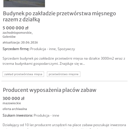
Budynek po zakładzie przetwórstwa mięsnego
razem z działką
5 000 000 zł
zachodniopomorskie
,
Goleniów
aktualizacja: 20.06.2026
Sprzedam firmę
:
Produkcja - inne
,
Spożywczy
Sprzedam budynek po zakładzie przetwórni mięsa na działce 3000m2 wraz z
trzema budynkami gospodarczymi. Znajduje się w...
zakład przetwórstwa mięsa
przetwórstwo mięsne
sprzedam produkcję mięsną
sprzedam zakład produkcyjny
nieruchomość produkcyjna
nieruchomość komercyjna
Producent wyposażenia placów zabaw
nieruchomość inwestycyjna
300 000 zł
mazowieckie
oferta archiwalna
Szukam inwestora
:
Produkcja - inne
Działający od 10 lat producent urządzeń na place zabaw poszukuje inwestora