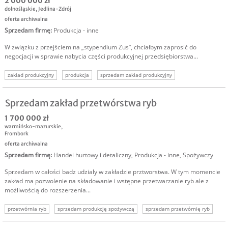
2 000 000 zł
dolnośląskie
,
Jedlina-Zdrój
oferta archiwalna
Sprzedam firmę
:
Produkcja - inne
W związku z przejściem na „stypendium Zus”, chciałbym zaprosić do
negocjacji w sprawie nabycia części produkcyjnej przedsiębiorstwa...
zakład produkcyjny
produkcja
sprzedam zakład produkcyjny
sprzedam produkcję
oferta sprzedaży zakładu
firma produkcyjna
sprzedam firmę prodyukcyjną
Sprzedam zakład przetwórstwa ryb
1 700 000 zł
warmińsko-mazurskie
,
Frombork
oferta archiwalna
Sprzedam firmę
:
Handel hurtowy i detaliczny
,
Produkcja - inne
,
Spożywczy
Sprzedam w całości badz udzialy w zakładzie prztworstwa. W tym momencie
zakład ma pozwolenie na składowanie i wstępne przetwarzanie ryb ale z
możliwością do rozszerzenia...
przetwórnia ryb
sprzedam produkcję spożywczą
sprzedam przetwórnię ryb
sprzedam zakład produkcyjny
sprzedam biznes
sprzedam firmę