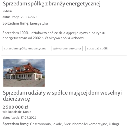
Sprzedam spółkę z branży energetycznej
łódzkie
aktualizacja: 20.07.2026
Sprzedam firmę
:
Energetyka
Sprzedam 100% udziałów w spółce działającej aktywnie na rynku
energetycznym od 2002 r. W aktywa spółki wchodzi...
sprzedam spółkę energetyczną
spółka energetyczna
sprzedaż spółki
sprzedam firmę energetyczną
energetyka inwestycja
spółka na sprzedaż
sprzedaż biznesu
Sprzedam udziały w spółce mającej dom weselny i
dzierżawcę
2 500 000 zł
wielkopolskie
,
Konin
aktualizacja: 17.07.2026
Sprzedam firmę
:
Gastronomia, lokale
,
Nieruchomości komercyjne
,
Usługi -