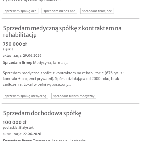
sprzedam spółkę oze
sprzedam biznes oze
sprzedam firmę oze
inwestor oze
oze
odnawialne źródła energii
inwestycja w oze
Sprzedam medyczną spółkę z kontraktem na
rehabilitację
750 000 zł
śląskie
aktualizacja: 29.06.2026
Sprzedam firmę
:
Medycyna, farmacja
Sprzedam medyczną spółkę z kontraktem na rehabilitację (676 tys. zł
kontrakt + pacjenci prywatni). Spółka działająca od 2000 roku, brak
zadłużenia. Lokal w pełni wyposażony...
sprzedam spółkę medyczną
sprzedam biznes medyczny
spółka medyczna kontrakt
sprzedam spółkę kontrakt
usługi medyczne
Sprzedam dochodowa spółkę
100 000 zł
podlaskie
,
Białystok
aktualizacja: 22.06.2026
Sprzedam firmę
:
Transport, logistyka
,
Logistyka