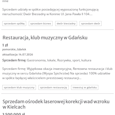
inne
Sprzedam udziały w spółce posiadającej wyposażoną funkcjonującą
nieruchomość Dwór Biesiadny w Koninie Ul. Jana Pawła II 104....
sprzedam spółkę
sprzedam biznes
dwór biesiadny
sprzedam dwór
dom weselny
sprzedam biznes gastronomia
Restauracja, klub muzyczny w Gdańsku
1 zł
pomorskie
,
Gdańsk
aktualizacja: 14.07.2026
Sprzedam firmę
:
Gastronomia, lokale
,
Rozrywka, sport, kultura
Sprzedam firmę: Wyjątkowa okazja inwestycyjna, Rentowna restauracja i klub
muzyczny w sercu Gdańska (Wyspa Spichrzów) Na sprzedaż 100% udziałów
w spółce będącej właścicielem prestiżowej restauracji...
sprzedam klub muzyczny
sprzedam restaurację
inwestuj w gdańsku
gdańsk sprzedam biznes
sprzedam biznes
sprzedam spółkę
sprzedam biznes gdańsk
Sprzedam ośrodek laserowej korekcji wad wzroku
w Kielcach
3 500 000 zł