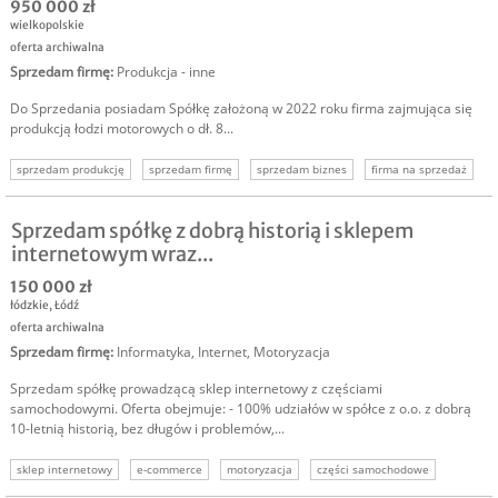
950 000 zł
wielkopolskie
oferta archiwalna
Sprzedam firmę
:
Produkcja - inne
Do Sprzedania posiadam Spółkę założoną w 2022 roku firma zajmująca się
produkcją łodzi motorowych o dł. 8...
sprzedam produkcję
sprzedam firmę
sprzedam biznes
firma na sprzedaż
Sprzedam spółkę z dobrą historią i sklepem
internetowym wraz...
150 000 zł
łódzkie
,
Łódź
oferta archiwalna
Sprzedam firmę
:
Informatyka
,
Internet
,
Motoryzacja
Sprzedam spółkę prowadzącą sklep internetowy z częściami
samochodowymi. Oferta obejmuje: - 100% udziałów w spółce z o.o. z dobrą
10-letnią historią, bez długów i problemów,...
sklep internetowy
e-commerce
motoryzacja
części samochodowe