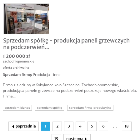
Sprzedam spółkę - produkcja paneli grzewczych
na podczerwień...
1 200 000 zł
zachodniopomorskie
oferta archiwalna
Sprzedam firmę
:
Produkcja - inne
Firma z siedzibą w Kobylance koło Szczecina, Zachodniopomorskie,
produkująca panele grzewcze na podczerwień poszukuje nowego właściciela.
Firma...
sprzedam biznes
sprzedam spółkę
sprzedam firmę produkcyjną
szukam inwestora
sprzedam komercyjną
nieruchomość komercyjna
sprzedam biznes produkcja
poprzednia
1
2
3
4
5
6
…
18
19
następna