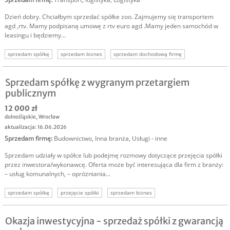
Dzień dobry. Chciałbym sprzedać spółke zoo. Zajmujemy się transportem
agd ,rtv. Mamy podpisaną umowę z rtv euro agd .Mamy jeden samochód w
leasingu i będziemy...
sprzedam spółkę
sprzedam biznes
sprzedam dochodową firmę
dochodowy biznes sprzedam
sprzedam dochodową spółkę
sprzedam firmę
Sprzedam spółkę z wygranym przetargiem
publicznym
12 000 zł
dolnośląskie
,
Wrocław
aktualizacja: 16.06.2026
Sprzedam firmę
:
Budownictwo
,
Inna branża
,
Usługi - inne
Sprzedam udziały w spółce lub podejmę rozmowy dotyczące przejęcia spółki
przez inwestora/wykonawcę. Oferta może być interesująca dla firm z branży:
– usług komunalnych, – opróżniania...
sprzedam spółkę
przejęcie spółki
sprzedam biznes
oferta przejęcia spółki
Okazja inwestycyjna - sprzedaż spółki z gwarancją