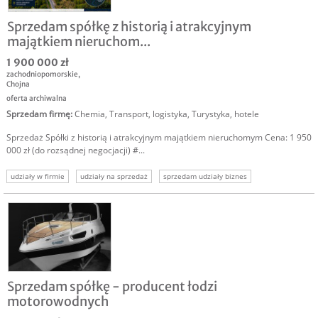
Sprzedam spółkę z historią i atrakcyjnym
majątkiem nieruchom...
1 900 000 zł
zachodniopomorskie
,
Chojna
oferta archiwalna
Sprzedam firmę
:
Chemia
,
Transport, logistyka
,
Turystyka, hotele
Sprzedaż Spółki z historią i atrakcyjnym majątkiem nieruchomym Cena: 1 950
000 zł (do rozsądnej negocjacji) #...
udziały w firmie
udziały na sprzedaż
sprzedam udziały biznes
sprzedaż udziałów
udziały firma inżynieryjna
działka inwestycyjna
sprzedam spółkę nieruchomości
Sprzedam spółkę - producent łodzi
motorowodnych