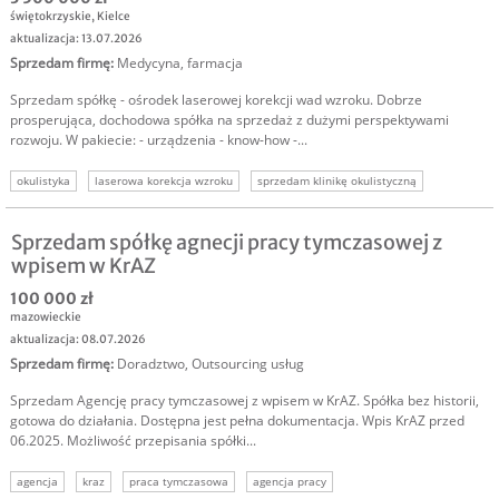
świętokrzyskie
,
Kielce
aktualizacja: 13.07.2026
Sprzedam firmę
:
Medycyna, farmacja
Sprzedam spółkę - ośrodek laserowej korekcji wad wzroku. Dobrze
prosperująca, dochodowa spółka na sprzedaż z dużymi perspektywami
rozwoju. W pakiecie: - urządzenia - know-how -...
okulistyka
laserowa korekcja wzroku
sprzedam klinikę okulistyczną
okulista kielce
zabiegi medyczne
gabinet zabiegowy
optyk
Sprzedam spółkę agnecji pracy tymczasowej z
wpisem w KrAZ
100 000 zł
mazowieckie
aktualizacja: 08.07.2026
Sprzedam firmę
:
Doradztwo
,
Outsourcing usług
Sprzedam Agencję pracy tymczasowej z wpisem w KrAZ. Spółka bez historii,
gotowa do działania. Dostępna jest pełna dokumentacja. Wpis KrAZ przed
06.2025. Możliwość przepisania spółki...
agencja
kraz
praca tymczasowa
agencja pracy