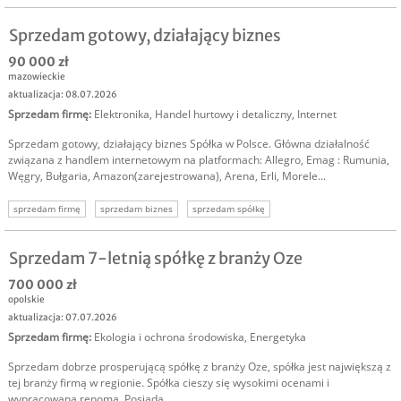
Sprzedam gotowy, działający biznes
90 000 zł
mazowieckie
aktualizacja: 08.07.2026
Sprzedam firmę
:
Elektronika
,
Handel hurtowy i detaliczny
,
Internet
Sprzedam gotowy, działający biznes Spółka w Polsce. Główna działalność
związana z handlem internetowym na platformach: Allegro, Emag : Rumunia,
Węgry, Bułgaria, Amazon(zarejestrowana), Arena, Erli, Morele...
sprzedam firmę
sprzedam biznes
sprzedam spółkę
oferta sprzedaży spółki
sprzedaż biznesu
Sprzedam 7-letnią spółkę z branży Oze
700 000 zł
opolskie
aktualizacja: 07.07.2026
Sprzedam firmę
:
Ekologia i ochrona środowiska
,
Energetyka
Sprzedam dobrze prosperującą spółkę z branży Oze, spółka jest największą z
tej branży firmą w regionie. Spółka cieszy się wysokimi ocenami i
wypracowaną renomą. Posiada...