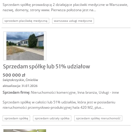
Sprzedam spółkę prowadzącą 2 działające placówki medyczne w Warszawie,
nazwę, domeny, strony www. Pierwsza położona jest na...
sprzedam placówkę medyczną
warszawa usługi medyczne
sprzedam biznes medycyna
sprzedam firmę usługi
sprzedam biznes warszawa
Sprzedam spółkę lub 51% udziałow
500 000 zł
świętokrzyskie
,
Ćmielów
aktualizacja: 31.07.2026
Sprzedam firmę
:
Nieruchomości komercyjne
,
Inna branża
,
Usługi - inne
Sprzedam spółkę w całości lub 51% udziałów, która jest w posiadaniu
nieruchomości przemysłowo-produkcyjnej hala 420 M2, plus...
sprzedam spółkę
sprzedam udziały spółka
sprzedam spółkę nieruchomość
nieruchomość komercyjna
udziały w spółce