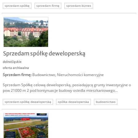
sprzedam spółkę
sprzedam firmę
sprzedam biznes
Sprzedam spółkę deweloperską
dolnośląskie
oferta archiwalna
Sprzedam firmę
:
Budownictwo
,
Nieruchomości komercyjne
Sprzedam Spółkę celową deweloperską, posiadającą grunty inwestycyjne o
pow 21000 m 2 pod kontynuacje budowy osiedla mieszkaniowego...
sprzedam spółkę deweloperską
spółka deweloperska
budownictwo
sprzedaż spółki