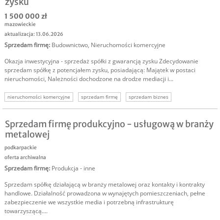
zysku
1 500 000 zł
mazowieckie
aktualizacja: 13.06.2026
Sprzedam firmę
:
Budownictwo
,
Nieruchomości komercyjne
Okazja inwestycyjna - sprzedaż spółki z gwarancją zysku Zdecydowanie
sprzedam spółkę z potencjałem zysku, posiadającą: Majątek w postaci
nieruchomości, Należności dochodzone na drodze mediacji i...
nieruchomości komercyjne
sprzedam firmę
sprzedam biznes
Sprzedam firmę produkcyjno - usługową w branży
metalowej
podkarpackie
oferta archiwalna
Sprzedam firmę
:
Produkcja - inne
Sprzedam spółkę działającą w branży metalowej oraz kontakty i kontrakty
handlowe. Działalność prowadzona w wynajętych pomieszczeniach, pełne
zabezpieczenie we wszystkie media i potrzebną infrastrukturę
towarzyszącą....