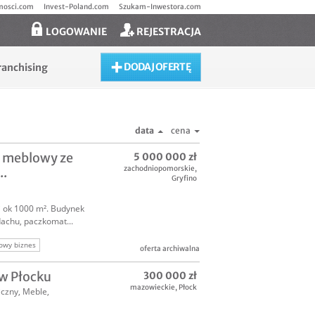
mosci.com
Invest-Poland.com
Szukam-Inwestora.com
LOGOWANIE
REJESTRACJA
DODAJ OFERTĘ
ranchising
data
cena
n meblowy ze
5 000 000 zł
zachodniopomorskie
,
..
Gryfino
 ok 1000 m². Budynek
achu, paczkomat...
owy biznes
oferta archiwalna
zedam salon meblowy
w Płocku
300 000 zł
mazowieckie
,
Płock
iczny
,
Meble,