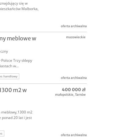
znajdujący się w
mieszkańców Malborka,
oferta archiwalna
ony meblowe w
mazowieckie
iczny
Polsce Trzy sklepy
astach w...
es handlowy
oferta archiwalna
 1300 m2 w
400 000 zł
małopolskie
,
Tarnów
n meblowy,1300 m2
ponad 20 lat i jest
es
oferta archiwalna