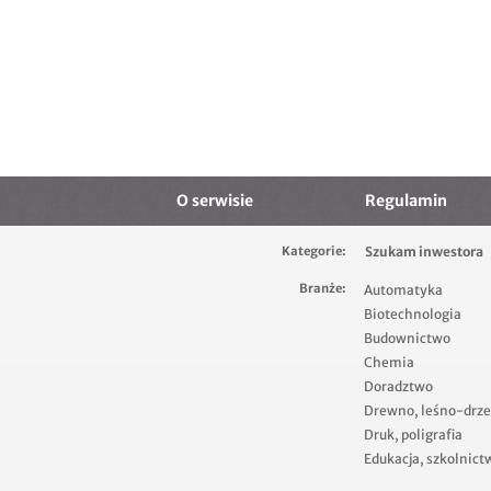
O serwisie
Regulamin
Kategorie:
Szukam inwestora
Branże:
Automatyka
Biotechnologia
Budownictwo
Chemia
Doradztwo
Drewno, leśno-drz
Druk, poligrafia
Edukacja, szkolnict