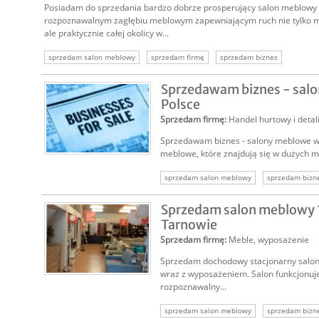
Posiadam do sprzedania bardzo dobrze prosperujący salon meblowy 
rozpoznawalnym zagłębiu meblowym zapewniającym ruch nie tylko 
ale praktycznie całej okolicy w...
sprzedam salon meblowy
sprzedam firmę
sprzedam biznes
Sprzedawam biznes - sal
Polsce
Sprzedam firmę
:
Handel hurtowy i detal
Sprzedawam biznes - salony meblowe w 
meblowe, które znajdują się w dużych mi
sprzedam salon meblowy
sprzedam bizn
Sprzedam salon meblowy
Tarnowie
Sprzedam firmę
:
Meble, wyposażenie
Sprzedam dochodowy stacjonarny salo
wraz z wyposażeniem. Salon funkcjonuje 
rozpoznawalny...
sprzedam salon meblowy
sprzedam bizn