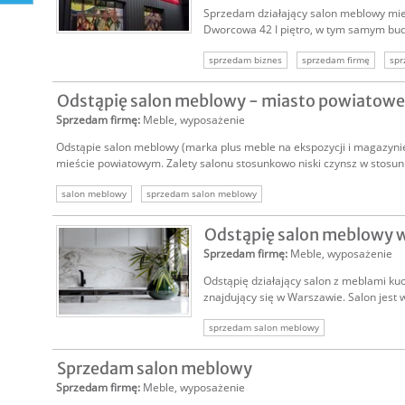
Sprzedam działający salon meblowy mies
Dworcowa 42 I piętro, w tym samym bud
sprzedam biznes
sprzedam firmę
spr
firma na sprzedaż
sprzedam biznes hand
Odstąpię salon meblowy - miasto powiatowe
Sprzedam firmę
:
Meble, wyposażenie
Odstąpie salon meblowy (marka plus meble na ekspozycji i magazynie
mieście powiatowym. Zalety salonu stosunkowo niski czynsz w stosunk
salon meblowy
sprzedam salon meblowy
Odstąpię salon meblowy 
Sprzedam firmę
:
Meble, wyposażenie
Odstąpię działający salon z meblami ku
znajdujący się w Warszawie. Salon jest 
sprzedam salon meblowy
Sprzedam salon meblowy
Sprzedam firmę
:
Meble, wyposażenie