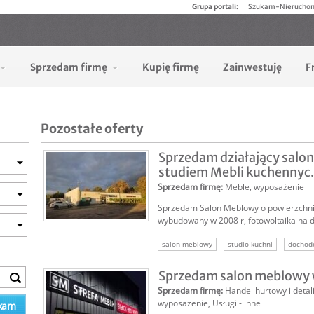
Grupa portali:
Szukam-Nierucho
Sprzedam firmę
Kupię firmę
Zainwestuję
F
Pozostałe oferty
Sprzedam działający salo
studiem Mebli kuchennyc.
Sprzedam firmę
:
Meble, wyposażenie
Sprzedam Salon Meblowy o powierzchni
wybudowany w 2008 r, fotowoltaika na d
salon meblowy
studio kuchni
dochod
rodzinna firma
działający biznes
spr
Sprzedam salon meblowy 
Sprzedam firmę
:
Handel hurtowy i detal
wyposażenie
,
Usługi - inne