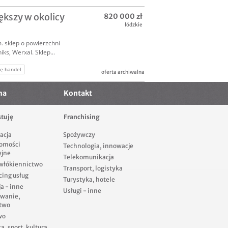
kszy w okolicy
820 000 zł
łódzkie
 sklep o powierzchni
ks, Werxal. Sklep...
ę handel
oferta archiwalna
ma
Kontakt
tuję
Franchising
acja
Spożywczy
omości
Technologia, innowacje
yjne
Telekomunikacja
 włókiennictwo
Transport, logistyka
cing usług
Turystyka, hotele
a - inne
Usługi - inne
owanie,
two
wo
, sport, kultura