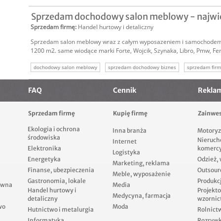
sprzedam firmę handlową
Sprzedam dochodowy salon meblowy - najwię
Sprzedam firmę
:
Handel hurtowy i detaliczny
Sprzedam salon meblowy wraz z całym wyposazeniem i samochodem.
1200 m2. same wiodące marki Forte, Wojcik, Szynaka, Libro, Pmw, Feni
dochodowy salon meblowy
sprzedam dochodowy biznes
sprzedam firm
FAQ
Cennik
Rekla
Sprzedam firmę
Kupię firmę
Zainwes
Ekologia i ochrona
Inna branża
Motoryz
środowiska
Nieruch
Internet
Elektronika
komerc
Logistyka
Energetyka
Odzież,
Marketing, reklama
Finanse, ubezpieczenia
Outsour
Meble, wyposażenie
Gastronomia, lokale
Produkcj
ewna
Media
Handel hurtowy i
Projekt
Medycyna, farmacja
detaliczny
wzornic
wo
Moda
Hutnictwo i metalurgia
Rolnict
Informatyka
Rozrywka