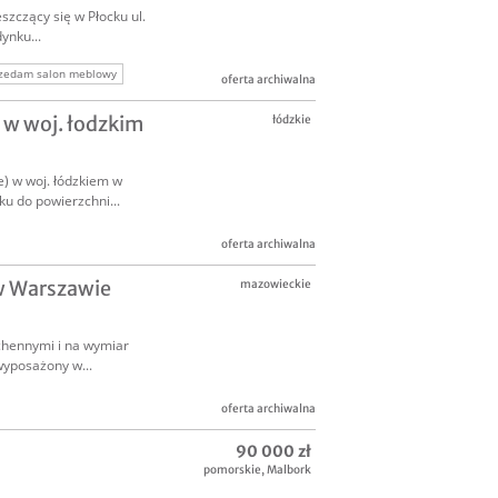
zczący się w Płocku ul.
ynku...
zedam salon meblowy
oferta archiwalna
el
 w woj. łodzkim
łódzkie
) w woj. łódzkiem w
u do powierzchni...
oferta archiwalna
w Warszawie
mazowieckie
chennymi i na wymiar
wyposażony w...
oferta archiwalna
90 000 zł
pomorskie
,
Malbork