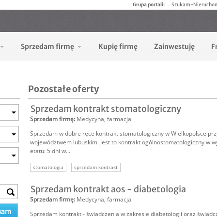
Grupa portali:
Szukam-Nierucho
Sprzedam firmę
Kupię firmę
Zainwestuję
F
Pozostałe oferty
Sprzedam kontrakt stomatologiczny
Sprzedam firmę
:
Medycyna, farmacja
Sprzedam w dobre ręce kontrakt stomatologiczny w Wielkopolsce przy
województwem lubuskim. Jest to kontrakt ogólnostomatologiczny w 
etatu: 5 dni w...
stomatologia
sprzedam kontrakt
Sprzedam kontrakt aos - diabetologia
Sprzedam firmę
:
Medycyna, farmacja
Sprzedam kontrakt - świadczenia w zakresie diabetologii oraz świad