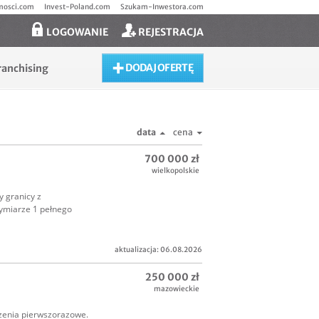
mosci.com
Invest-Poland.com
Szukam-Inwestora.com
LOGOWANIE
REJESTRACJA
DODAJ OFERTĘ
ranchising
data
cena
700 000 zł
wielkopolskie
 granicy z
wymiarze 1 pełnego
aktualizacja: 06.08.2026
250 000 zł
mazowieckie
czenia pierwszorazowe.