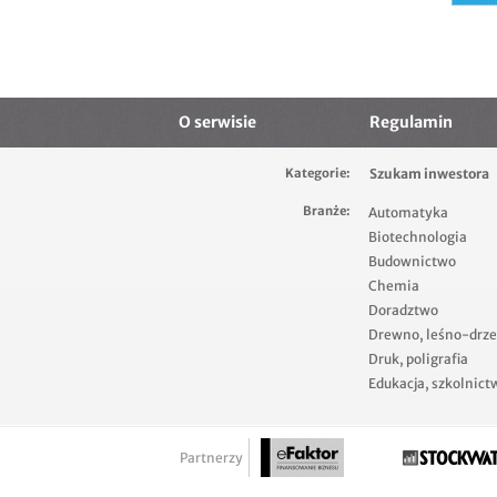
O serwisie
Regulamin
Kategorie:
Szukam inwestora
Branże:
Automatyka
Biotechnologia
Budownictwo
Chemia
Doradztwo
Drewno, leśno-drz
Druk, poligrafia
Edukacja, szkolnict
Partnerzy