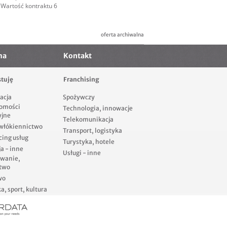
Wartość kontraktu 6
oferta archiwalna
ma
Kontakt
tuję
Franchising
acja
Spożywczy
omości
Technologia, innowacje
yjne
Telekomunikacja
 włókiennictwo
Transport, logistyka
cing usług
Turystyka, hotele
a - inne
Usługi - inne
owanie,
two
wo
, sport, kultura