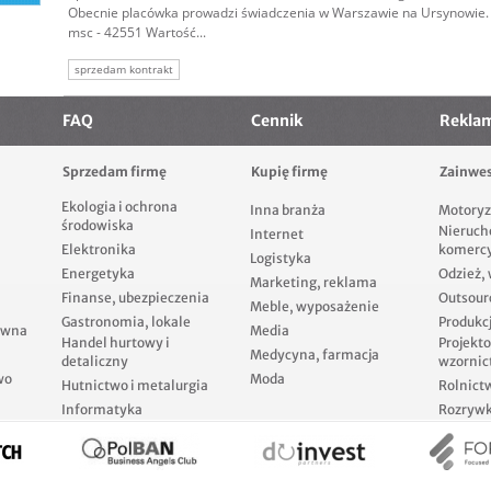
Obecnie placówka prowadzi świadczenia w Warszawie na Ursynowie. 
msc - 42551 Wartość...
sprzedam kontrakt
FAQ
Cennik
Rekla
Sprzedam firmę
Kupię firmę
Zainwes
Ekologia i ochrona
Inna branża
Motoryz
środowiska
Nieruch
Internet
Elektronika
komerc
Logistyka
Energetyka
Odzież,
Marketing, reklama
Finanse, ubezpieczenia
Outsour
Meble, wyposażenie
Gastronomia, lokale
Produkcj
ewna
Media
Handel hurtowy i
Projekt
Medycyna, farmacja
detaliczny
wzornic
wo
Moda
Hutnictwo i metalurgia
Rolnict
Informatyka
Rozrywka