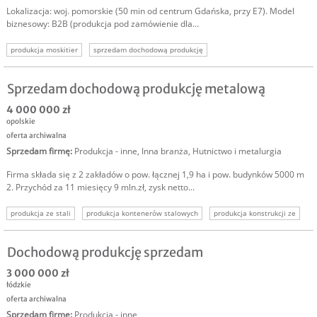
Lokalizacja: woj. pomorskie (50 min od centrum Gdańska, przy E7). Model
biznesowy: B2B (produkcja pod zamówienie dla...
produkcja moskitier
sprzedam dochodową produkcję
sprzedam dochodowy biznes
sprzedam dochodową firmę
Sprzedam dochodową produkcję metalową
4 000 000 zł
opolskie
oferta archiwalna
Sprzedam firmę
:
Produkcja - inne
,
Inna branża
,
Hutnictwo i metalurgia
Firma składa się z 2 zakładów o pow. łącznej 1,9 ha i pow. budynków 5000 m
2. Przychód za 11 miesięcy 9 mln.zł, zysk netto...
produkcja ze stali
produkcja kontenerów stalowych
produkcja konstrukcji ze
dochodowy biznes
cięcie stali z
prostowanie blach
produkcja kiprów
Dochodową produkcję sprzedam
3 000 000 zł
łódzkie
oferta archiwalna
Sprzedam firmę
:
Produkcja - inne