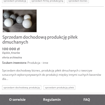
sprzedam produkcję
sprzedam firmę produkcyjną
sprzedam biznes
czujniki paliwa
produkcja czujników
Sprzedam dochodową produkcję piłek
dmuchanych
100 000 zł
śląskie
,
Knurów
oferta archiwalna
Szukam inwestora
:
Produkcja - inne
Sprzedam dochodowy biznes, produkcję piłek dmuchanych z tworzyw
sztucznych wykorzystywanych do produkcji między innymi suchych basenów
dla...
sprzedam dochodową produkcję
sprzedam produkcję piłek
O serwisie
Regulamin
FAQ