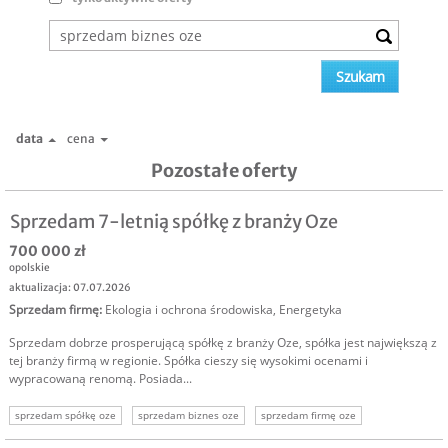
data
cena
Pozostałe oferty
Sprzedam 7-letnią spółkę z branży Oze
700 000 zł
opolskie
aktualizacja: 07.07.2026
Sprzedam firmę
:
Ekologia i ochrona środowiska
,
Energetyka
Sprzedam dobrze prosperującą spółkę z branży Oze, spółka jest największą z
tej branży firmą w regionie. Spółka cieszy się wysokimi ocenami i
wypracowaną renomą. Posiada...
sprzedam spółkę oze
sprzedam biznes oze
sprzedam firmę oze
inwestor oze
oze
odnawialne źródła energii
inwestycja w oze