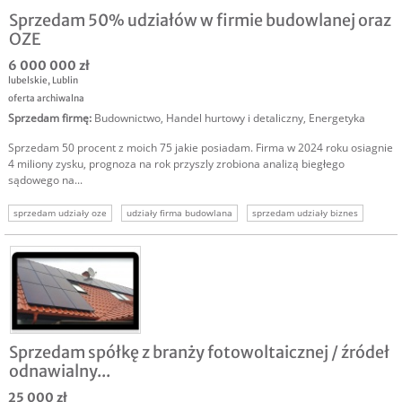
Sprzedam 50% udziałów w firmie budowlanej oraz
OZE
6 000 000 zł
lubelskie
,
Lublin
oferta archiwalna
Sprzedam firmę
:
Budownictwo
,
Handel hurtowy i detaliczny
,
Energetyka
Sprzedam 50 procent z moich 75 jakie posiadam. Firma w 2024 roku osiagnie
4 miliony zysku, prognoza na rok przyszly zrobiona analizą biegłego
sądowego na...
sprzedam udziały oze
udziały firma budowlana
sprzedam udziały biznes
udziały w firmie
udziały na sprzedaż
sprzedam firmę budowlaną
sprzedam biznes oze
Sprzedam spółkę z branży fotowoltaicznej / źródeł
odnawialny...
25 000 zł