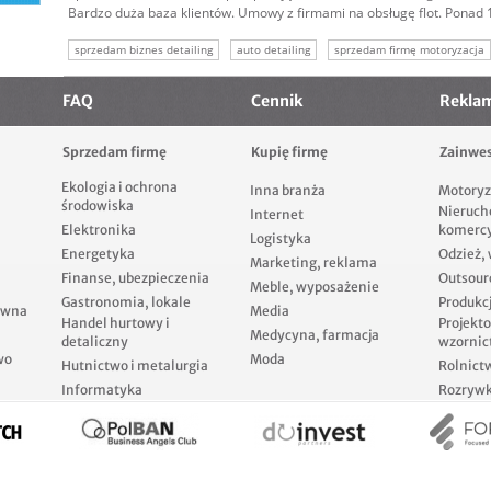
Bardzo duża baza klientów. Umowy z firmami na obsługę flot. Ponad 1
sprzedam biznes detailing
auto detailing
sprzedam firmę motoryzacja
FAQ
Cennik
Rekla
Sprzedam firmę
Kupię firmę
Zainwes
Ekologia i ochrona
Inna branża
Motoryz
środowiska
Nieruch
Internet
Elektronika
komerc
Logistyka
Energetyka
Odzież,
Marketing, reklama
Finanse, ubezpieczenia
Outsour
Meble, wyposażenie
Gastronomia, lokale
Produkcj
ewna
Media
Handel hurtowy i
Projekt
Medycyna, farmacja
detaliczny
wzornic
wo
Moda
Hutnictwo i metalurgia
Rolnict
Informatyka
Rozrywka