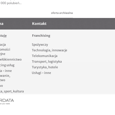
000 polubień...
oferta archiwalna
ma
Kontakt
tuję
Franchising
acja
Spożywczy
omości
Technologia, innowacje
yjne
Telekomunikacja
 włókiennictwo
Transport, logistyka
cing usług
Turystyka, hotele
a - inne
Usługi - inne
owanie,
two
wo
, sport, kultura