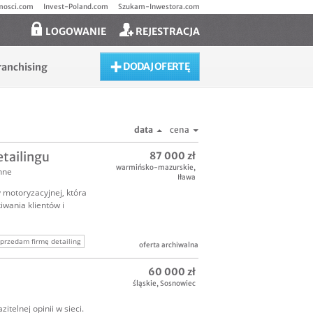
mosci.com
Invest-Poland.com
Szukam-Inwestora.com
LOGOWANIE
REJESTRACJA
DODAJ OFERTĘ
ranchising
data
cena
tailingu
87 000 zł
warmińsko-mazurskie
,
inne
Iława
 motoryzacyjnej, która
wania klientów i
przedam firmę detailing
oferta archiwalna
60 000 zł
śląskie
,
Sosnowiec
telnej opinii w sieci.