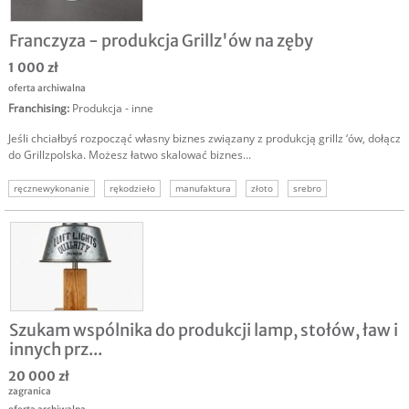
Franczyza - produkcja Grillz'ów na zęby
1 000 zł
oferta archiwalna
Franchising
:
Produkcja - inne
Jeśli chciałbyś rozpocząć własny biznes związany z produkcją grillz ‘ów, dołącz
do Grillzpolska. Możesz łatwo skalować biznes...
ręcznewykonanie
rękodzieło
manufaktura
złoto
srebro
Szukam wspólnika do produkcji lamp, stołów, ław i
innych prz...
20 000 zł
zagranica