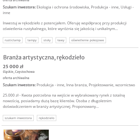
oferta archiwalna
Szukam inwestora
:
Ekologia i ochrona środowiska
,
Produkcja - inne
,
Usługi -
inne
Inwestuj w rękodzieło z potencjałem. Oferuję współpracę przy produkcji
oświetlenia rustykalnego, które wyróżnia się jakością i unikalnym...
rusticlamp
lampy
stoły
ławy
oświetlenie pokojowe
Branża artystyczna, rękodzieło
25 000 zł
śląskie
,
Częstochowa
oferta archiwalna
Szukam inwestora
:
Produkcja - inne
,
Inna branża
,
Projektowanie, wzornictwo
25.000 zł - Kwota potrzebna na wejście w wybrakowany rynek z totalną
nowością, posiadamy dużą bazę klientów. Osoba z długoletnim
doświadczeniem w branży artystycznej. Proponowany...
szukam inwestora
rękodzieło