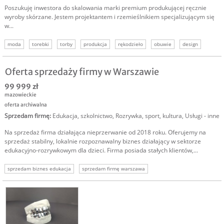
Poszukuję inwestora do skalowania marki premium produkującej ręcznie
wyroby skórzane. Jestem projektantem i rzemieślnikiem specjalizującym się
w...
moda
torebki
torby
produkcja
rękodzieło
obuwie
design
Oferta sprzedaży firmy w Warszawie
99 999 zł
mazowieckie
oferta archiwalna
Sprzedam firmę
:
Edukacja, szkolnictwo
,
Rozrywka, sport, kultura
,
Usługi - inne
Na sprzedaż firma działająca nieprzerwanie od 2018 roku. Oferujemy na
sprzedaż stabilny, lokalnie rozpoznawalny biznes działający w sektorze
edukacyjno-rozrywkowym dla dzieci. Firma posiada stałych klientów,...
sprzedam biznes edukacja
sprzedam firmę warszawa
sprzedam biznes rozrywka
oferta sprzedaży firmy
warszawa sprzedam firmę