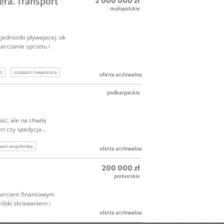
era. Transport
2 000 000 zł
małopolskie
ednostki plywajacej. ok
arczanie sprzetu i
t
szukam inwestora
oferta archiwalna
podkarpackie
ść, ale na chwilę
 czy spedycja...
kam wspólnika
oferta archiwalna
200 000 zł
pomorskie
parciem finansowym
róbki skrawaniem i
oferta archiwalna