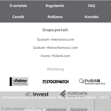
sprzedam gotowy biznes
O serwisie
Regulamin
FAQ
Cennik
Reklama
Kontakt
Grupa portali:
Szukam-Inwestora.com
Szukam-Nieruchomosci.com
Invest-Poland.com
Partnerzy
Strona korzysta z plików cookies. Więcej na temat plików cookies
© 2003-2026 doinvest partners
znajdziesz w
regulaminie
.
Akceptuję