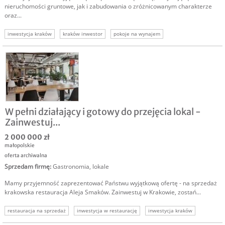
nieruchomości gruntowe, jak i zabudowania o zróżnicowanym charakterze
oraz...
inwestycja kraków
kraków inwestor
pokoje na wynajem
nieruchomość kraków
komercyjne kraków
usługi noclegowe
wynajęty magazyn
W pełni działający i gotowy do przejęcia lokal -
Zainwestuj...
2 000 000 zł
małopolskie
oferta archiwalna
Sprzedam firmę
:
Gastronomia, lokale
Mamy przyjemność zaprezentować Państwu wyjątkową ofertę - na sprzedaż
krakowska restauracja Aleja Smaków. Zainwestuj w Krakowie, zostań...
restauracja na sprzedaż
inwestycja w restaurację
inwestycja kraków
biznes gastronomia
lokal użytkowy kraków
inwestor restauracja kraków