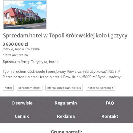
Sprzedam hotel w Topoli Królewskiej koło Łęczycy
3 830 000 zł
łódzkie
,
Topola Królewska
oferta archiwalna
Sprzedam firmę
:
Turystyka, hotele
Typ nieruchomości:hotele i pensjonaty Powierzchnia użytkowa:1735 m²
Piętro:parter + piętro Liczba pięter:1 Pow. działki:5000 m² Rynek: wtórny...
hotel
sprzedam hotel
oferta sprzedaży hotelu
hotel na sprzedaż
nieruchomości turystyczne
inwestowanie w nieruchomości
inwestowanie w hotele
O serwisie
Regulamin
FAQ
Cennik
Reklama
Kontakt
Grupa portali: