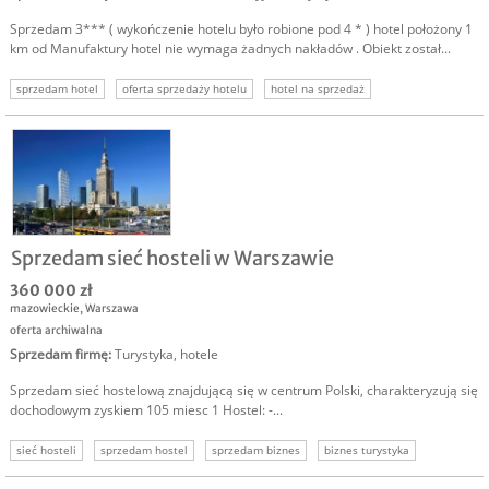
Sprzedam 3*** ( wykończenie hotelu było robione pod 4 * ) hotel położony 1
km od Manufaktury hotel nie wymaga żadnych nakładów . Obiekt został...
sprzedam hotel
oferta sprzedaży hotelu
hotel na sprzedaż
inwestycja w hotel
inwestowanie w hotele
sprzedaż hotelu
hotel w łodzi
Sprzedam sieć hosteli w Warszawie
360 000 zł
mazowieckie
,
Warszawa
oferta archiwalna
Sprzedam firmę
:
Turystyka, hotele
Sprzedam sieć hostelową znajdującą się w centrum Polski, charakteryzują się
dochodowym zyskiem 105 miesc 1 Hostel: -...
sieć hosteli
sprzedam hostel
sprzedam biznes
biznes turystyka
inwestowanie w hotele
inwestowanie w turystykę
biznes warszawa