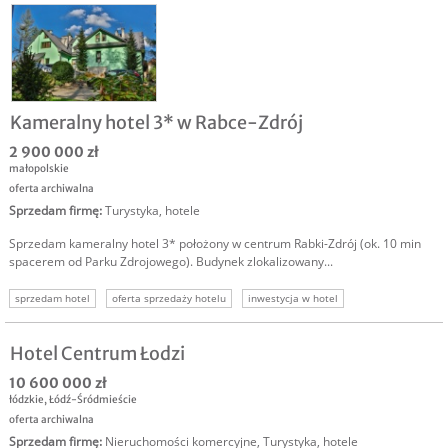
Kameralny hotel 3* w Rabce-Zdrój
2 900 000 zł
małopolskie
oferta archiwalna
Sprzedam firmę
:
Turystyka, hotele
Sprzedam kameralny hotel 3* położony w centrum Rabki-Zdrój (ok. 10 min
spacerem od Parku Zdrojowego). Budynek zlokalizowany...
sprzedam hotel
oferta sprzedaży hotelu
inwestycja w hotel
inwestowanie w hotele
nieruchomość turystyczna
nieruchomości turystyczne
Hotel Centrum Łodzi
10 600 000 zł
łódzkie
,
Łódź-Śródmieście
oferta archiwalna
Sprzedam firmę
:
Nieruchomości komercyjne
,
Turystyka, hotele