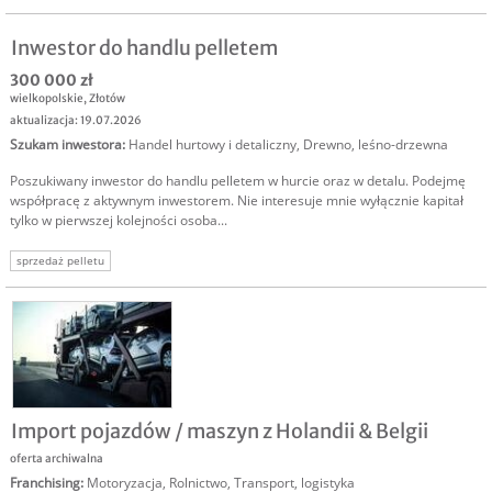
inwestycja w handel
inwestor do handlu
Inwestor do handlu pelletem
300 000 zł
wielkopolskie
,
Złotów
aktualizacja: 19.07.2026
Szukam inwestora
:
Handel hurtowy i detaliczny
,
Drewno, leśno-drzewna
Poszukiwany inwestor do handlu pelletem w hurcie oraz w detalu. Podejmę
współpracę z aktywnym inwestorem. Nie interesuje mnie wyłącznie kapitał
tylko w pierwszej kolejności osoba...
sprzedaż pelletu
Import pojazdów / maszyn z Holandii & Belgii
oferta archiwalna
Franchising
:
Motoryzacja
,
Rolnictwo
,
Transport, logistyka