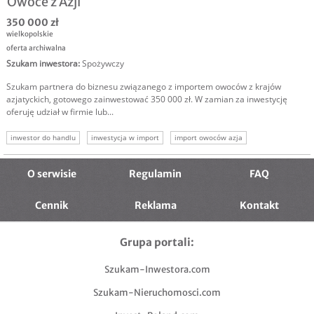
Owoce z Azji
350 000 zł
wielkopolskie
oferta archiwalna
Szukam inwestora
:
Spożywczy
Szukam partnera do biznesu związanego z importem owoców z krajów
azjatyckich, gotowego zainwestować 350 000 zł. W zamian za inwestycję
oferuję udział w firmie lub...
inwestor do handlu
inwestycja w import
import owoców azja
owoce z azji
O serwisie
Regulamin
FAQ
Cennik
Reklama
Kontakt
Grupa portali:
Szukam-Inwestora.com
Szukam-Nieruchomosci.com