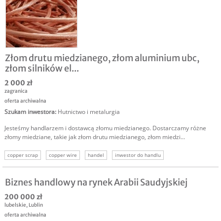
Złom drutu miedzianego, złom aluminium ubc,
złom silników el...
2 000 zł
zagranica
oferta archiwalna
Szukam inwestora
:
Hutnictwo i metalurgia
Jesteśmy handlarzem i dostawcą złomu miedzianego. Dostarczamy różne
złomy miedziane, takie jak złom drutu miedzianego, złom miedzi...
copper scrap
copper wire
handel
inwestor do handlu
inwestycja w handel
Biznes handlowy na rynek Arabii Saudyjskiej
200 000 zł
lubelskie
,
Lublin
oferta archiwalna