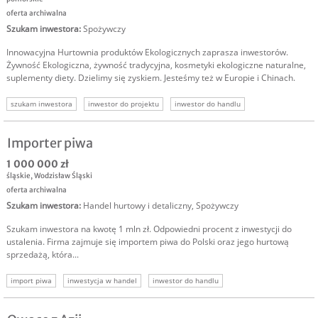
oferta archiwalna
Szukam inwestora
:
Spożywczy
Innowacyjna Hurtownia produktów Ekologicznych zaprasza inwestorów.
Żywność Ekologiczna, żywność tradycyjna, kosmetyki ekologiczne naturalne,
suplementy diety. Dzielimy się zyskiem. Jesteśmy też w Europie i Chinach.
szukam inwestora
inwestor do projektu
inwestor do handlu
Importer piwa
1 000 000 zł
śląskie
,
Wodzisław Śląski
oferta archiwalna
Szukam inwestora
:
Handel hurtowy i detaliczny
,
Spożywczy
Szukam inwestora na kwotę 1 mln zł. Odpowiedni procent z inwestycji do
ustalenia. Firma zajmuje się importem piwa do Polski oraz jego hurtową
sprzedażą, która...
import piwa
inwestycja w handel
inwestor do handlu