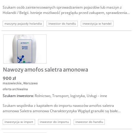
Szukam osób zainteresowanych sprowadzaniem pojazdów lub maszyn z
Holandii / Belgii. Istnieje możliwość przeglądu przed zakupem, sprawdzenia...
maszyny pojazdy holandia
inwestor do handlu
inwestycja w handel
inwestor firma handlowa
Nawozy amofos saletra amonowa
900 zł
mazowieckie
,
Warszawa
oferta archiwalna
Szukam inwestora
:
Rolnictwo
,
Transport, logistyka
,
Usługi - inne
Szukam wspólnika z kapitałem do importu nawozów amofos saletra
amonowa Saletra amonowa Charakterystyka Wygląd granulki są białe...
inwestycja w import
inwestor do importu
inwestor do handlu
inwestycja firma handlowa