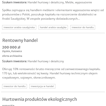
Szukam inwestora
:
Handel hurtowy i detaliczny
,
Meble, wyposażenie
Spółka zajmująca się handlem meblami i elementami wyposażenia wnętrz od
producentów z Polski, poszukuje kapitału na rozszerzenie działalności w
Arabii Saudyjskiej. W zespole posiadamy doświadczonych...
inwestor arabia saudyjnska
handel arabia saudyjka
inwestor do handlu
inwestycja w handel
inwestor biznes handlowy
Rentowny handel
200 000 zł
śląskie
,
Katowice
oferta archiwalna
Szukam inwestora
:
Handel hurtowy i detaliczny
Oferuję 10% rentowności brutto miesięcznie od zainwestowanego kapitału.
170 tys, lub wielokrotność tej kwoty. Handel hurtowy technicznym olejem
rzepakowym, sojowym, słonecznikowym.
inwestor do handlu
inwestycja w handel
Hurtownia produktów ekologicznych
pomorskie