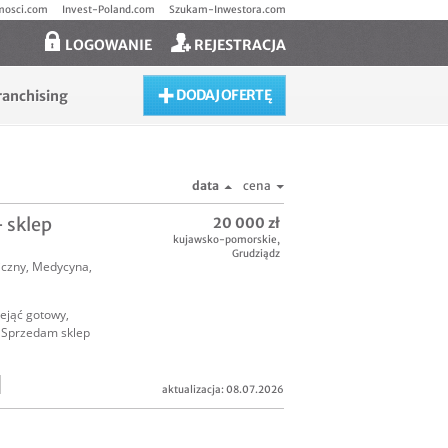
mosci.com
Invest-Poland.com
Szukam-Inwestora.com
LOGOWANIE
REJESTRACJA
DODAJ OFERTĘ
ranchising
data
cena
 sklep
20 000 zł
kujawsko-pomorskie
,
Grudziądz
iczny
,
Medycyna,
ejąć gotowy,
j Sprzedam sklep
aktualizacja: 08.07.2026
raktem
epu