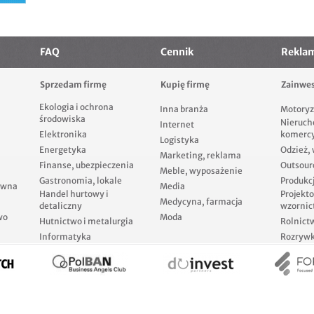
FAQ
Cennik
Rekla
Sprzedam firmę
Kupię firmę
Zainwes
Ekologia i ochrona
Inna branża
Motoryz
środowiska
Nieruch
Internet
Elektronika
komerc
Logistyka
Energetyka
Odzież,
Marketing, reklama
Finanse, ubezpieczenia
Outsour
Meble, wyposażenie
Gastronomia, lokale
Produkcj
ewna
Media
Handel hurtowy i
Projekt
Medycyna, farmacja
detaliczny
wzornic
wo
Moda
Hutnictwo i metalurgia
Rolnict
Informatyka
Rozrywka