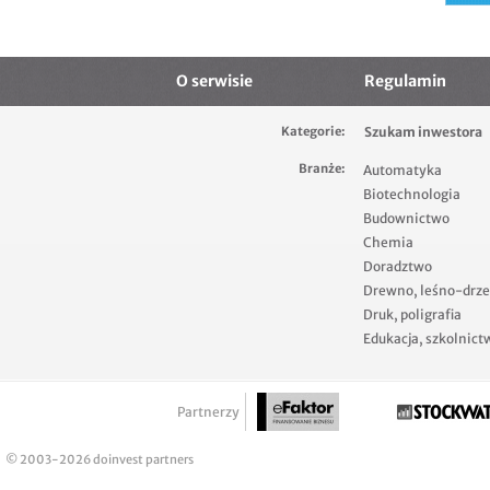
O serwisie
Regulamin
Kategorie:
Szukam inwestora
Branże:
Automatyka
Biotechnologia
Budownictwo
Chemia
Doradztwo
Drewno, leśno-drz
Druk, poligrafia
Edukacja, szkolnict
Partnerzy
© 2003-2026 doinvest partners