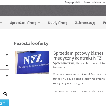
Grupa portali:
Szukam-Nierucho
Sprzedam firmę
Kupię firmę
Zainwestuję
F
Pozostałe oferty
Sprzedam gotowy biznes -
medyczny kontrakt NFZ
Sprzedam firmę
:
Handel hurtowy i detal
farmacja
Szukasz pomysłu na biznes? Możesz prz
funkcjonujący sklep z branży medyczne
medyczny w atrakcyjnej...
sklep medyczny nfz
sprzedam biznes nfz
sprzedam sklep medyczny
biznes z kont
firma z kontraktem
oferta sprzedaży skl