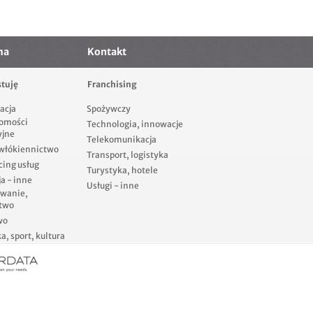
ma
Kontakt
tuję
Franchising
acja
Spożywczy
omości
Technologia, innowacje
yjne
Telekomunikacja
 włókiennictwo
Transport, logistyka
cing usług
Turystyka, hotele
a - inne
Usługi - inne
owanie,
two
wo
, sport, kultura