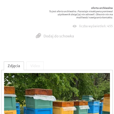
oferta archiwalna
To jest oferta archiwalna. Pozostaje nieaktywna ponieważ
użytkownik dotąd jej nie odnowił. Obecnie nie ma
możliwości nawiązania kontaktu.
liczba wyświetleń: 455
Dodaj do schowka
Zdjęcia
Video