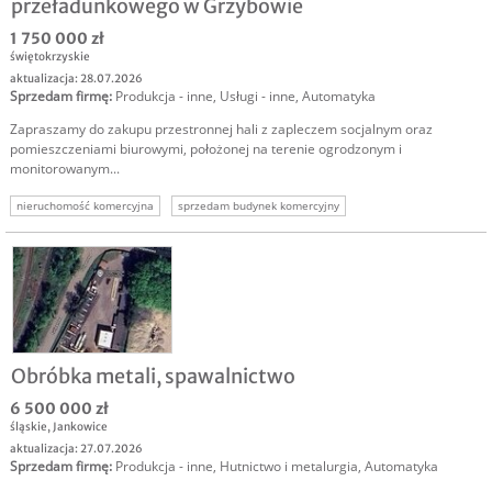
przeładunkowego w Grzybowie
1 750 000 zł
świętokrzyskie
aktualizacja: 28.07.2026
Sprzedam firmę
:
Produkcja - inne
,
Usługi - inne
,
Automatyka
Zapraszamy do zakupu przestronnej hali z zapleczem socjalnym oraz
pomieszczeniami biurowymi, położonej na terenie ogrodzonym i
monitorowanym...
nieruchomość komercyjna
sprzedam budynek komercyjny
Obróbka metali, spawalnictwo
6 500 000 zł
śląskie
,
Jankowice
aktualizacja: 27.07.2026
Sprzedam firmę
:
Produkcja - inne
,
Hutnictwo i metalurgia
,
Automatyka