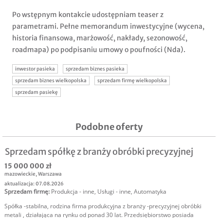
Po wstępnym kontakcie udostępniam teaser z
parametrami. Pełne memorandum inwestycyjne (wycena,
historia finansowa, marżowość, nakłady, sezonowość,
roadmapa) po podpisaniu umowy o poufności (Nda).
inwestor pasieka
sprzedam biznes pasieka
sprzedam biznes wielkopolska
sprzedam firmę wielkopolska
sprzedam pasiekę
Podobne oferty
Sprzedam spółkę z branży obróbki precyzyjnej
15 000 000 zł
mazowieckie
,
Warszawa
aktualizacja: 07.08.2026
Sprzedam firmę
:
Produkcja - inne
,
Usługi - inne
,
Automatyka
Spółka -stabilna, rodzina firma produkcyjna z branży -precyzyjnej obróbki
metali , działająca na rynku od ponad 30 lat. Przedsiębiorstwo posiada