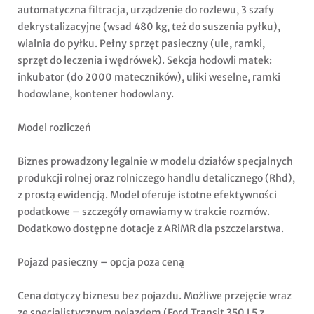
automatyczna filtracja, urządzenie do rozlewu, 3 szafy
dekrystalizacyjne (wsad 480 kg, też do suszenia pyłku),
wialnia do pyłku. Pełny sprzęt pasieczny (ule, ramki,
sprzęt do leczenia i wędrówek). Sekcja hodowli matek:
inkubator (do 2000 mateczników), uliki weselne, ramki
hodowlane, kontener hodowlany.
Model rozliczeń
Biznes prowadzony legalnie w modelu działów specjalnych
produkcji rolnej oraz rolniczego handlu detalicznego (Rhd),
z prostą ewidencją. Model oferuje istotne efektywności
podatkowe – szczegóły omawiamy w trakcie rozmów.
Dodatkowo dostępne dotacje z ARiMR dla pszczelarstwa.
Pojazd pasieczny – opcja poza ceną
Cena dotyczy biznesu bez pojazdu. Możliwe przejęcie wraz
ze specjalistycznym pojazdem (Ford Transit 350 L5 z