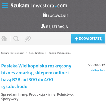
LOGOWANIE
REJESTRACJA
DODAJ OFERTĘ
Szukam-Inwestora.com
Sprzedam firmę
Pasieka Wielkopolska…
990 000 zł
Pasieka Wielkopolska rozkręcony
wielkopolskie
biznes z marką, sklepem online i
bazą B2B. od 300 do 400
tys.dochodu
Sprzedam firmę
:
Produkcja - inne
,
Rolnictwo
,
Spożywczy