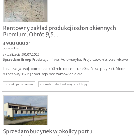
Rentowny zakład produkcji osłon okiennych
Premium. Obrót 9,5...
3 900 000 zł
pomorskie
aktualizacja: 30.07.2026
Sprzedam firmę
:
Produkcja - inne
,
Automatyka
,
Projektowanie, wzornictwo
Lokalizacja: woj. pomorskie (50 min od centrum Gdańska, przy E7). Model
biznesowy: B2B (produkcja pod zamówienie dla...
produkcja moskitier
sprzedam dochodową produkcję
sprzedam dochodowy biznes
sprzedam dochodową firmę
Sprzedam budynek w okolicy portu