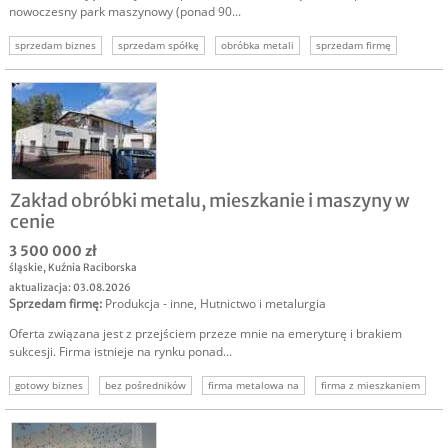
nowoczesny park maszynowy (ponad 90...
sprzedam biznes
sprzedam spółkę
obróbka metali
sprzedam firmę
Zakład obróbki metalu, mieszkanie i maszyny w
cenie
3 500 000 zł
śląskie
,
Kuźnia Raciborska
aktualizacja: 03.08.2026
Sprzedam firmę
:
Produkcja - inne
,
Hutnictwo i metalurgia
Oferta związana jest z przejściem przeze mnie na emeryturę i brakiem
sukcesji. Firma istnieje na rynku ponad...
gotowy biznes
bez pośredników
firma metalowa na
firma z mieszkaniem
firma obróbki metali
dochodowy biznes
firma z tradycją