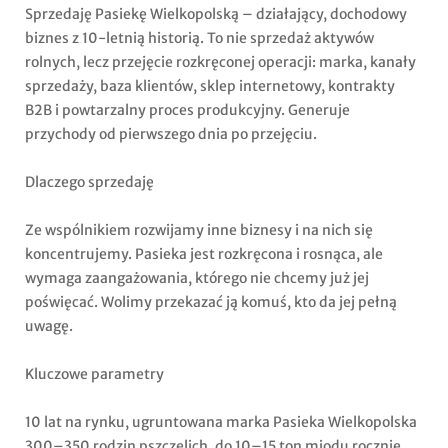
Sprzedaję Pasiekę Wielkopolską – działający, dochodowy
biznes z 10-letnią historią. To nie sprzedaż aktywów
rolnych, lecz przejęcie rozkręconej operacji: marka, kanały
sprzedaży, baza klientów, sklep internetowy, kontrakty
B2B i powtarzalny proces produkcyjny. Generuje
przychody od pierwszego dnia po przejęciu.
Dlaczego sprzedaję
Ze wspólnikiem rozwijamy inne biznesy i na nich się
koncentrujemy. Pasieka jest rozkręcona i rosnąca, ale
wymaga zaangażowania, którego nie chcemy już jej
poświęcać. Wolimy przekazać ją komuś, kto da jej pełną
uwagę.
Kluczowe parametry
10 lat na rynku, ugruntowana marka Pasieka Wielkopolska
300–350 rodzin pszczelich, do 10–15 ton miodu rocznie